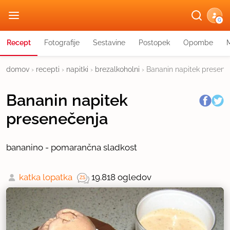
G
Recept
Fotografije
Sestavine
Postopek
Opombe
domov
›
recepti
›
napitki
›
brezalkoholni
›
Bananin napitek presene
Bananin napitek
presenečenja
bananino - pomarančna sladkost
katka lopatka
19.818 ogledov