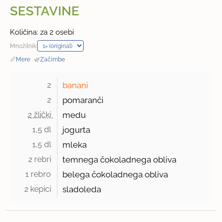
SESTAVINE
Količina: za 2 osebi
Množilnik:
📏
Mere
·
🌿
Začimbe
2 
banani
2 
pomaranči
2 žlički 
medu
1,5 dl 
jogurta
1,5 dl 
mleka
2 rebri 
temnega čokoladnega obliva
1 rebro 
belega čokoladnega obliva
2 kepici 
sladoleda