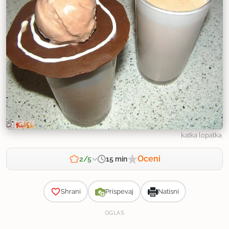
katka lopatka
Oceni
15 min
2/5
Zahtevnost
Shrani
Prispevaj
Natisni
OGLAS