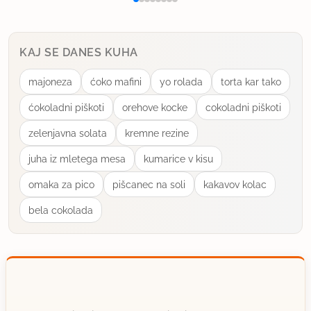
seveda na lepem krozniku.
Res izvirno!Lp
KAJ SE DANES KUHA
majoneza
ćoko mafini
yo rolada
torta kar tako
uporabno
ćokoladni piškoti
orehove kocke
cokoladni piškoti
veverica
član od 2001
1038 sporočil
zelenjavna solata
kremne rezine
juha iz mletega mesa
kumarice v kisu
20.2.2009 ob 13:13
omaka za pico
pišcanec na soli
kakavov kolac
Hvala za pojasnilo!
bela cokolada
Luckin predlog pa je se bolj zanimiv. Super!
uporabno
polona kuha
član od 2013
10 sporočil