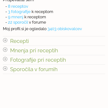
-
8 receptov
-
3 fotografije
k receptom
-
9 mnenj
k receptom
-
22 sporočil
v forume
Moj profil si je ogledalo
3403 obiskovalcev
Recepti
Mnenja pri receptih
Število receptov: 8
odpri vse
Fotografije pri receptih
Število mnenj pri receptih: 9
Sporočila v forumih
Število fotografij pri receptih: 3
odpri vse
« prejšnja
1
3
naslednja Â»
Število sporočil v forumih: 22