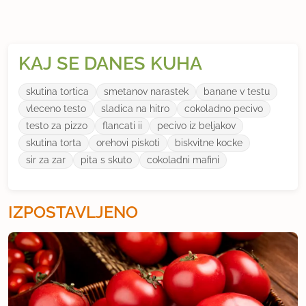
KAJ SE DANES KUHA
skutina tortica
smetanov narastek
banane v testu
vleceno testo
sladica na hitro
cokoladno pecivo
testo za pizzo
flancati ii
pecivo iz beljakov
skutina torta
orehovi piskoti
biskvitne kocke
sir za zar
pita s skuto
cokoladni mafini
IZPOSTAVLJENO