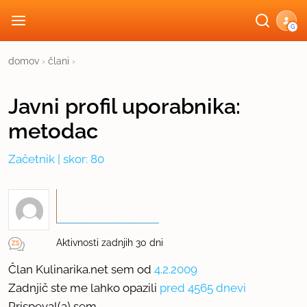
G
domov
›
člani
›
Javni profil
uporabnika:
metodac
Začetnik
| skor: 80
Aktivnosti zadnjih 30 dni
Član Kulinarika.net sem od
4.2.2009
Zadnjič ste me lahko opazili
pred 4565 dnevi
Prispeval(a) sem