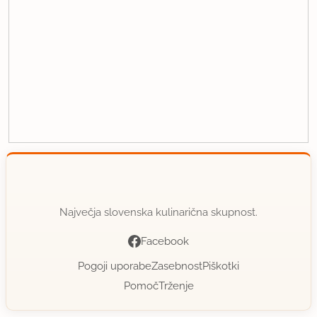
Največja slovenska kulinarična skupnost.
Facebook
Pogoji uporabe
Zasebnost
Piškotki
Pomoč
Trženje