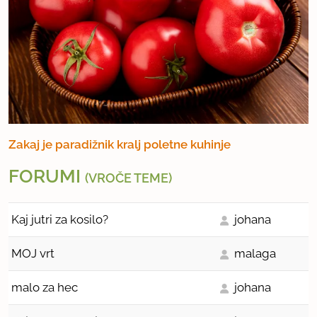
Zakaj je paradižnik kralj poletne kuhinje
FORUMI
(VROČE TEME)
Kaj jutri za kosilo?
johana
MOJ vrt
malaga
malo za hec
johana