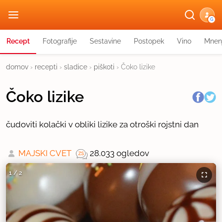
G
Recept
Fotografije
Sestavine
Postopek
Vino
Mnen
domov
›
recepti
›
sladice
›
piškoti
›
Čoko lizike
Čoko lizike
čudoviti kolački v obliki lizike za otroški rojstni dan
MAJSKI CVET
28.033 ogledov
1
/
2