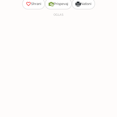
Shrani
Prispevaj
Natisni
OGLAS