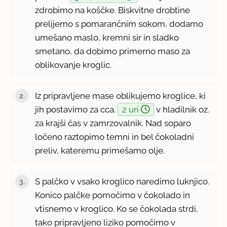
zdrobimo na koščke. Biskvitne drobtine
prelijemo s pomarančnim sokom, dodamo
umešano maslo, kremni sir in sladko
smetano, da dobimo primerno maso za
oblikovanje kroglic.
Iz pripravljene mase oblikujemo kroglice, ki
jih postavimo za cca.
2 uri
v hladilnik oz.
za krajši čas v zamrzovalnik. Nad soparo
ločeno raztopimo temni in bel čokoladni
preliv, kateremu primešamo olje.
S palčko v vsako kroglico naredimo luknjico.
Konico palčke pomočimo v čokolado in
vtisnemo v kroglico. Ko se čokolada strdi,
tako pripravljeno liziko pomočimo v