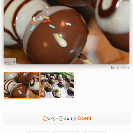
korenčica
Oceni
2 uri
2/5
Zahtevnost