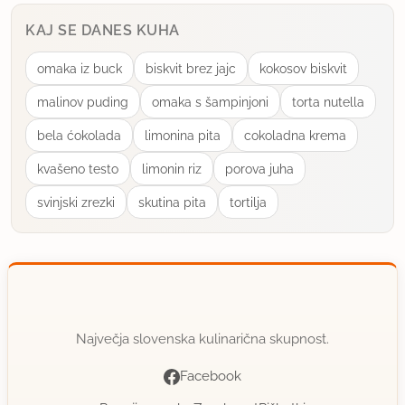
KAJ SE DANES KUHA
omaka iz buck
biskvit brez jajc
kokosov biskvit
malinov puding
omaka s šampinjoni
torta nutella
bela ćokolada
limonina pita
cokoladna krema
kvašeno testo
limonin riz
porova juha
svinjski zrezki
skutina pita
tortilja
Največja slovenska kulinarična skupnost.
Facebook