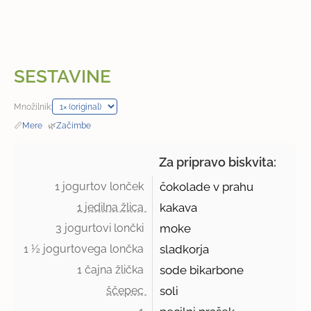
SESTAVINE
Množilnik:
📏
Mere
·
🌿
Začimbe
Za pripravo biskvita:
1 jogurtov lonček 
čokolade v prahu
1 jedilna žlica 
kakava
3 jogurtovi lončki 
moke
1 ½ jogurtovega lončka 
sladkorja
1 čajna žlička 
sode bikarbone
ščepec 
soli