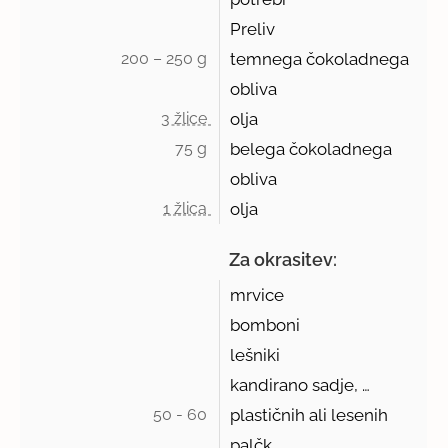
Preliv
200 – 250 g 
temnega čokoladnega
obliva
3 žlice 
olja
75 g 
belega čokoladnega
obliva
1 žlica 
olja
Za okrasitev:
mrvice
bomboni
lešniki
kandirano sadje, …
50 - 60 
plastičnih ali lesenih
palčk