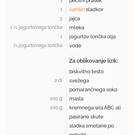
1 
pecilni prašek
1 
vanilin
sladkor
3 
jajca
1 ½ jogurtovega lončka 
mleka
1 
jogurtov lončka olja
¼ jogurtovega lončka 
vode
Za oblikovanje lizik:
biskvitno testo
2 dl 
svežega
pomarančnega soka
100 g 
masla
100 g 
kremnega sira ABC ali
pasirane skute
sladka smetane po
potrebi