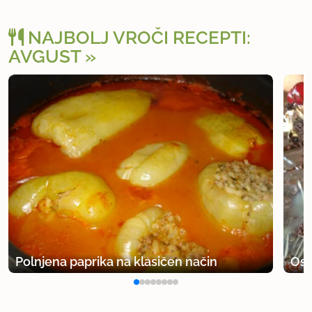
NAJBOLJ VROČI RECEPTI:
AVGUST
Polnjena paprika na klasičen način
Osv