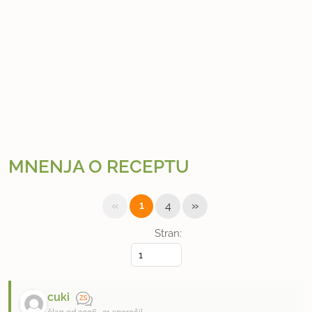
MNENJA O RECEPTU
«
»
1
4
Stran:
cuki