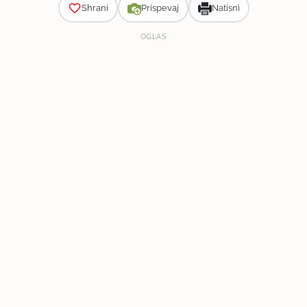
Shrani
Prispevaj
Natisni
OGLAS