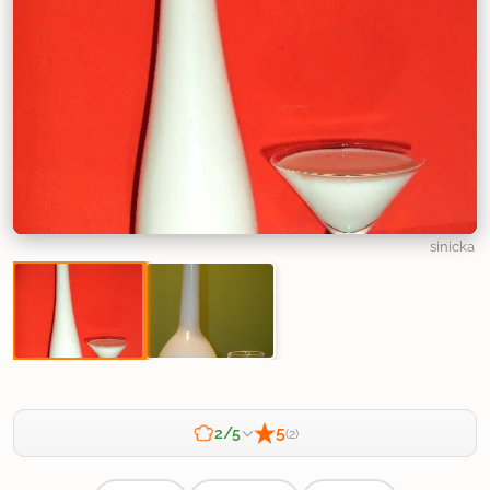
sinicka
5
2/5
(2)
Zahtevnost