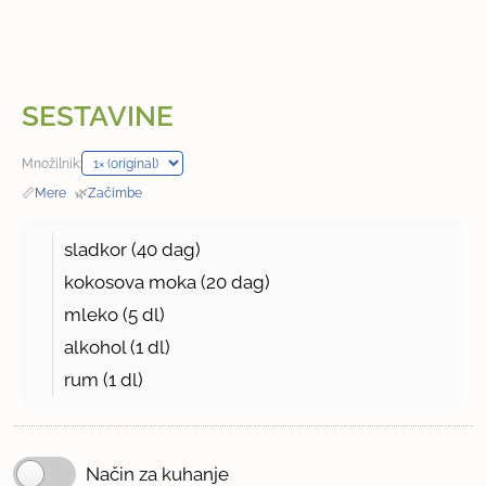
SESTAVINE
Množilnik:
📏
Mere
·
🌿
Začimbe
sladkor (
40 dag
)
kokosova moka (
20 dag
)
mleko (
5 dl
)
alkohol (
1 dl
)
rum (
1 dl
)
Način za kuhanje