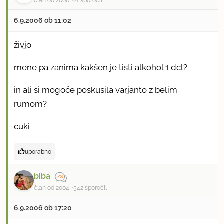
član od 2006
21 sporočil
6.9.2006 ob 11:02
živjo
mene pa zanima kakšen je tisti alkohol 1 dcl?
in ali si mogoče poskusila varjanto z belim
rumom?
cuki
uporabno
biba
član od 2004
542 sporočil
6.9.2006 ob 17:20