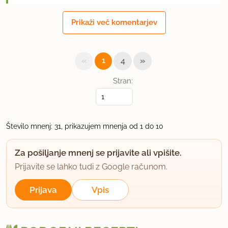
Ali je ta liker podoben Malibuju?
Prikaži več komentarjev
Za koliko časa pa se lahko shrani ta liker?
uporabno
«
»
1
4
Stran:
Mikrob
član od 2004
133 sporočil
6.9.2006 ob 23:43
Število mnenj: 31, prikazujem mnenja od 1 do 10
Cuki, kot je avtorica napisala zgoraj:
Za pošiljanje mnenj se prijavite ali vpišite.
Kot alkohol uporabimo 75 odstotni alkohol ali
Prijavite se lahko tudi z Google računom.
kakšno drugo žganje.
Prijava
Vpis
uporabno
IČA