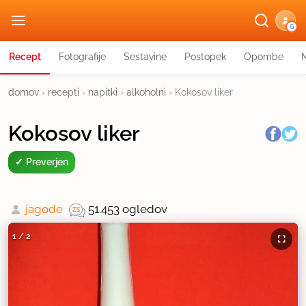
G
Recept
Fotografije
Sestavine
Postopek
Opombe
domov
›
recepti
›
napitki
›
alkoholni
›
Kokosov liker
Kokosov liker
Preverjen
jagode
51.453 ogledov
1
/
2