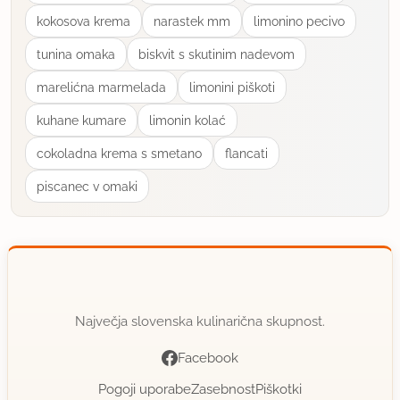
kokosova krema
narastek mm
limonino pecivo
22.1.2008 ob 12:00
tunina omaka
biskvit s skutinim nadevom
Prosim za pomoč:
marelićna marmelada
limonini piškoti
Sem naredila ta liker, ker obožujem kokos ampak
kuhane kumare
limonin kolać
mi je ZELO presladek - kako naj ga razredčim?
cokoladna krema s smetano
flancati
Če bom dodala rum bo preveč okusa po rumu (že
piscanec v omaki
sedaj se kokosa premalo čuti za moj okus), če
dodam mleko bo čisto redek,...
Hvala za nasvete!
Največja slovenska kulinarična skupnost.
uporabno
Facebook
rimljanka
Pogoji uporabe
Zasebnost
Piškotki
član od 2005
17907 sporočil