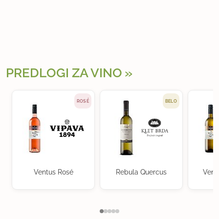
PREDLOGI ZA VINO
ROSÉ
BELO
Ventus Rosé
Rebula Quercus
Vent