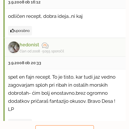
3.9.2008 ob 16:12
odličen recept, dobra ideja...ni kaj
uporabno
hedonist
član od 2008
5055 sporočil
3.9.2008 ob 20:33
spet en fajn recept. To je tisto, kar tudi jaz vedno
zagovarjam sploh pri ribah in ostalih morskih
dobrotah- ćim bolj enostavno,brez ogromno
dodatkov pričaraš fantazijo okusov. Bravo Desa !
LP
uporabno