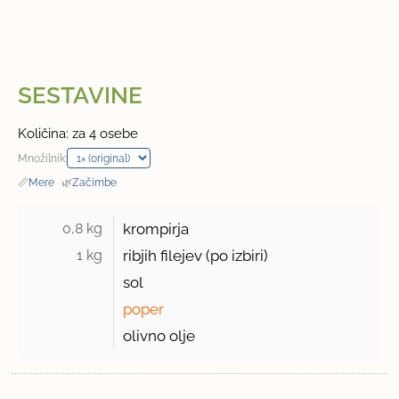
SESTAVINE
Količina: za 4 osebe
Množilnik:
📏
Mere
·
🌿
Začimbe
0,8 kg 
krompirja
1 kg 
ribjih filejev (po izbiri)
sol
poper
olivno olje