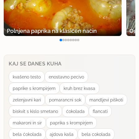
Polnjena paprika na klasičen način
Osv
KAJ SE DANES KUHA
kvašeno testo
enostavno pecivo
paprike s krompirjem
kruh brez kvasa
zelenjavni kari
pomarancni sok
mandljevi piškoti
biskvit s kislo smetano
ćokolada
flancati
makaroni in sir
paprika s krompirjem
bela ćokolada
ajdova kaša
bela cokolada