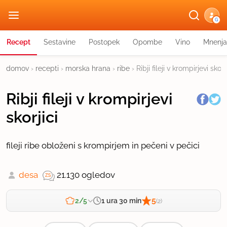
G
Recept
Sestavine
Postopek
Opombe
Vino
Mnenja
domov
›
recepti
›
morska hrana
›
ribe
›
Ribji fileji v krompirjevi skorj
Ribji fileji v krompirjevi
skorjici
fileji ribe obloženi s krompirjem in pečeni v pečici
desa
21.130 ogledov
5
1 ura 30 min
2/5
(2)
Zahtevnost