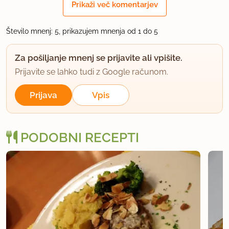
Prikaži več komentarjev
sweets
član od 2008
796 sporočil
Število mnenj: 5, prikazujem mnenja od 1 do 5
4.9.2008 ob 19:27
Za pošiljanje mnenj se prijavite ali vpišite.
Prijavite se lahko tudi z Google računom.
To je dobro tudi s sardelami, seveda očiščenimi na
fileje.
Prijava
Vpis
uporabno
PODOBNI RECEPTI
femica
član od 2008
329 sporočil
5.9.2008 ob 21:10
se čisto strinjam s hedonistom, tudi mene moti
velika gora eksotičnih ter tudi dragih sestavin.
obožujem take recepte kot je ta: simple za naredit,