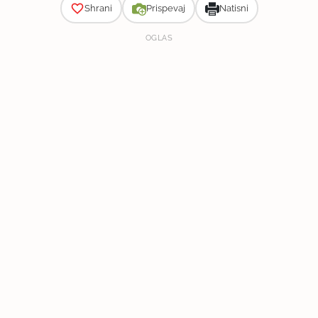
Shrani
Prispevaj
Natisni
OGLAS