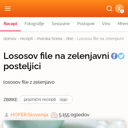
G
Recept
Fotografije
Sestavine
Postopek
Vino
Mnen
domov
›
recepti
›
morska hrana
›
ribe
›
Lososov file na zelenjavni po
Lososov file na zelenjavni
posteljici
lososov file z zelenjavo
praznični recepti
ZBIRKE:
1134
HOFER Slovenija
5.155 ogledov