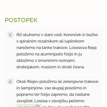
POSTOPEK
Riž skuhamo v slani vodi. Korenček in bučko
s spiralnim rezalnikom ali lupilnikom
narežemo na tanke trakove. Lososova fileja
položimo na aluminijasto folijo in ju
obložimo z limoninimi rezinami,
drobnjakom, maslom in stroki česna.
Okoli filejev položimo še zelenjavne trakove
in šampinjone, vse skupaj posolimo in
popramo ter folijo zapremo, da nastane
zavojček. Lososa v zavojčku pečemo