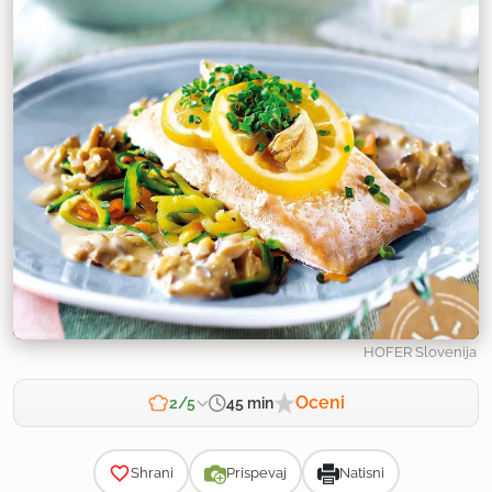
HOFER Slovenija
Oceni
45 min
2/5
Zahtevnost
Shrani
Prispevaj
Natisni