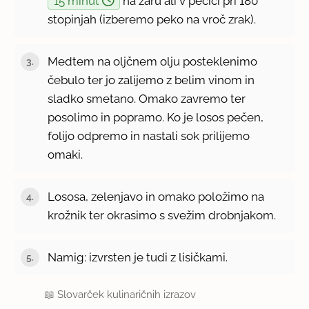
15 minut
na žaru ali v pečici pri 180
stopinjah (izberemo peko na vroč zrak).
Medtem na oljčnem olju posteklenimo
čebulo ter jo zalijemo z belim vinom in
sladko smetano. Omako zavremo ter
posolimo in popramo. Ko je losos pečen,
folijo odpremo in nastali sok prilijemo
omaki.
Lososa, zelenjavo in omako položimo na
krožnik ter okrasimo s svežim drobnjakom.
Namig: izvrsten je tudi z lisičkami.
📖
Slovarček kulinaričnih izrazov