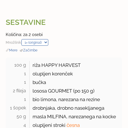
SESTAVINE
Količina: za 2 osebi
Množilnik:
📏
Mere
·
🌿
Začimbe
100 g 
riža HAPPY HARVEST
1 
olupljen korenček
1 
bučka
2 fileja 
lososa GOURMET (po 150 g)
1 
bio limona, narezana na rezine
1 šopek 
drobnjaka, drobno nasekljanega
50 g 
masla MILFINA, narezanega na kocke
4 
olupljeni stroki
česna