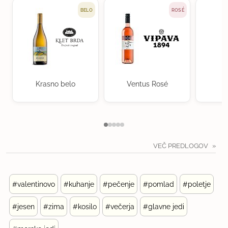
BELO
ROSÉ
Krasno belo
Ventus Rosé
M
VEČ PREDLOGOV
#valentinovo
#kuhanje
#pečenje
#pomlad
#poletje
#jesen
#zima
#kosilo
#večerja
#glavne jedi