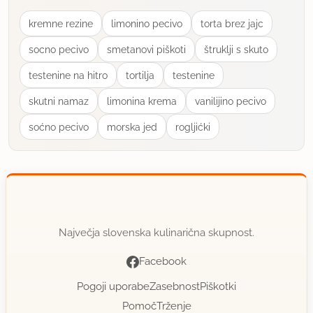
kremne rezine
limonino pecivo
torta brez jajc
socno pecivo
smetanovi piškoti
štruklji s skuto
testenine na hitro
tortilja
testenine
skutni namaz
limonina krema
vanilijino pecivo
soćno pecivo
morska jed
rogljićki
Največja slovenska kulinarična skupnost.
Facebook
Pogoji uporabe
Zasebnost
Piškotki
Pomoč
Trženje