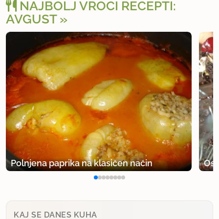
NAJBOLJ VROČI RECEPTI:
AVGUST
Polnjena paprika na klasičen način
Osv
KAJ SE DANES KUHA