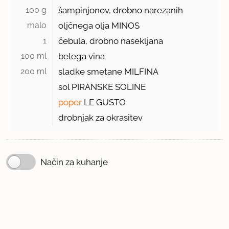
100 g 
šampinjonov, drobno narezanih
malo 
oljčnega olja MINOS
1 
čebula, drobno nasekljana
100 ml 
belega vina
200 ml 
sladke smetane MILFINA
sol PIRANSKE SOLINE
poper
LE GUSTO
drobnjak za okrasitev
Način za kuhanje