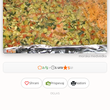
morska medvedka
5
1 ura
2/5
(2)
Zahtevnost
Shrani
Prispevaj
Natisni
OGLAS