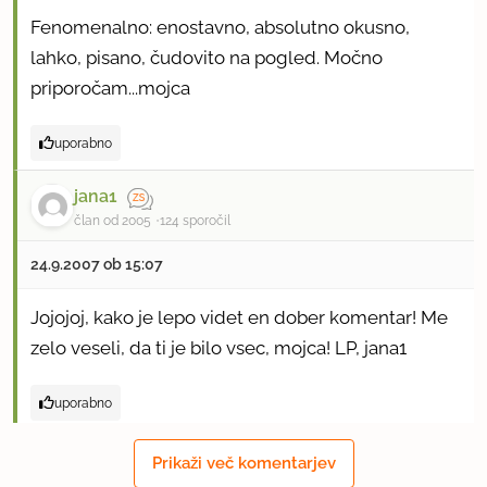
Fenomenalno: enostavno, absolutno okusno,
lahko, pisano, čudovito na pogled. Močno
priporočam...mojca
uporabno
jana1
član od 2005
124 sporočil
24.9.2007 ob 15:07
Jojojoj, kako je lepo videt en dober komentar! Me
zelo veseli, da ti je bilo vsec, mojca! LP, jana1
uporabno
kolumbo
Prikaži več komentarjev
član od 2006
9 sporočil