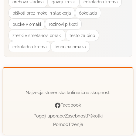
orehova sladica
goveji zrezki
ćokoladna krema
piškoti brez moke in sladkorja
ćokolada
uporabno
bucke v omaki
rozinovi piškoti
yulchi
član od 2007
630 sporočil
zrezki v smetanovi omaki
testo za pico
cokoladna krema
limonina omaka
11.10.2010 ob 15:42
Danes pripravila za kosilo iz klenov in ščuke. Zelo
dobro je uspelo, dodala sem poleg mlete
mediteranske začimbe, ki se kupijo v trgovini. Na
žalost je prehitro zmanjkalo, preden sem uspela
Največja slovenska kulinarična skupnost.
fotoaparat v roko dobit.
Facebook
uporabno
Pogoji uporabe
Zasebnost
Piškotki
Pomoč
Trženje
kmetka
član od 2008
42 sporočil