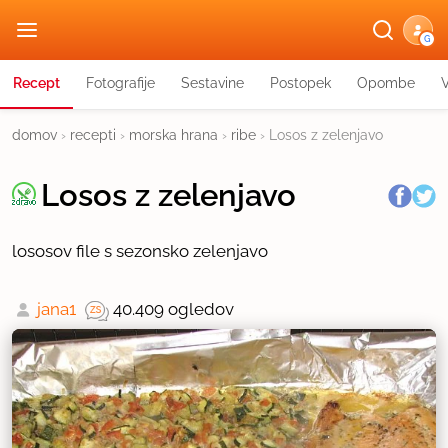
G
Recept
Fotografije
Sestavine
Postopek
Opombe
domov
›
recepti
›
morska hrana
›
ribe
›
Losos z zelenjavo
Losos z zelenjavo
lososov file s sezonsko zelenjavo
jana1
40.409 ogledov