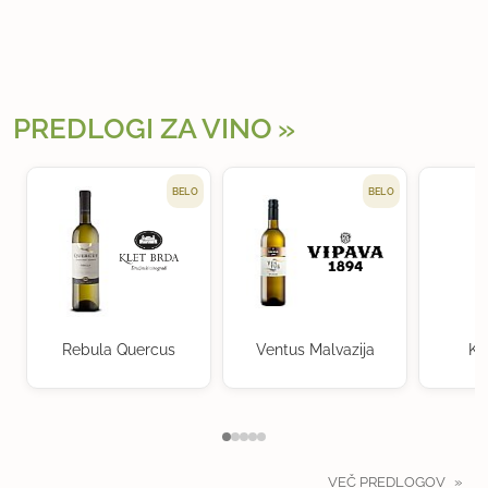
PREDLOGI ZA VINO
BELO
BELO
Rebula Quercus
Ventus Malvazija
Kr
VEČ PREDLOGOV