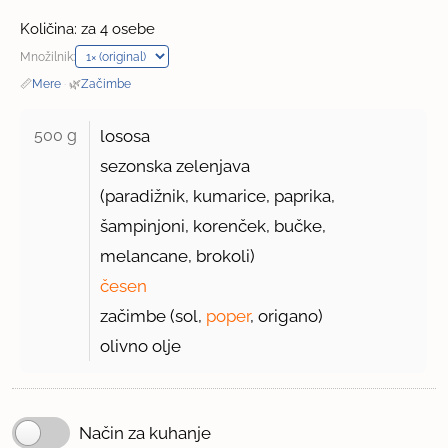
Količina: za 4 osebe
Množilnik:
📏
Mere
·
🌿
Začimbe
500 g 
lososa
sezonska zelenjava
(paradižnik, kumarice, paprika,
šampinjoni, korenček, bučke,
melancane, brokoli)
česen
začimbe (sol,
poper
, origano)
olivno olje
Način za kuhanje