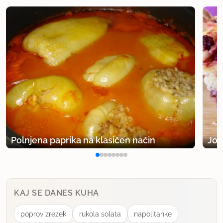
Polnjena paprika na klasičen način
Jog
KAJ SE DANES KUHA
poprov zrezek
rukola solata
napolitanke