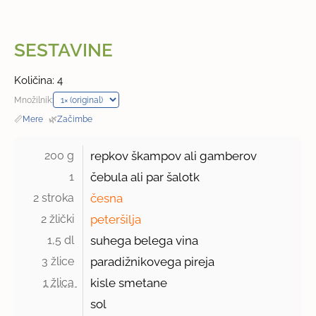
SESTAVINE
Količina: 4
Množilnik:
📏
Mere
·
🌿
Začimbe
200 g 
repkov škampov ali gamberov
1 
čebula ali par šalotk
2 stroka 
česna
2 žlički 
peteršilja
1,5 dl 
suhega belega vina
3 žlice 
paradižnikovega pireja
1 žlica 
kisle smetane
sol