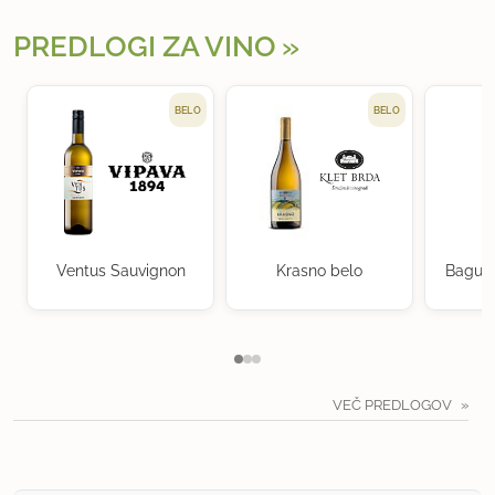
PREDLOGI ZA VINO
BELO
BELO
Ventus Sauvignon
Krasno belo
Baguer
VEČ PREDLOGOV