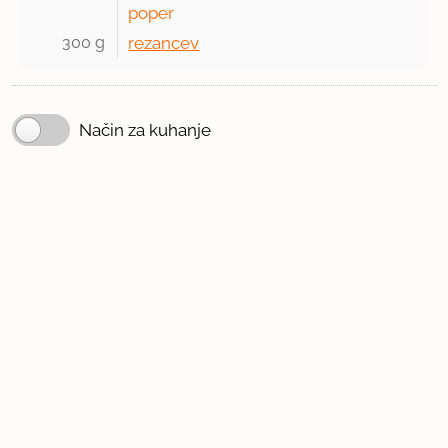
poper
300 g 
rezancev
Način za kuhanje