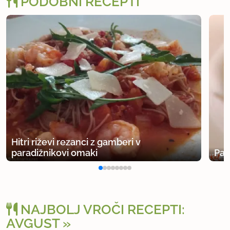
PODOBNI RECEPTI
Hitri riževi rezanci z gamberi v
paradižnikovi omaki
Pad
NAJBOLJ VROČI RECEPTI:
AVGUST