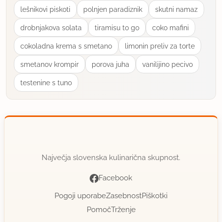
lešnikovi piskoti
polnjen paradiznik
skutni namaz
drobnjakova solata
tiramisu to go
coko mafini
cokoladna krema s smetano
limonin preliv za torte
smetanov krompir
porova juha
vanilijino pecivo
testenine s tuno
Največja slovenska kulinarična skupnost.
Facebook
Pogoji uporabe
Zasebnost
Piškotki
Pomoč
Trženje