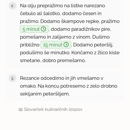
Na olju prepražimo na listke narezano
čebulo ali šalotko, dodamo česen in
pražimo. Dodamo škampove repke, pražimo
5 minut
, dodamo paradižnikov pire,
pomešamo in zalijemo z vinom. Dušimo
približno
15 minut
. Dodamo peteršilj,
podušimo še minutko. Končamo z žlico kisle
smetane, dobro premešamo.
Rezance odcedimo in jih vmešamo v
omako. Na koncu potresemo z zelo drobno
sekljanim peteršiljem.
📖
Slovarček kulinaričnih izrazov