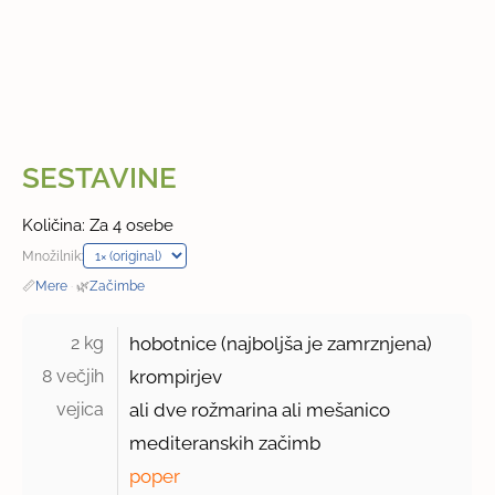
SESTAVINE
Količina: Za 4 osebe
Množilnik:
📏
Mere
·
🌿
Začimbe
2 kg 
hobotnice (najboljša je zamrznjena)
8 večjih 
krompirjev
vejica 
ali dve rožmarina ali mešanico
mediteranskih začimb
poper