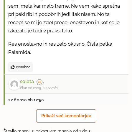
sem imela kar malo treme. Ne vem kako spretna
pri peki rib in podobnih jedi itak nisem. No ta
recept se mi je zdel precej enostaven in kot se je
izkazalo je tudi v praksi tako.
Res enostavno in res zelo okusno. Čista petka
Palamida.
uporabno
solata
član od 2009
1 sporočil
22.8.2010 ob 12:50
Danes sem jo pripravljala drugič po tem receptu.
Prikaži več komentarjev
Enostavno in zelo okusno, tako kot mojstri morskih
specijalitet zatrjujejo ; Enostavno in nič
Število mnenj: 3, prikazujem mnenja od 1 do 3