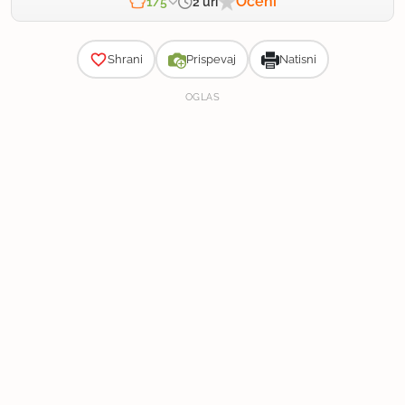
Oceni
2 uri
1/5
Zahtevnost
Shrani
Prispevaj
Natisni
OGLAS