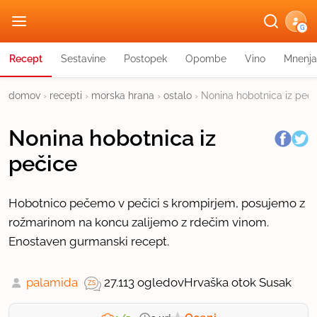
G
Recept
Sestavine
Postopek
Opombe
Vino
Mnenja
domov
›
recepti
›
morska hrana
›
ostalo
›
Nonina hobotnica iz peči
Nonina hobotnica iz
pečice
Hobotnico pečemo v pečici s krompirjem, posujemo z
rožmarinom na koncu zalijemo z rdečim vinom.
Enostaven gurmanski recept.
palamida
27.113 ogledov
Hrvaška otok Susak