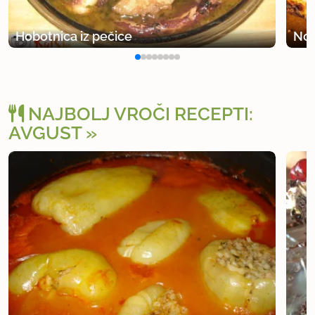
Hobotnica iz pečice
Non
NAJBOLJ VROČI RECEPTI:
AVGUST