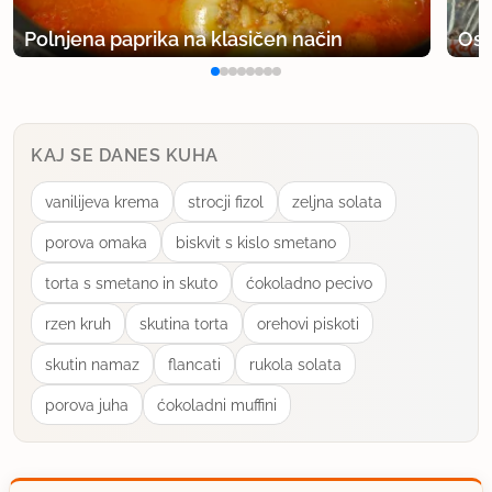
Polnjena paprika na klasičen način
Osv
KAJ SE DANES KUHA
vanilijeva krema
strocji fizol
zeljna solata
porova omaka
biskvit s kislo smetano
torta s smetano in skuto
ćokoladno pecivo
rzen kruh
skutina torta
orehovi piskoti
skutin namaz
flancati
rukola solata
porova juha
ćokoladni muffini