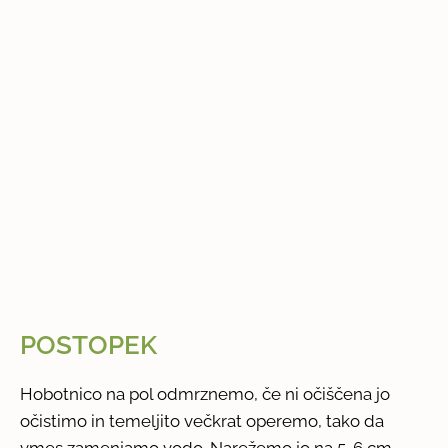
POSTOPEK
Hobotnico na pol odmrznemo, če ni očiščena jo
očistimo in temeljito večkrat operemo, tako da
vmes zamenjamo vodo. Narežemo jo na 5-6 cm