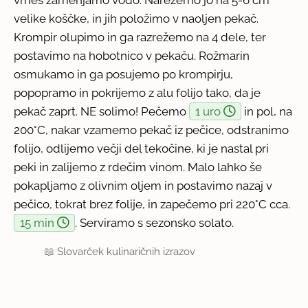
velike koščke, in jih položimo v naoljen pekač.
Krompir olupimo in ga razrežemo na 4 dele, ter
postavimo na hobotnico v pekaču. Rožmarin
osmukamo in ga posujemo po krompirju,
popopramo in pokrijemo z alu folijo tako, da je
pekač zaprt. NE solimo! Pečemo
1 uro
in pol, na
200°C, nakar vzamemo pekač iz pečice, odstranimo
folijo, odlijemo večji del tekočine, ki je nastal pri
peki in zalijemo z rdečim vinom. Malo lahko še
pokapljamo z olivnim oljem in postavimo nazaj v
pečico, tokrat brez folije, in zapečemo pri 220°C cca.
15 min
. Serviramo s sezonsko solato.
📖
Slovarček kulinaričnih izrazov