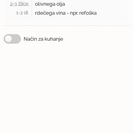
2-3 žlice 
olivnega olja
1-2 dl 
rdečega vina - npr. refoška
Način za kuhanje