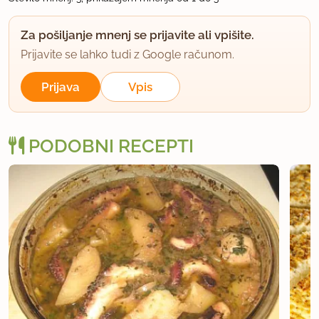
komliciranja !!!
Za pošiljanje mnenj se prijavite ali vpišite.
Odličen recept, upam da jih poskusi čimveč.
Prijavite se lahko tudi z Google računom.
uporabno
Prijava
Vpis
Taja88
član od 2010
50 sporočil
PODOBNI RECEPTI
11.1.2012 ob 18:45
Tole bom pa sprobala
uporabno