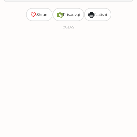
Zahtevnost
Shrani
Prispevaj
Natisni
OGLAS