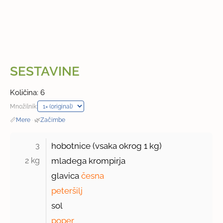
SESTAVINE
Količina: 6
Množilnik:
📏
Mere
·
🌿
Začimbe
3 
hobotnice (vsaka okrog
1 kg
)
2 kg 
mladega krompirja
glavica
česna
peteršilj
sol
poper