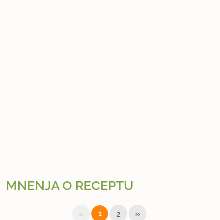
MNENJA O RECEPTU
«
»
1
2