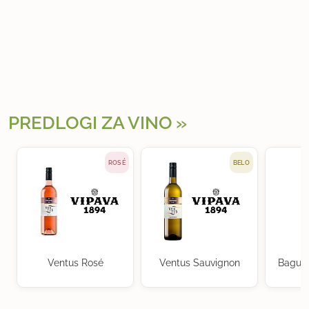
PREDLOGI ZA VINO
ROSÉ
BELO
Ventus Rosé
Ventus Sauvignon
Baguer