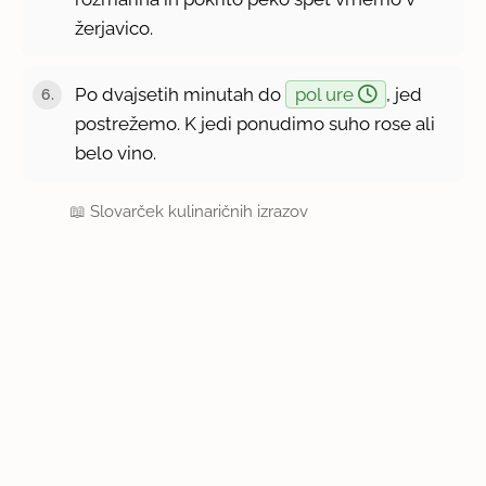
žerjavico.
Po dvajsetih minutah do
pol ure
, jed
postrežemo. K jedi ponudimo suho rose ali
belo vino.
📖
Slovarček kulinaričnih izrazov