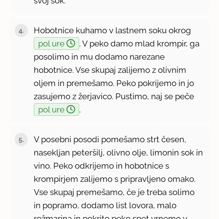
svoj sok.
Hobotnice kuhamo v lastnem soku okrog
pol ure
. V peko damo mlad krompir, ga
posolimo in mu dodamo narezane
hobotnice. Vse skupaj zalijemo z olivnim
oljem in premešamo. Peko pokrijemo in jo
zasujemo z žerjavico. Pustimo, naj se peče
pol ure
.
V posebni posodi pomešamo strt česen,
nasekljan peteršilj, olivno olje, limonin sok in
vino. Peko odkrijemo in hobotnice s
krompirjem zalijemo s pripravljeno omako.
Vse skupaj premešamo, če je treba solimo
in popramo, dodamo list lovora, malo
rožmarina in pokrito peko spet vrnemo v