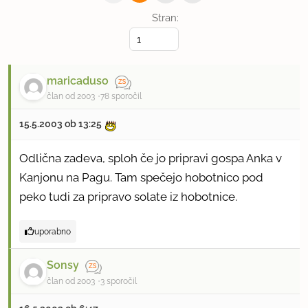
Stran:
maricaduso
član od 2003
78 sporočil
15.5.2003 ob 13:25
Odlična zadeva, sploh če jo pripravi gospa Anka v
Kanjonu na Pagu. Tam spečejo hobotnico pod
peko tudi za pripravo solate iz hobotnice.
uporabno
Sonsy
član od 2003
3 sporočil