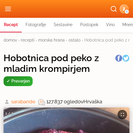
G
Recept
Fotografije
Sestavine
Postopek
Vino
Mnen
domov
›
recepti
›
morska hrana
›
ostalo
›
Hobotnica pod peko z m
Hobotnica pod peko z
mladim krompirjem
Preverjen
sarabande
127.837 ogledov
Hrvaška
1
/
2