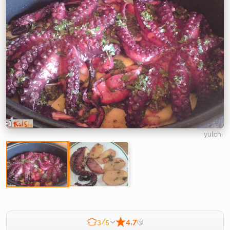
yulchi
4,7
3/5
(3)