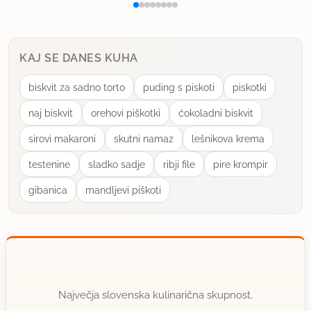
Prejšnji teden sem namreč dobila peko iz
Hercegovine in bi jo rada preizkusila.
KAJ SE DANES KUHA
Lep pozdrav,
biskvit za sadno torto
puding s piskoti
piskotki
Senka
naj biskvit
orehovi piškotki
ćokoladni biskvit
sirovi makaroni
skutni namaz
lešnikova krema
uporabno
testenine
sladko sadje
ribji file
pire krompir
sarabande
gibanica
mandljevi piškoti
član od 2002
879 sporočil
25.8.2003 ob 16:47
Pozdravljeni,
cas potreben za pripravo jedi pod peko je odvisen
Največja slovenska kulinarična skupnost.
od vrste jedi (meso, riba, hobotnica ...), velikosti