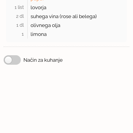
1 list 
lovorja
2 dl 
suhega vina (rose ali belega)
1 dl 
olivnega olja
1 
limona
Način za kuhanje