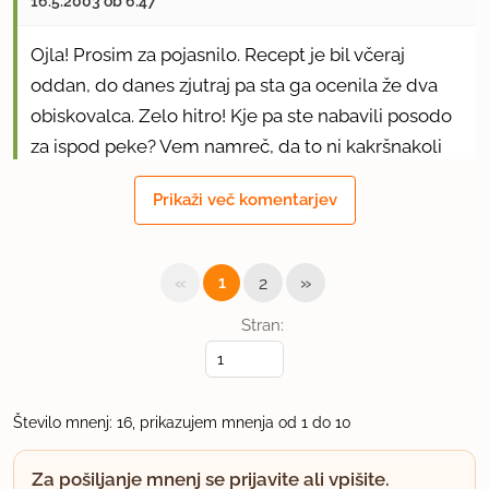
16.5.2003 ob 6:47
Ojla! Prosim za pojasnilo. Recept je bil včeraj
oddan, do danes zjutraj pa sta ga ocenila že dva
obiskovalca. Zelo hitro! Kje pa ste nabavili posodo
za ispod peke? Vem namreč, da to ni kakršnakoli
posoda.Tudi sama bi si jo kupila, da lahko sploh
Prikaži več komentarjev
preiskusim ta recept. Lep pozdrav! Sonsy
uporabno
«
»
1
2
sarabande
Stran:
član od 2002
879 sporočil
16.5.2003 ob 12:47
Število mnenj: 16, prikazujem mnenja od 1 do 10
Pozdrav vsem,
Za pošiljanje mnenj se prijavite ali vpišite.
jed opisana v tem receptu se, če nimate peke,