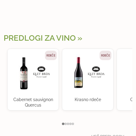
PREDLOGI ZA VINO
RDEČE
RDEČE
Cabernet sauvignon
Krasno rdeče
Ch
Quercus