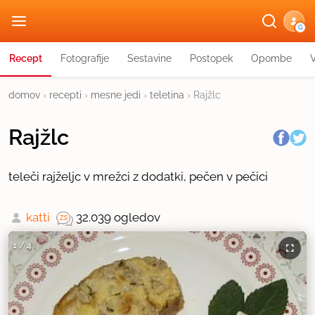
G
Recept
Fotografije
Sestavine
Postopek
Opombe
domov
›
recepti
›
mesne jedi
›
teletina
›
Rajžlc
Rajžlc
teleči rajželjc v mrežci z dodatki, pečen v pečici
katti
32.039 ogledov
1
/
4