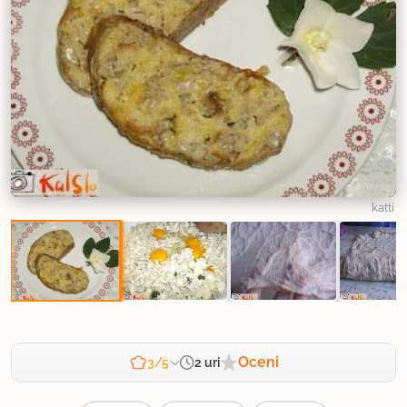
katti
Oceni
2 uri
3/5
Zahtevnost