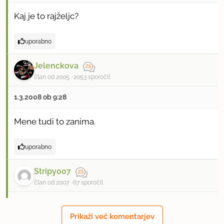
Kaj je to rajželjc?
uporabno
Jelenckova
član od 2005
2053 sporočil
1.3.2008 ob 9:28
Mene tudi to zanima.
uporabno
Stripy007
član od 2007
67 sporočil
1.3.2008 ob 10:11
Prikaži več komentarjev