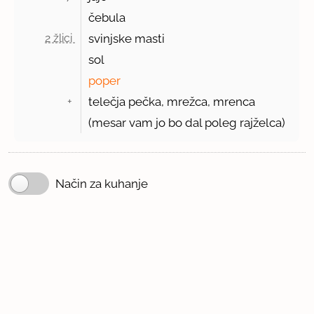
čebula
2 žlici 
svinjske masti
sol
poper
+ 
telečja pečka, mrežca, mrenca
(mesar vam jo bo dal poleg rajželca)
Način za kuhanje