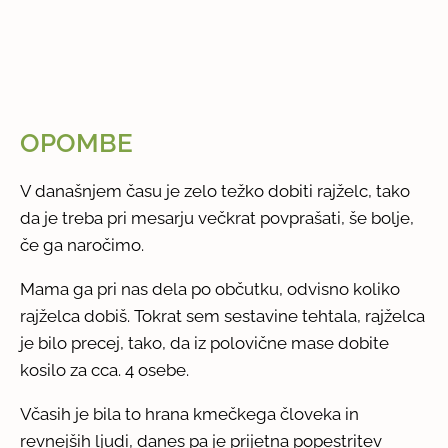
OPOMBE
V današnjem času je zelo težko dobiti rajželc, tako
da je treba pri mesarju večkrat povprašati, še bolje,
če ga naročimo.
Mama ga pri nas dela po občutku, odvisno koliko
rajželca dobiš. Tokrat sem sestavine tehtala, rajželca
je bilo precej, tako, da iz polovične mase dobite
kosilo za cca. 4 osebe.
Včasih je bila to hrana kmečkega človeka in
revnejših ljudi, danes pa je prijetna popestritev