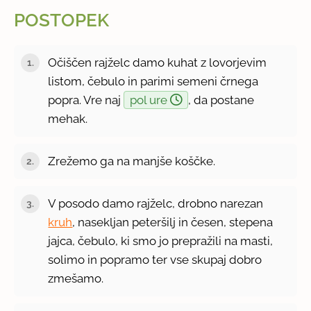
POSTOPEK
Očiščen rajželc damo kuhat z lovorjevim
listom, čebulo in parimi semeni črnega
popra. Vre naj
pol ure
, da postane
mehak.
Zrežemo ga na manjše koščke.
V posodo damo rajželc, drobno narezan
kruh
, nasekljan peteršilj in česen, stepena
jajca, čebulo, ki smo jo prepražili na masti,
solimo in popramo ter vse skupaj dobro
zmešamo.