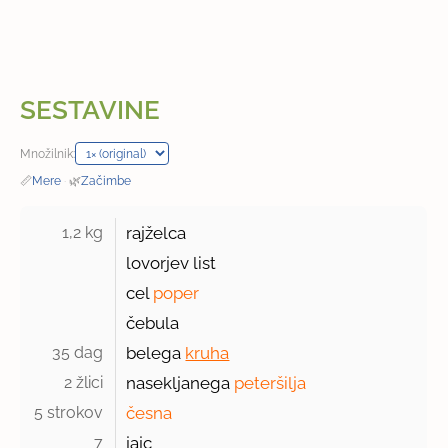
SESTAVINE
Množilnik:
📏
Mere
·
🌿
Začimbe
1,2 kg 
rajželca
lovorjev list
cel
poper
čebula
35 dag 
belega
kruha
2 žlici 
nasekljanega
peteršilja
5 strokov 
česna
7 
jajc