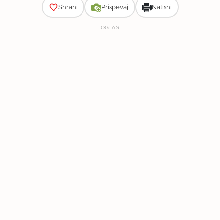
Shrani
Prispevaj
Natisni
OGLAS