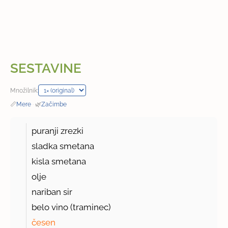
SESTAVINE
Množilnik:
📏
Mere
·
🌿
Začimbe
puranji zrezki
sladka smetana
kisla smetana
olje
nariban sir
belo vino (traminec)
česen