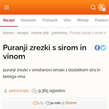
G
Recept
Sestavine
Postopek
Vino
Mnenja
Podobni 
domov
›
recepti
›
mesne jedi
›
perutnina
›
Puranji zrezki s sirom in
Puranji zrezki s sirom in
vinom
puranji zrezki v smetanovi omaki z dodatkom sira in
belega vina
petra krpic
9.365 ogledov
Oceni
30 min
1/5
Zahtevnost