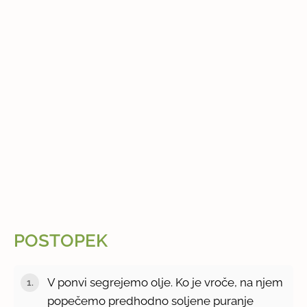
POSTOPEK
V ponvi segrejemo olje. Ko je vroče, na njem
popečemo predhodno soljene puranje