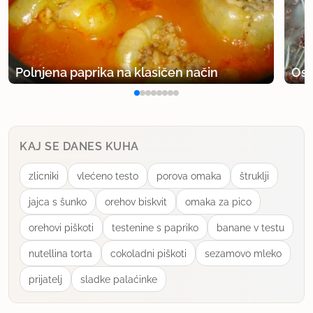
Polnjena paprika na klasičen način
Osv
KAJ SE DANES KUHA
zlicniki
vlećeno testo
porova omaka
štruklji
jajca s šunko
orehov biskvit
omaka za pico
orehovi piškoti
testenine s papriko
banane v testu
nutellina torta
cokoladni piškoti
sezamovo mleko
prijatelj
sladke palaćinke