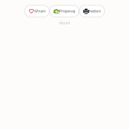
Shrani
Prispevaj
Natisni
OGLAS