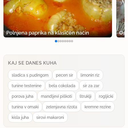
Polnjena paprika na klasičen način
Osv
KAJ SE DANES KUHA
sladica s pudingom
pecen sir
limonin riz
tunine testenine
bela cokolada
sir za zar
porova juha
mandljevi piškoti
štruklji
rogljicki
tunina v omaki
zelenjavna rizota
kremne rezine
kisla juha
sirovi makaroni