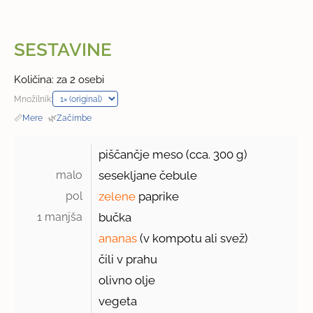
SESTAVINE
Količina: za 2 osebi
Množilnik:
📏
Mere
·
🌿
Začimbe
piščančje meso (cca.
300 g
)
malo 
sesekljane čebule
pol 
zelene
paprike
1 manjša 
bučka
ananas
(v kompotu ali svež)
čili v prahu
olivno olje
vegeta