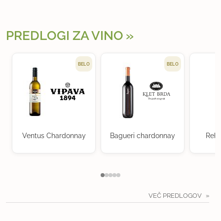
PREDLOGI ZA VINO
BELO
BELO
Ventus Chardonnay
Bagueri chardonnay
Rebu
VEČ PREDLOGOV