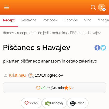
G
Recept
Sestavine
Postopek
Opombe
Vino
Mnenja
domov
›
recepti
›
mesne jedi
›
perutnina
›
Piščanec s Havajev
Piščanec s Havajev
pikanten piščanec z ananasom in ostalo zelenjavo
KristinaG
10.515 ogledov
5
45 min
2/5
(1)
Zahtevnost
Shrani
Prispevaj
Natisni