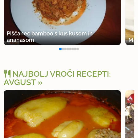
Piščanec bamboo s kus kusom in
ananasom
Mar
NAJBOLJ VROČI RECEPTI:
AVGUST