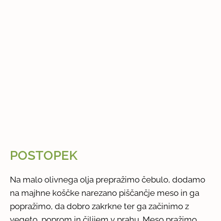
POSTOPEK
Na malo olivnega olja prepražimo čebulo, dodamo
na majhne koščke narezano piščančje meso in ga
popražimo, da dobro zakrkne ter ga začinimo z
vegeto, poprom in čilijem v prahu. Meso pražimo