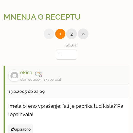
MNENJA O RECEPTU
«
»
1
2
Stran:
ekica
član od 2005
17 sporočil
13.2.2005 ob 22:09
Imela bi eno vprašanje: "ali je paprika tud kisla?"Pa
lepa hvala!
uporabno