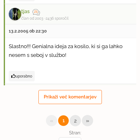
tjas
član od 2003
2436 sporočil
13.2.2005 ob 22:30
Slastno!!! Genialna ideja za kosilo, ki si ga lahko
nesem s seboj v službo!
uporabno
-pika
Prikaži več komentarjev
član od 2005
399 sporočil
28.2.2005 ob 19:39
«
»
1
2
fain recept.uporabila sem ga velikokrat. zelo je
Stran:
okusno in tudi otroci ga obožujejo.lp