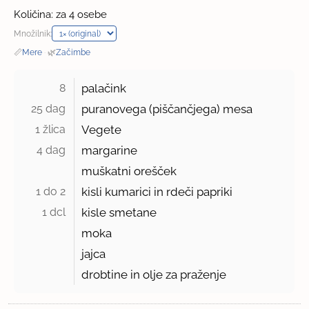
Količina: za 4 osebe
Množilnik:
📏
Mere
·
🌿
Začimbe
8 
palačink
25 dag 
puranovega (piščančjega) mesa
1 žlica 
Vegete
4 dag 
margarine
muškatni orešček
1 do 2 
kisli kumarici in rdeči papriki
1 dcl 
kisle smetane
moka
jajca
drobtine in olje za praženje