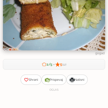
gogad
5
2/5
(12)
Zahtevnost
Shrani
Prispevaj
Natisni
OGLAS