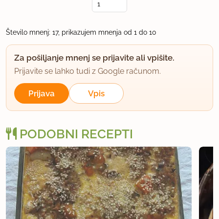
uporabno
Število mnenj: 17, prikazujem mnenja od 1 do 10
olivia
član od 2003
25 sporočil
Za pošiljanje mnenj se prijavite ali vpišite.
Prijavite se lahko tudi z Google računom.
1.4.2005 ob 21:49
Prijava
Vpis
A je kdo poskusil brez da bi bilo panirano? Ker se
raje izogibam cvrenju v olju... Hvala.
PODOBNI RECEPTI
uporabno
gogad
član od 2004
3697 sporočil
1.4.2005 ob 22:13
Jaz jih ponavadi posujem s sirom in zapečem v