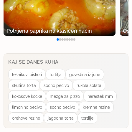
član od 2006
71 sporočil
17.2.2006 ob 17:02
Zelo okusno.Pri nas jih jemo s tatarsko omako ali
Polnjena paprika na klasičen način
Osv
pa kot prilogo k mesu (polnjene s slano skuto).
uporabno
KAJ SE DANES KUHA
Dolores
član od 2005
1305 sporočil
lešnikovi piškoti
tortilja
govedina iz juhe
13.3.2006 ob 13:33
skutina torta
soćno pecivo
rukola solata
kokosove kocke
mezga za pizzo
narastek mm
Se spomnim tega recepta iz vegetine knjižice
receptov. Velikokrat naredila, zelo okusno. Nadev
limonino pecivo
socno pecivo
kremne rezine
sem kasneje, ko se mi je zdelo, da že obvladam,
orehove rezine
jagodna torta
tortilje
malo prirejala in so bili rezultati zelo zanimivi.