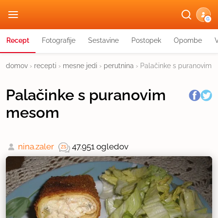
G
Recept
Fotografije
Sestavine
Postopek
Opombe
domov
›
recepti
›
mesne jedi
›
perutnina
›
Palačinke s puranovim
Palačinke s puranovim
mesom
nina.zaler
47.951 ogledov