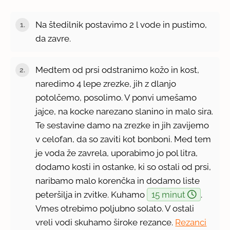
Na štedilnik postavimo 2 l vode in pustimo,
da zavre.
Medtem od prsi odstranimo kožo in kost,
naredimo 4 lepe zrezke, jih z dlanjo
potolčemo, posolimo. V ponvi umešamo
jajce, na kocke narezano slanino in malo sira.
Te sestavine damo na zrezke in jih zavijemo
v celofan, da so zaviti kot bonboni. Med tem
je voda že zavrela, uporabimo jo pol litra,
dodamo kosti in ostanke, ki so ostali od prsi,
naribamo malo korenčka in dodamo liste
peteršilja in zvitke. Kuhamo
15 minut
.
Vmes otrebimo poljubno solato. V ostali
vreli vodi skuhamo široke rezance.
Rezanci