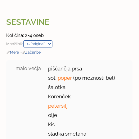
SESTAVINE
Količina: 2-4 oseb
Množilnik:
📏
Mere
·
🌿
Začimbe
malo večja 
piščančja prsa
sol,
poper
(po možnosti bel)
šalotka
korenček
peteršilj
olje
kis
sladka smetana