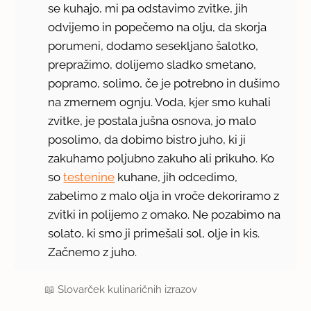
se kuhajo, mi pa odstavimo zvitke, jih
odvijemo in popečemo na olju, da skorja
porumeni, dodamo sesekljano šalotko,
prepražimo, dolijemo sladko smetano,
popramo, solimo, če je potrebno in dušimo
na zmernem ognju. Voda, kjer smo kuhali
zvitke, je postala jušna osnova, jo malo
posolimo, da dobimo bistro juho, ki ji
zakuhamo poljubno zakuho ali prikuho. Ko
so
testenine
kuhane, jih odcedimo,
zabelimo z malo olja in vroče dekoriramo z
zvitki in polijemo z omako. Ne pozabimo na
solato, ki smo ji primešali sol, olje in kis.
Začnemo z juho.
📖
Slovarček kulinaričnih izrazov