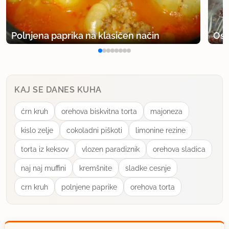
Polnjena paprika na klasičen način
Osv
KAJ SE DANES KUHA
ćrn kruh
orehova biskvitna torta
majoneza
kislo zelje
cokoladni piškoti
limonine rezine
torta iz keksov
vlozen paradiznik
orehova sladica
naj naj muffini
kremšnite
sladke cesnje
crn kruh
polnjene paprike
orehova torta