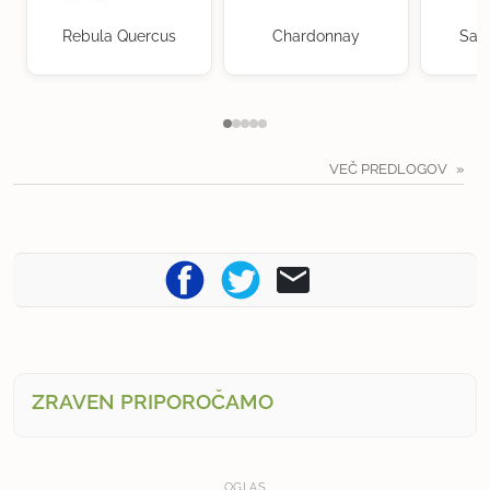
Rebula Quercus
Chardonnay
Sau
VEČ PREDLOGOV
ZRAVEN PRIPOROČAMO
OGLAS