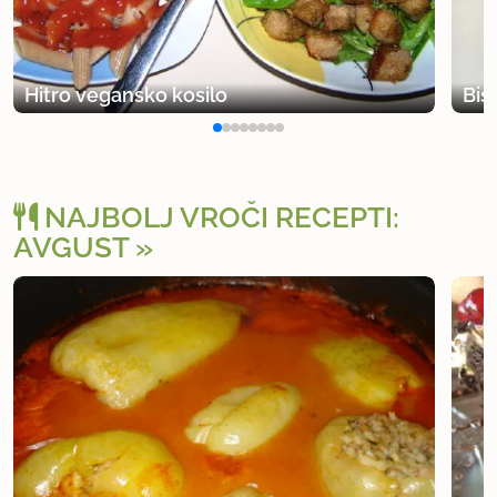
Hitro vegansko kosilo
Bis
NAJBOLJ VROČI RECEPTI:
AVGUST