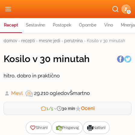
G
Recept
Sestavine
Postopek
Opombe
Vino
Mnenja
domov
›
recepti
›
mesne jedi
›
perutnina
›
Kosilo v 30 minutah
Kosilo v 30 minutah
hitro, dobro in praktično
Mevl
29.210 ogledov
Šmartno
Oceni
30 min
1/5
Zahtevnost
Shrani
Prispevaj
Natisni