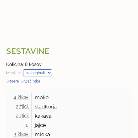
SESTAVINE
Količina: 8 kosov
Množilnik:
📏
Mere
·
🌿
Začimbe
4 žlice 
moke
2 žlici 
sladkorja
2 žlici 
kakava
1 
jajce
3 žlice 
mleka