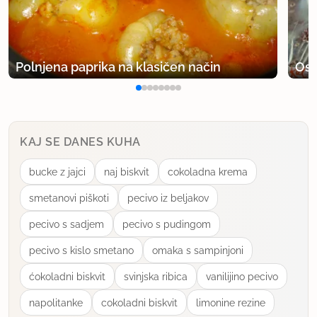
jas delam v manjši skledi v kateri že zmešan
sestavine, za plitvi krožnik je mogoče malo preveč,
nevem poizkusite :)
Polnjena paprika na klasičen način
Osv
če delate z drugimi surovinami kot kakav dodajte
še do 2 žlici sladkorja
KAJ SE DANES KUHA
uporabno
bucke z jajci
naj biskvit
cokoladna krema
mateja001
smetanovi piškoti
pecivo iz beljakov
član od 2008
29 sporočil
pecivo s sadjem
pecivo s pudingom
25.3.2009 ob 19:08
pecivo s kislo smetano
omaka s sampinjoni
kohica daj vsekakor na več kot 3 minute
ćokoladni biskvit
svinjska ribica
vanilijino pecivo
jas imam 700 pa dam skoraj 5 minut
napolitanke
cokoladni biskvit
limonine rezine