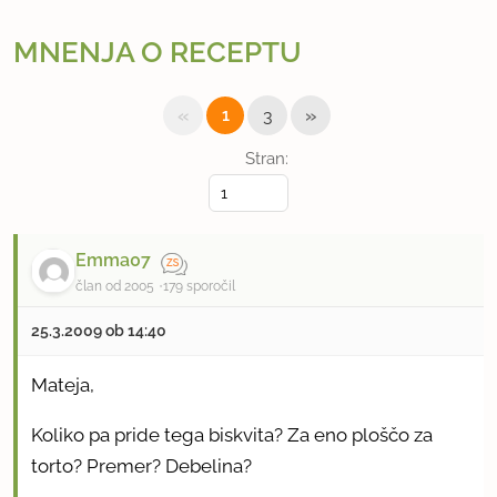
MNENJA O RECEPTU
«
»
1
3
Stran:
Emma07
član od 2005
179 sporočil
25.3.2009 ob 14:40
Mateja,
Koliko pa pride tega biskvita? Za eno ploščo za
torto? Premer? Debelina?