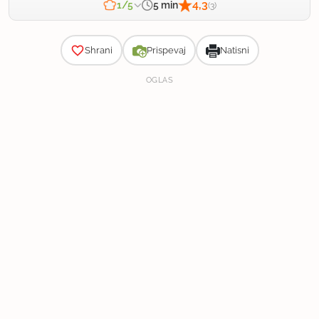
4,3
5 min
1/5
(3)
Zahtevnost
Shrani
Prispevaj
Natisni
OGLAS