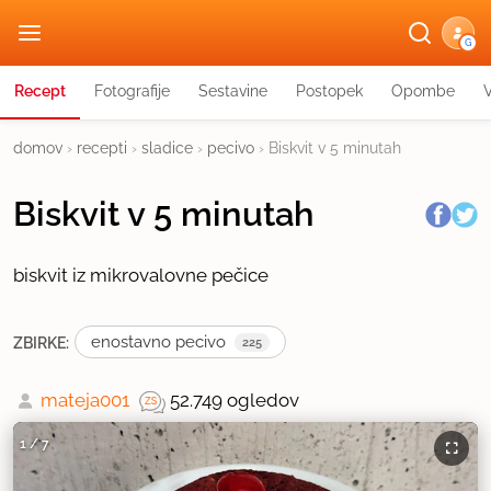
G
Recept
Fotografije
Sestavine
Postopek
Opombe
domov
›
recepti
›
sladice
›
pecivo
›
Biskvit v 5 minutah
Biskvit v 5 minutah
biskvit iz mikrovalovne pečice
enostavno pecivo
ZBIRKE:
225
mateja001
52.749 ogledov
1
/
7