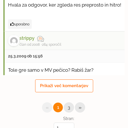
Hvala za odgovor, ker zgleda res preprosto in hitro!
uporabno
strippy
član od 2008
284 sporočil
25.3.2009 ob 15:56
Tole gre samo v MV pečico? Rabiš žar?
uporabno
Prikaži več komentarjev
ZAČETNICA
član od 2007
1985 sporočil
«
»
1
3
25.3.2009 ob 16:35
Stran: