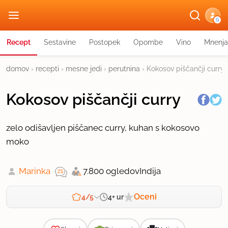
G
Recept
Sestavine
Postopek
Opombe
Vino
Mnenja
domov
›
recepti
›
mesne jedi
›
perutnina
›
Kokosov piščančji curry
Kokosov piščančji curry
zelo odišavljen piščanec curry, kuhan s kokosovo
moko
Marinka
7.800 ogledov
Indija
Oceni
4+ ur
4/5
Zahtevnost