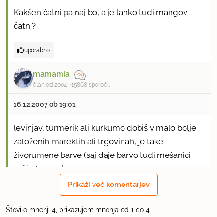
Kakšen čatni pa naj bo, a je lahko tudi mangov
čatni?
uporabno
mamamia
član od 2004
15868 sporočil
16.12.2007 ob 19:01
levinjav, turmerik ali kurkumo dobiš v malo bolje
založenih marektih ali trgovinah, je take
živorumene barve (saj daje barvo tudi mešanici
začimb curry).
Prikaži več komentarjev
Curry past pri nas sicer še nisem videla, se jo pa da
narediti tudi doma, če ne hodiš v tujino, da bi jo
Število mnenj: 4, prikazujem mnenja od 1 do 4