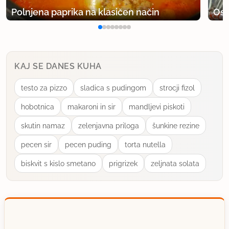
Polnjena paprika na klasičen način
Osv
KAJ SE DANES KUHA
testo za pizzo
sladica s pudingom
strocji fizol
hobotnica
makaroni in sir
mandljevi piskoti
skutin namaz
zelenjavna priloga
šunkine rezine
pecen sir
pecen puding
torta nutella
biskvit s kislo smetano
prigrizek
zeljnata solata