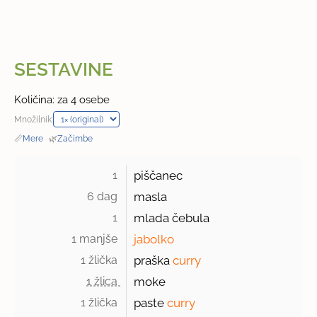
SESTAVINE
Količina: za 4 osebe
Množilnik:
📏
Mere
·
🌿
Začimbe
1 
piščanec
6 dag 
masla
1 
mlada čebula
1 manjše 
jabolko
1 žlička 
praška
curry
1 žlica 
moke
1 žlička 
paste
curry