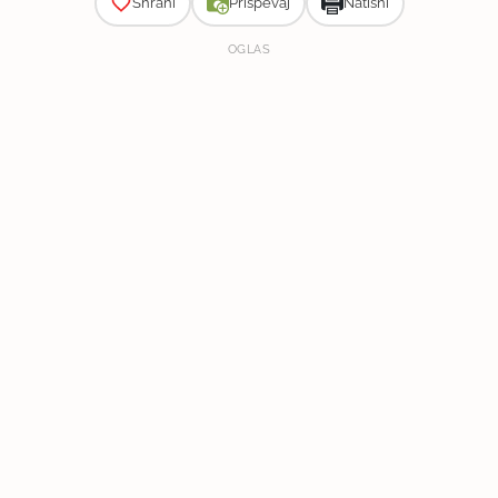
Shrani
Prispevaj
Natisni
OGLAS