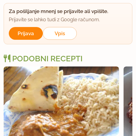
tam kupila.
Za pošiljanje mnenj se prijavite ali vpišite.
uporabno
Prijavite se lahko tudi z Google računom.
mamamia
Prijava
Vpis
član od 2004
15868 sporočil
16.12.2007 ob 19:14
PODOBNI RECEPTI
http://www.curryfrenzy.com/curry/recipes/Curry-
Paste.htm
Če namesto olja uporabiš ghee, na poseben način
obdelano maslo, bo to bolj prava curry pasta, a
tudi z oljem, kot je v tem receptu, bo šlo, čeprav
bo okus malce drugačen.
Tule je pa recept za eno vrsto curry paste, saj jih
obstoja več vrst. mamamia