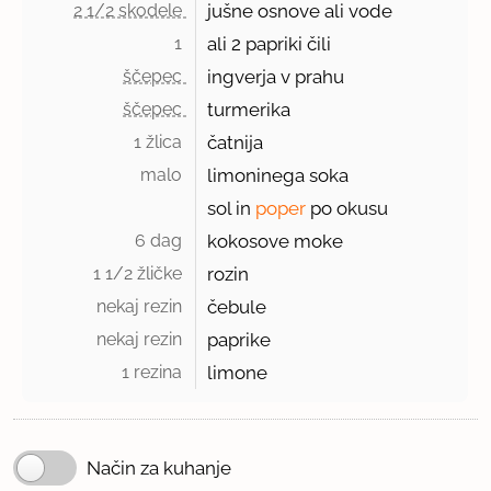
2 1/2 skodele 
jušne osnove ali vode
1 
ali 2 papriki čili
ščepec 
ingverja v prahu
ščepec 
turmerika
1 žlica 
čatnija
malo 
limoninega soka
sol in
poper
po okusu
6 dag 
kokosove moke
1 1/2 žličke 
rozin
nekaj rezin 
čebule
nekaj rezin 
paprike
1 rezina 
limone
Način za kuhanje