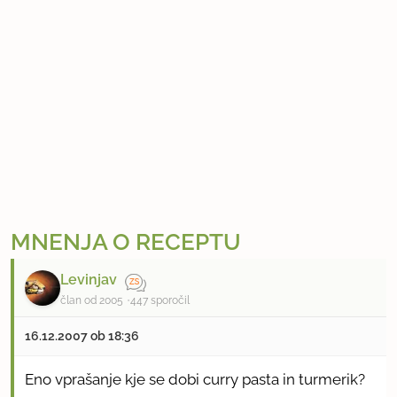
MNENJA O RECEPTU
Levinjav
član od 2005
447 sporočil
16.12.2007 ob 18:36
Eno vprašanje kje se dobi curry pasta in turmerik?