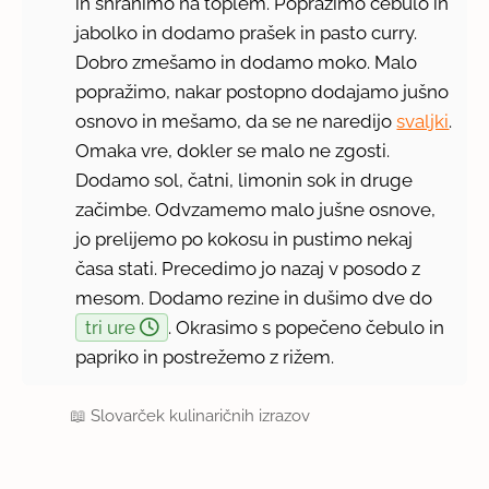
in shranimo na toplem. Popražimo čebulo in
jabolko in dodamo prašek in pasto curry.
Dobro zmešamo in dodamo moko. Malo
popražimo, nakar postopno dodajamo jušno
osnovo in mešamo, da se ne naredijo
svaljki
.
Omaka vre, dokler se malo ne zgosti.
Dodamo sol, čatni, limonin sok in druge
začimbe. Odvzamemo malo jušne osnove,
jo prelijemo po kokosu in pustimo nekaj
časa stati. Precedimo jo nazaj v posodo z
mesom. Dodamo rezine in dušimo dve do
tri ure
. Okrasimo s popečeno čebulo in
papriko in postrežemo z rižem.
📖
Slovarček kulinaričnih izrazov