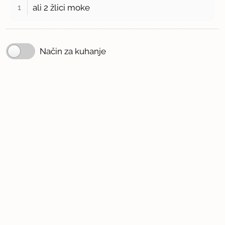
1 
ali 2 žlici moke
Način za kuhanje