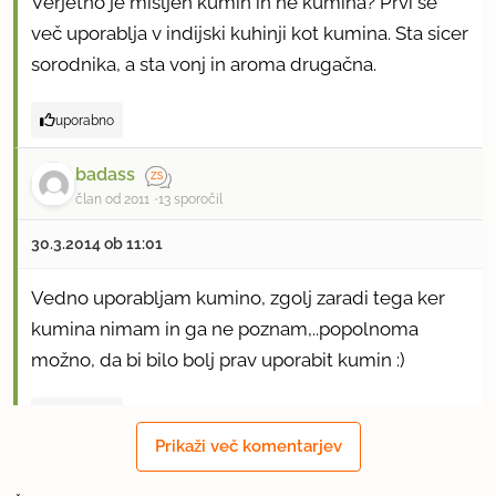
Verjetno je mišljen kumin in ne kumina? Prvi se
več uporablja v indijski kuhinji kot kumina. Sta sicer
sorodnika, a sta vonj in aroma drugačna.
uporabno
badass
član od 2011
13 sporočil
30.3.2014 ob 11:01
Vedno uporabljam kumino, zgolj zaradi tega ker
kumina nimam in ga ne poznam,..popolnoma
možno, da bi bilo bolj prav uporabit kumin :)
uporabno
Prikaži več komentarjev
mamamia
član od 2004
15868 sporočil