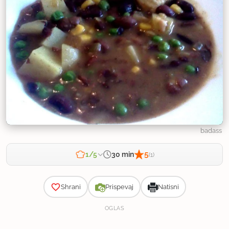
badass
5
30 min
1/5
(1)
Zahtevnost
Shrani
Prispevaj
Natisni
OGLAS