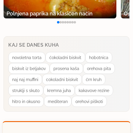
Polnjena paprika na klasičen način
Osv
KAJ SE DANES KUHA
novoletna torta
ćokoladni biskvit
hobotnica
biskvit iz beljakov
prosena kaša
orehova pita
naj naj muffini
cokoladni biskvit
ćrn kruh
struklji s skuto
kremna juha
kakavove rezine
hitro in okusno
mediteran
orehovi piškoti