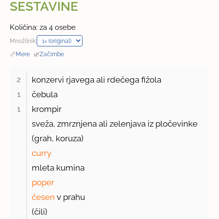
SESTAVINE
Količina: za 4 osebe
Množilnik:
📏
Mere
·
🌿
Začimbe
2 
konzervi rjavega ali rdečega fižola
1 
čebula
1 
krompir
sveža, zmrznjena ali zelenjava iz pločevinke
(grah, koruza)
curry
mleta kumina
poper
česen
v prahu
(čili)