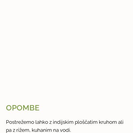
OPOMBE
Postrežemo lahko z indijskim ploščatim kruhom ali
pa z rižem, kuhanim na vodi.