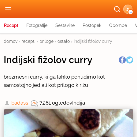
G
Recept
Fotografije
Sestavine
Postopek
Opombe
domov
›
recepti
›
priloge
›
ostalo
›
Indijski fižolov curry
Indijski fižolov curry
brezmesni curry, ki ga lahko ponudimo kot
samostojno jed ali kot prilogo k rižu
badass
7.281 ogledov
Indija