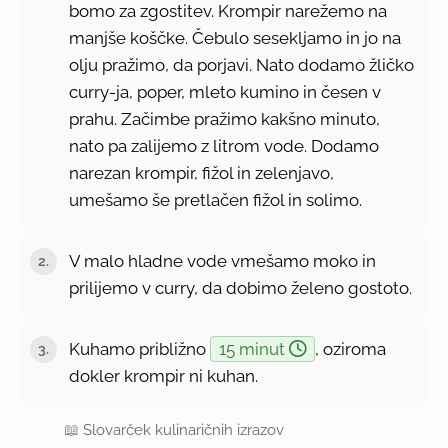
bomo za zgostitev. Krompir narežemo na
manjše koščke. Čebulo sesekljamo in jo na
olju pražimo, da porjavi. Nato dodamo žličko
curry-ja, poper, mleto kumino in česen v
prahu. Začimbe pražimo kakšno minuto,
nato pa zalijemo z litrom vode. Dodamo
narezan krompir, fižol in zelenjavo,
umešamo še pretlačen fižol in solimo.
V malo hladne vode vmešamo moko in
prilijemo v curry, da dobimo želeno gostoto.
Kuhamo približno
15 minut
, oziroma
dokler krompir ni kuhan.
📖
Slovarček kulinaričnih izrazov