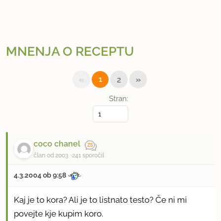
MNENJA O RECEPTU
«
»
1
2
Stran:
coco chanel
član od 2003
241 sporočil
4.3.2004 ob 9:58
Kaj je to kora? Ali je to listnato testo? Če ni mi
povejte kje kupim koro.