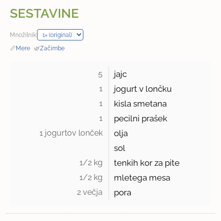
SESTAVINE
Množilnik:
📏
Mere
·
🌿
Začimbe
5 
jajc
1 
jogurt v lončku
1 
kisla smetana
1 
pecilni prašek
1 jogurtov lonček 
olja
sol
1/2 kg 
tenkih kor za pite
1/2 kg 
mletega mesa
2 večja 
pora