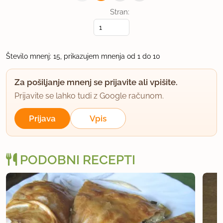
Stran:
ligojna
član od 2003
1501 sporočil
4.3.2004 ob 13:10
Število mnenj: 15, prikazujem mnenja od 1 do 10
testo za zavitke imajo tudi v pokritem delu
Za pošiljanje mnenj se prijavite ali vpišite.
Ljubjanske tržnice-pekarstvo in testeninarstvo
Prijavite se lahko tudi z Google računom.
Amza Safet
Prijava
Vpis
uporabno
TanjaG.
PODOBNI RECEPTI
član od 2002
509 sporočil
5.3.2004 ob 15:20
Meni se zdi recept zanimiv in slasten.