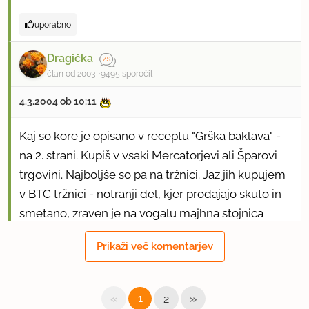
uporabno
Dragička
član od 2003
9495 sporočil
4.3.2004 ob 10:11
Kaj so kore je opisano v receptu "Grška baklava" -
na 2. strani. Kupiš v vsaki Mercatorjevi ali Šparovi
trgovini. Najboljše so pa na tržnici. Jaz jih kupujem
v BTC tržnici - notranji del, kjer prodajajo skuto in
smetano, zraven je na vogalu majhna stojnica
(nasproti tistih, ki pečejo piščance).
Prikaži več komentarjev
Pozdravček!
«
»
1
2
uporabno