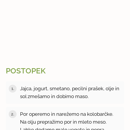
POSTOPEK
Jajca, jogurt, smetano, pecilni prašek, olje in
sol zmešamo in dobimo maso.
Por operemo in narežemo na kolobarčke.
Na olju prepražimo por in mleto meso.
Lahko dodamo malo vegete in popra.