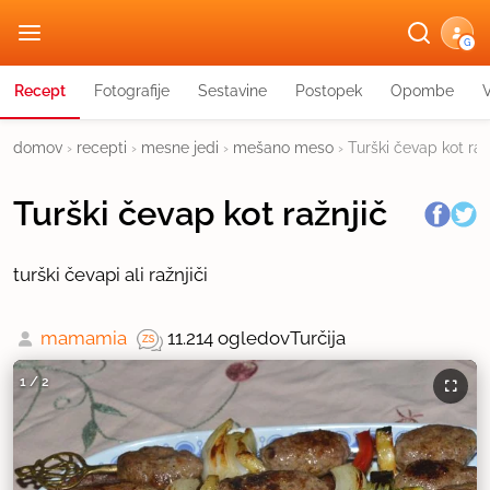
G
Recept
Fotografije
Sestavine
Postopek
Opombe
domov
›
recepti
›
mesne jedi
›
mešano meso
›
Turški čevap kot raž
Turški čevap kot ražnjič
turški čevapi ali ražnjiči
mamamia
11.214 ogledov
Turčija
1
/
2