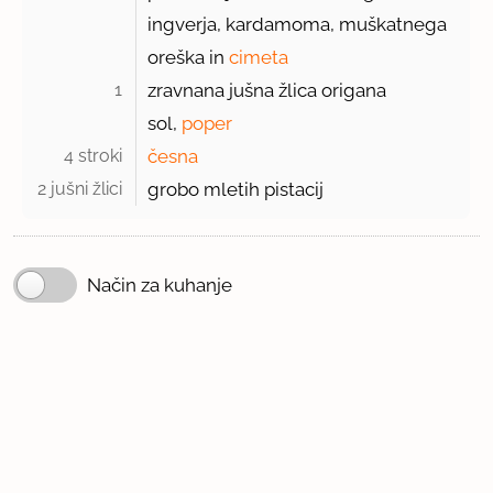
ingverja, kardamoma, muškatnega
oreška in
cimeta
1 
zravnana jušna žlica origana
sol,
poper
4 stroki 
česna
2 jušni žlici 
grobo mletih pistacij
Način za kuhanje