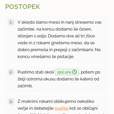
POSTOPEK
V skledo damo meso in nanj stresemo vse
začimbe, na koncu dodamo še česen,
stisnjen s soljo. Dodamo dve ali tri žlice
vode in z rokami gnetemo meso, da se
dobro premeša in prepoji z začimbami. Na
koncu vmešamo še pistacije.
Pustimo stati okoli
pol ure
, potem po
želji oziroma okusu dodamo še katero od
začimb.
Z mokrimi rokami oblikujemo nekoliko
večje in debelejše
svaljke
kot so običajni