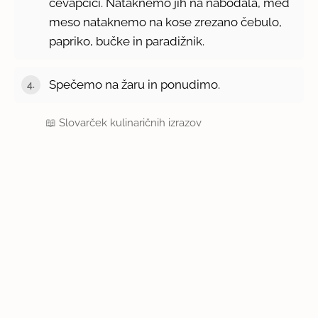
čevapčiči. Nataknemo jih na nabodala, med
meso nataknemo na kose zrezano čebulo,
papriko, bučke in paradižnik.
Spečemo na žaru in ponudimo.
📖
Slovarček kulinaričnih izrazov