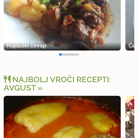
Hajduški čevap
Čev
NAJBOLJ VROČI RECEPTI:
AVGUST