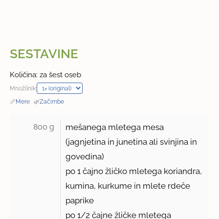
SESTAVINE
Količina: za šest oseb
Množilnik:
📏
Mere
·
🌿
Začimbe
800 g 
mešanega mletega mesa
(jagnjetina in junetina ali svinjina in
govedina)
po
1
čajno žličko mletega koriandra,
kumina, kurkume in mlete rdeče
paprike
po
1/2 čajne žličke
mletega