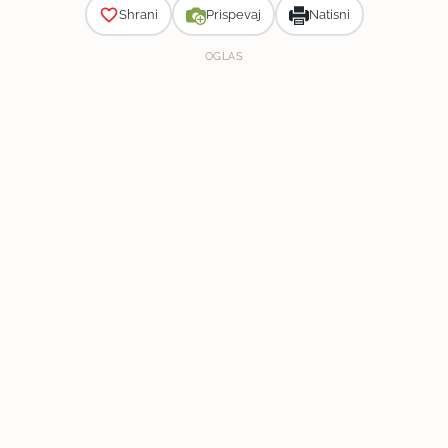
Shrani
Prispevaj
Natisni
OGLAS