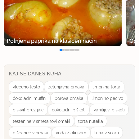
Polnjena paprika na klasičen način
Osv
KAJ SE DANES KUHA
vleceno testo
zelenjavna omaka
limonina torta
ćokoladni muffini
porova omaka
limonino pecivo
biskvit brez jajc
cokoladni piškoti
vanilijevi piskoti
testenine v smetanovi omaki
torta nutella
pišcanec v omaki
voda z okusom
tuna v solati