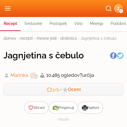
G
Recept
Sestavine
Postopek
Vino
Mnenja
Podobni 
domov
›
recepti
›
mesne jedi
›
drobnica
›
Jagnjetina s čebulo
Jagnjetina s čebulo
Marinka
10.485 ogledov
Turčija
Oceni
3/5
Zahtevnost
Shrani
Prispevaj
Natisni
OGLAS