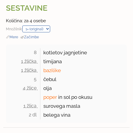
SESTAVINE
Količina: za 4 osebe
Množilnik:
📏
Mere
·
🌿
Začimbe
8 
kotletov jagnjetine
1 žlička 
timijana
1 žlička 
bazilike
5 
čebul
4 žlice 
olja
poper
in sol po okusu
1 žlica 
surovega masla
2 dl 
belega vina