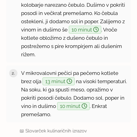
kolobarje narezano čebulo. Dušimo v pokriti
posodi in večkrat premešamo. Ko čebula
ostekleni, ji dodamo sol in poper. Zalijemo z
vinom in dušimo še
10 minut
. Vroče
kotlete obložimo z dušeno čebulo in
postrežemo s pire krompirjem ali dušenim
rižem.
V mikrovalovni pečici pa pečemo kotlete
brez olja
13 minut
na visoki temperaturi.
Na soku, ki ga spusti meso, opražimo v
pokriti posodi čebulo. Dodamo sol, poper in
vino in dušimo
10 minut
. Enkrat
premešamo.
📖
Slovarček kulinaričnih izrazov