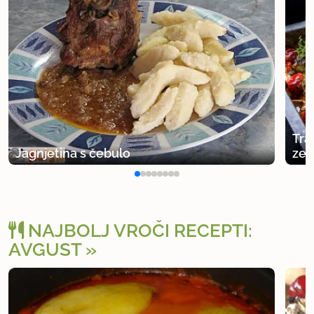
Tra
Jagnjetina s čebulo
zel
NAJBOLJ VROČI RECEPTI:
AVGUST