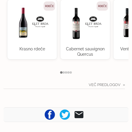
RDEČE
RDEČE
Krasno rdeče
Cabernet sauvignon
Ventu
Quercus
VEČ PREDLOGOV