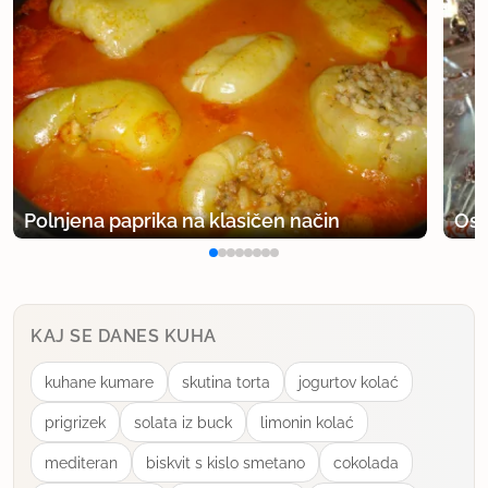
Polnjena paprika na klasičen način
Osv
KAJ SE DANES KUHA
kuhane kumare
skutina torta
jogurtov kolać
prigrizek
solata iz buck
limonin kolać
mediteran
biskvit s kislo smetano
cokolada