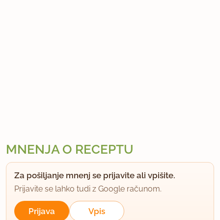
O
m
l
e
t
a
z
a
k
m
MNENJA O RECEPTU
e
t
17.5.2012
2x priporočeno
Za pošiljanje mnenj se prijavite ali vpišite.
a
Prijavite se lahko tudi z Google računom.
j
a
Prijava
Vpis