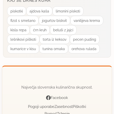
KAJ SE DANES KUHA
i
piskotki
ajdova kaša
limonini piskoti
"
fizol s smetano
jogurtov biskvit
vanilijeva krema
J
kisla repa
ćrn kruh
beluši z jajci
e
s
lešnikovi piškoti
torta iz keksov
pecen puding
e
kumarice v kisu
tunina omaka
orehova rulada
n
s
k
i
"
9.2.2013
1x priporočeno
s
Največja slovenska kulinarična skupnost.
o
Facebook
k
n
Pogoji uporabe
Zasebnost
Piškotki
a
Pomoč
Trženje