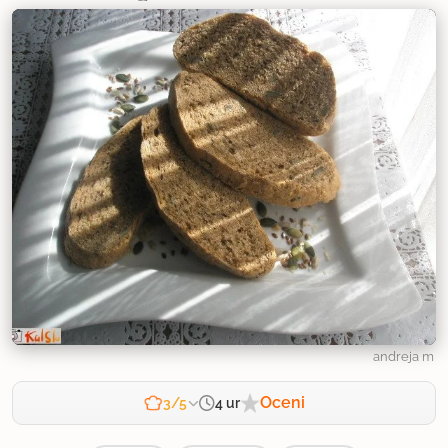
andreja m
Oceni
4 ur
3/5
Zahtevnost