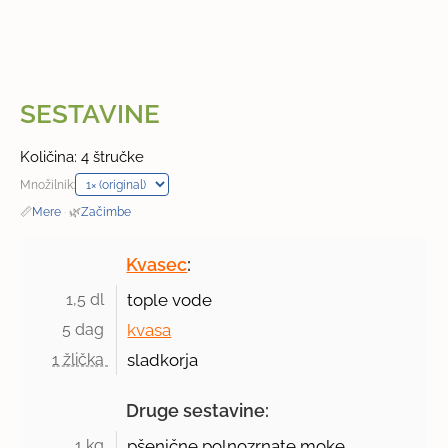
SESTAVINE
Količina: 4 štručke
Množilnik:
📏
Mere
·
🌿
Začimbe
Kvasec
:
1,5 dl 
tople vode
5 dag 
kvasa
1 žlička 
sladkorja
Druge sestavine:
1 kg 
pšenične polnozrnate moke