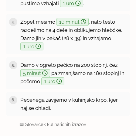
pustimo vzhajati
1 uro
.
Zopet mesimo
10 minut
, nato testo
4.
razdelimo na 4 dele in oblikujemo hlebčke.
Damo jih v pekač (28 x 39) in vzhajamo
1 uro
.
Damo v ogreto pečico na 200 stopinj, čez
5.
5 minut
pa zmanjšamo na 180 stopinj in
pečemo
1 uro
.
Pečenega zavijemo v kuhinjsko krpo, kjer
6.
naj se ohladi.
📖
Slovarček kulinaričnih izrazov