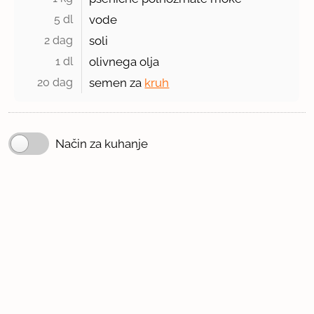
5 dl 
vode
2 dag 
soli
1 dl 
olivnega olja
20 dag 
semen za
kruh
Način za kuhanje