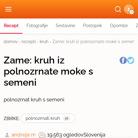
G
Recept
Fotografije
Sestavine
Postopek
Opombe
domov
›
recepti
›
kruh
›
Zame: kruh iz polnozrnate moke s semeni
Zame: kruh iz
polnozrnate moke s
semeni
polnozrnat kruh s semeni
polnozrnati kruh
ZBIRKE:
16
andreja m
19.563 ogledov
Slovenija