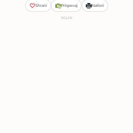
Shrani
Prispevaj
Natisni
OGLAS