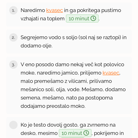
Naredimo
kvasec
in ga pokritega pustimo
1.
vzhajati na toplem
10 minut
.
Segrejemo vodo s soljo (sol naj se raztopi) in
2.
dodamo olje.
V eno posodo damo nekaj več kot polovico
3.
moke, naredimo jamico, prilijemo
kvasec
,
malo premešamo z vilicami, prilivamo
mešanico soli, olja, vode. Mešamo, dodamo
semena, mešamo, nato pa postopoma
dodajamo preostalo moko.
Ko je testo dovolj gosto, ga zvrnemo na
desko, mesimo
10 minut
, pokrijemo in