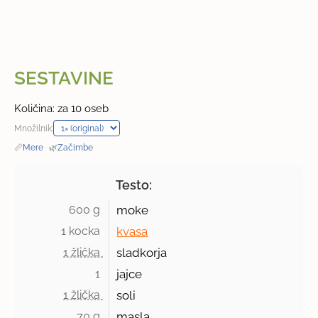
SESTAVINE
Količina: za 10 oseb
Množilnik:
📏
Mere
·
🌿
Začimbe
Testo:
600 g 
moke
1 kocka 
kvasa
1 žlička 
sladkorja
1 
jajce
1 žlička 
soli
70 g 
masla