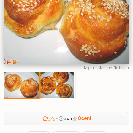
Migla
| slani polžki Migla
Oceni
2 uri
3/5
Zahtevnost