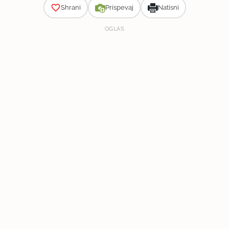
Shrani
Prispevaj
Natisni
OGLAS