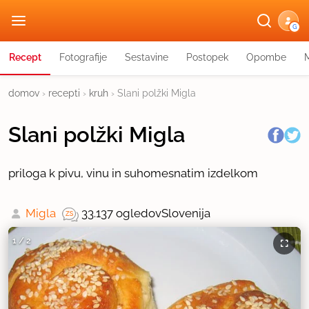
G
Recept
Fotografije
Sestavine
Postopek
Opombe
domov
›
recepti
›
kruh
›
Slani polžki Migla
Slani polžki Migla
priloga k pivu, vinu in suhomesnatim izdelkom
Migla
33.137 ogledov
Slovenija
1
/
2