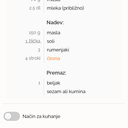
2,5 dl 
mleka (približno)
Nadev:
150 g 
masla
1 žlička 
soli
3 
rumenjaki
4 stroki 
česna
Premaz:
1 
beljak
sezam ali kumina
Način za kuhanje