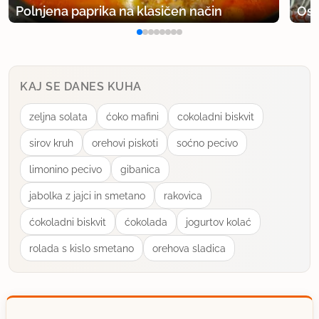
Polnjena paprika na klasičen način
Osv
KAJ SE DANES KUHA
zeljna solata
ćoko mafini
cokoladni biskvit
sirov kruh
orehovi piskoti
soćno pecivo
limonino pecivo
gibanica
jabolka z jajci in smetano
rakovica
ćokoladni biskvit
ćokolada
jogurtov kolać
rolada s kislo smetano
orehova sladica