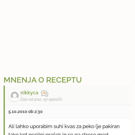
MNENJA O RECEPTU
nikkyca
član od 2010
97 sporočil
5.10.2010 ob 2:30
Ali lahko uporabim suhi kvas za peko (je pakiran
tako kot pecilni prašek in se ga strese med