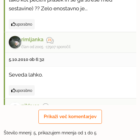
sestavine) ?? Zelo enostavno je...
uporabno
rimljanka
član od 2005
17907 sporočil
5.10.2010 ob 6:32
Seveda lahko.
uporabno
nikkyca
član od 2010
97 sporočil
Prikaži več komentarjev
8.10.2010 ob 18:33
Število mnenj: 5, prikazujem mnenja od 1 do 5