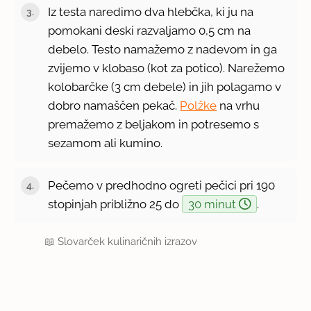
Iz testa naredimo dva hlebčka, ki ju na
pomokani deski razvaljamo 0,5 cm na
debelo. Testo namažemo z nadevom in ga
zvijemo v klobaso (kot za potico). Narežemo
kolobarčke (3 cm debele) in jih polagamo v
dobro namaščen pekač.
Polžke
na vrhu
premažemo z beljakom in potresemo s
sezamom ali kumino.
Pečemo v predhodno ogreti pečici pri 190
stopinjah približno 25 do
30 minut
.
📖
Slovarček kulinaričnih izrazov