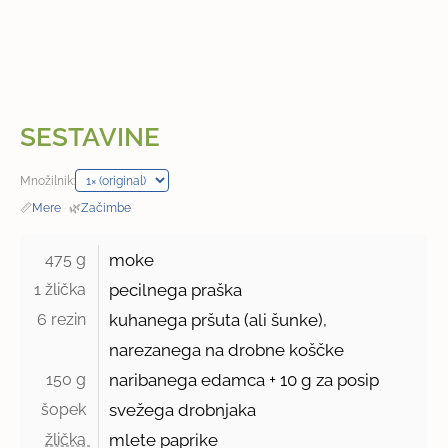
SESTAVINE
Množilnik:
📏
Mere
·
🌿
Začimbe
475 g 
moke
1 žlička 
pecilnega praška
6 rezin 
kuhanega pršuta (ali šunke),
narezanega na drobne koščke
150 g 
naribanega edamca + 10 g za posip
šopek 
svežega drobnjaka
žlička 
mlete paprike