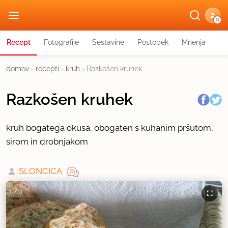
G
Recept
Fotografije
Sestavine
Postopek
Mnenja
domov
›
recepti
›
kruh
›
Razkošen kruhek
Razkošen kruhek
kruh bogatega okusa, obogaten s kuhanim pršutom,
sirom in drobnjakom
SLONCICA
1
/
3