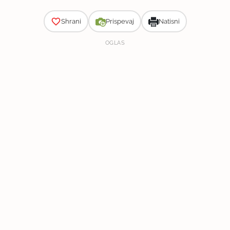
Shrani
Prispevaj
Natisni
OGLAS