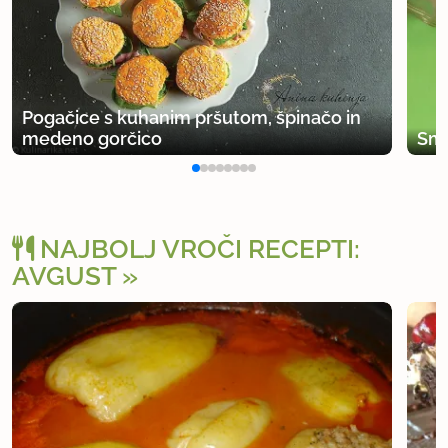
Pogačice s kuhanim pršutom, špinačo in
medeno gorčico
Smr
NAJBOLJ VROČI RECEPTI:
AVGUST