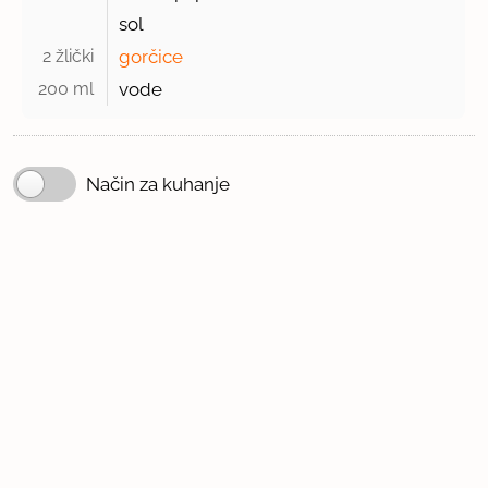
sol
2 žlički 
gorčice
200 ml 
vode
Način za kuhanje