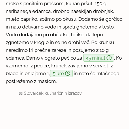
moko s pecilnim praškom, kuhan pršut, 150 g
naribanega edamca, drobno nasekljan drobnjak,
mleto papriko, solimo po okusu. Dodamo še gorčico
in nato dolivamo vodo in sproti gnetemo v testo.
Vodo dodajamo po občutku, toliko, da lepo
zgnetemo v kroglo in se ne drobi več. Po kruhku
naredimo tri prečne zareze in posujemo z 10 g
edamca. Damo v ogreto pečico za
45 minut
. Ko
vzamemo iz pečice, kruhek zavijemo v serviet iz
blaga in ohlajamo 1,
5 ure
in nato še mlačnega
postrežemo z maslom.
📖
Slovarček kulinaričnih izrazov