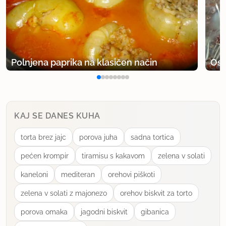
Polnjena paprika na klasičen način
Osv
KAJ SE DANES KUHA
torta brez jajc
porova juha
sadna tortica
pećen krompir
tiramisu s kakavom
zelena v solati
kaneloni
mediteran
orehovi piškoti
zelena v solati z majonezo
orehov biskvit za torto
porova omaka
jagodni biskvit
gibanica