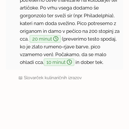
potresemo olive (narezane na kolobarje) ter
artičoke. Po vrhu vsega dodamo še
gorgonzolo ter sveži sir (npr. Philadelphia),
kateri nam doda svežino. Pico potresemo z
origanom in damo v pečico na 200 stopinj za
cca.
20 minut
(preverimo testo spodaj,
ko je zlato rumeno-rjave barve, pico
vzamemo ven). Počakamo, da se malo
ohladi cca.
10 minut
in dober tek.
📖
Slovarček kulinaričnih izrazov