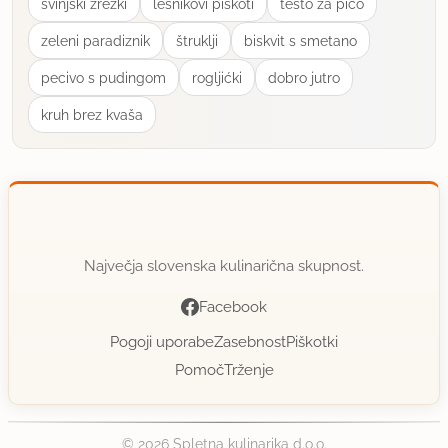
svinjski zrezki
lešnikovi piškoti
tešto za pico
zeleni paradiznik
štruklji
biskvit s smetano
pecivo s pudingom
rogljićki
dobro jutro
kruh brez kvaša
Največja slovenska kulinarična skupnost.
Facebook
Pogoji uporabe
Zasebnost
Piškotki
Pomoč
Trženje
© 2026 Spletna kulinarika d.o.o.