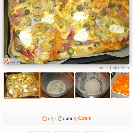
pooA
| njammm
Oceni
1 ura
1/5
Zahtevnost