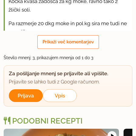
Kocka kvasa zadošča za kg moke, ravno tako 2
žlički soli.
Pa razmerje 20 dkg moke in pol kg sira me tudi ne
prepriča.
Prikaži več komentarjev
Bom pa poskusila tole omakco, zveni slastno.
Število mnenj: 3, prikazujem mnenja od 1 do 3
uporabno
Za pošiljanje mnenj se prijavite ali vpišite.
naor
Prijavite se lahko tudi z Google računom.
član od 2010
7767 sporočil
6.1.2014 ob 19:42
Prijava
Vpis
Omakca je super, jo delam podobno, le lorbarja ne
dam, pozimi pa zlijem kar mutti kašo, saj me zimski
PODOBNI RECEPTI
paradižniki ne prepričajo.Tudi malo popra dodam
in ščep timijana.