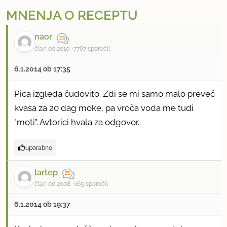
MNENJA O RECEPTU
naor
član od 2010
7767 sporočil
6.1.2014 ob 17:35
Pica izgleda čudovito. Zdi se mi samo malo preveč
kvasa za 20 dag moke, pa vroča voda me tudi
"moti". Avtorici hvala za odgovor.
uporabno
lartep
član od 2008
165 sporočil
6.1.2014 ob 19:37