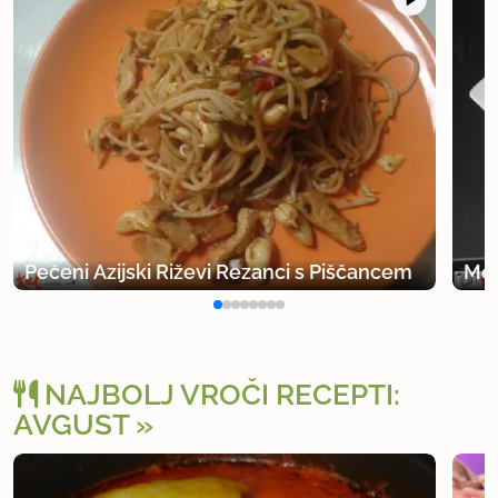
uporabno
Pečeni Azijski Riževi Rezanci s Piščancem
Mel
NAJBOLJ VROČI RECEPTI:
AVGUST