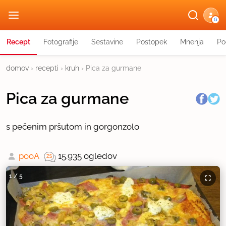
G
Recept
Fotografije
Sestavine
Postopek
Mnenja
Po
domov
›
recepti
›
kruh
›
Pica za gurmane
Pica za gurmane
s pečenim pršutom in gorgonzolo
pooA
15.935 ogledov
1
/
5