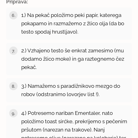
Priprava:
1.) Na pekač položimo peki papir, katerega
pokapamo in razmažemo z žlico olja (da bo
testo spodaj hrustljavo).
2.) Vzhajeno testo še enkrat zamesimo (mu
dodamo žlico moke) in ga raztegnemo čez
pekač.
3.) Namažemo s paradižnikovo mezgo do
robov (odstranimo lovorjev list !).
4.) Potresemo nariban Ementaler, nato
položimo toast sirćke, prekrijemo s pečenim
pršutom (narezan na trakove). Nanj