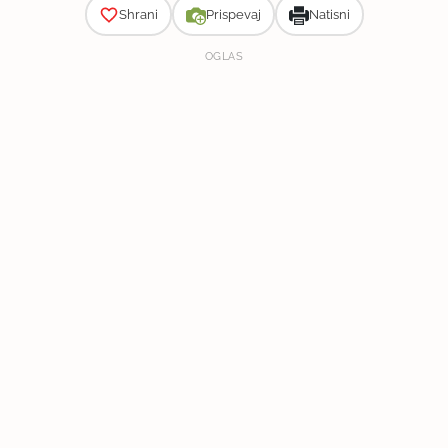
Shrani
Prispevaj
Natisni
OGLAS