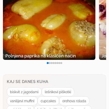
Polnjena paprika na klasičen način
Jog
KAJ SE DANES KUHA
biskvit z jagodami
lešnikovi piškotki
vanilijevi muffini
cupcakes
orehova rolada