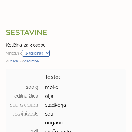
SESTAVINE
Količina: za 3 osebe
Množilnik:
📏
Mere
·
🌿
Začimbe
Testo:
200 g 
moke
jedilna žlica 
olja
1 čajna žlička 
sladkorja
2 čajni žlički 
soli
origano
2 dl 
vroče vode