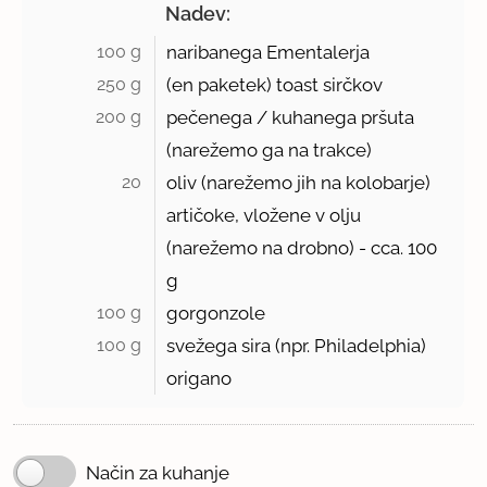
Nadev:
100 g 
naribanega Ementalerja
250 g 
(en paketek) toast sirčkov
200 g 
pečenega / kuhanega pršuta
(narežemo ga na trakce)
20 
oliv (narežemo jih na kolobarje)
artičoke, vložene v olju
(narežemo na drobno) - cca.
100
g
100 g 
gorgonzole
100 g 
svežega sira (npr. Philadelphia)
origano
Način za kuhanje