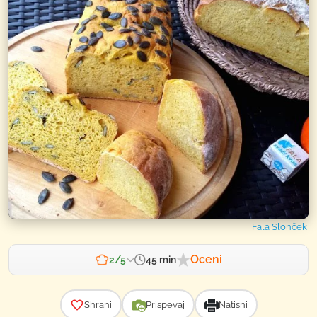
Fala Slonček
Oceni
45 min
2/5
Zahtevnost
Shrani
Prispevaj
Natisni