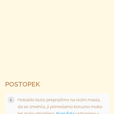
POSTOPEK
Hokaido bučo prepražimo na rezini masla,
da se zmehča, ji primešamo koruzno moko
ter malo ohladimo.
Kvas Fala
raztopimo v