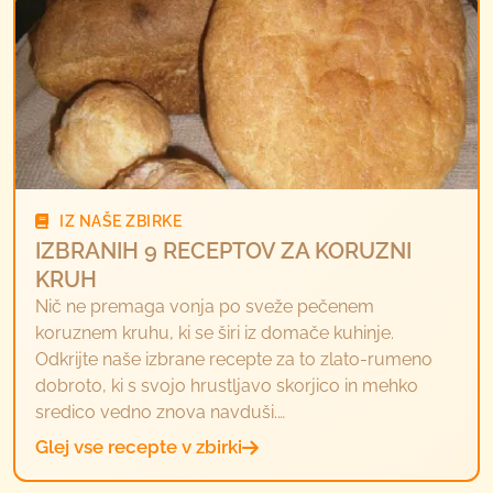
IZ NAŠE ZBIRKE
IZBRANIH 9 RECEPTOV ZA KORUZNI
KRUH
Nič ne premaga vonja po sveže pečenem
koruznem kruhu, ki se širi iz domače kuhinje.
Odkrijte naše izbrane recepte za to zlato-rumeno
dobroto, ki s svojo hrustljavo skorjico in mehko
sredico vedno znova navduši.…
Glej vse recepte v zbirki