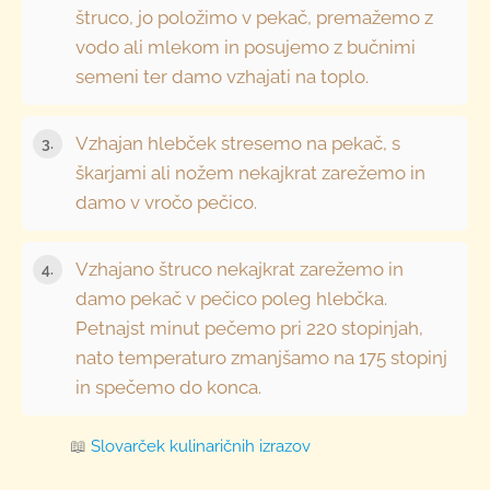
štruco, jo položimo v pekač, premažemo z
vodo ali mlekom in posujemo z bučnimi
semeni ter damo vzhajati na toplo.
Vzhajan hlebček stresemo na pekač, s
škarjami ali nožem nekajkrat zarežemo in
damo v vročo pečico.
Vzhajano štruco nekajkrat zarežemo in
damo pekač v pečico poleg hlebčka.
Petnajst minut pečemo pri 220 stopinjah,
nato temperaturo zmanjšamo na 175 stopinj
in spečemo do konca.
📖
Slovarček kulinaričnih izrazov