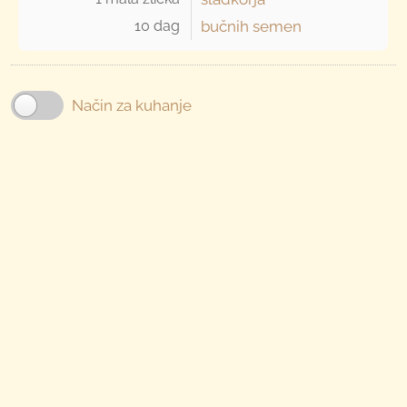
10 dag 
bučnih semen
Način za kuhanje