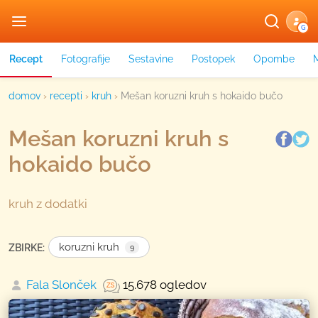
G
Recept
Fotografije
Sestavine
Postopek
Opombe
domov
›
recepti
›
kruh
›
Mešan koruzni kruh s hokaido bučo
Mešan koruzni kruh s
hokaido bučo
kruh z dodatki
koruzni kruh
ZBIRKE:
9
Fala Slonček
15.678 ogledov