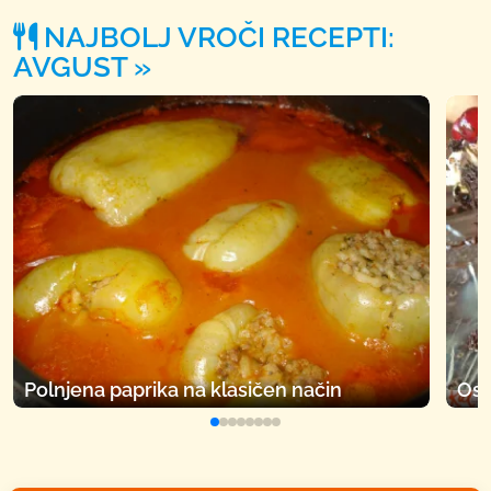
NAJBOLJ VROČI RECEPTI:
AVGUST
Polnjena paprika na klasičen način
Osv