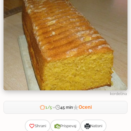
kordelina
Oceni
45 min
1/5
Zahtevnost
Shrani
Prispevaj
Natisni