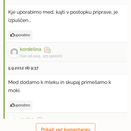
Kje uporabimo med, kajti v postopku priprave, je
izpuščen...
uporabno
kordelina
član od 2005
223 sporočil
5.9.2012 ob 9:37
Med dodamo k mleku in skupaj primešamo k
moki.
uporabno
regina
član od 2007
725 sporočil
Prikaži več komentarjev