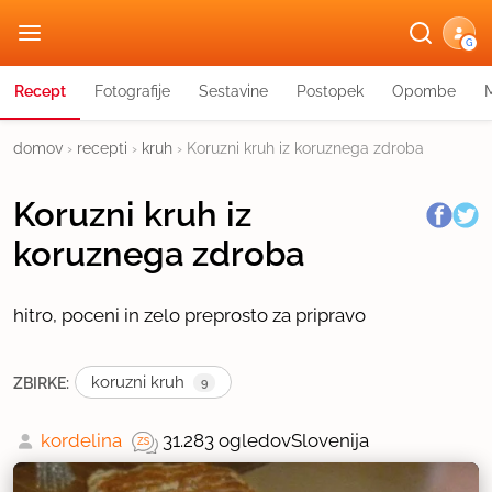
G
Recept
Fotografije
Sestavine
Postopek
Opombe
domov
›
recepti
›
kruh
›
Koruzni kruh iz koruznega zdroba
Koruzni kruh iz
koruznega zdroba
hitro, poceni in zelo preprosto za pripravo
koruzni kruh
ZBIRKE:
9
kordelina
31.283 ogledov
Slovenija