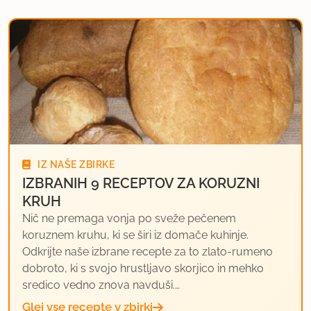
IZ NAŠE ZBIRKE
IZBRANIH 9 RECEPTOV ZA KORUZNI
KRUH
Nič ne premaga vonja po sveže pečenem
koruznem kruhu, ki se širi iz domače kuhinje.
Odkrijte naše izbrane recepte za to zlato-rumeno
dobroto, ki s svojo hrustljavo skorjico in mehko
sredico vedno znova navduši.…
Glej vse recepte v zbirki