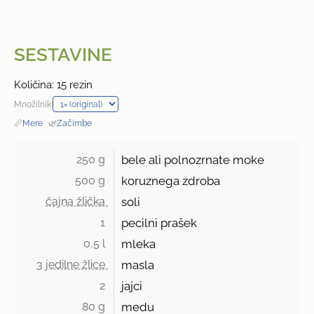
SESTAVINE
Količina: 15 rezin
Množilnik:
📏
Mere
·
🌿
Začimbe
250 g 
bele ali polnozrnate moke
500 g 
koruznega zdroba
čajna žlička 
soli
1 
pecilni prašek
0,5 l 
mleka
3 jedilne žlice 
masla
2 
jajci
80 g 
medu