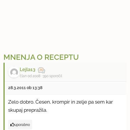
o
v
e
d
i
n
a
MNENJA O RECEPTU
i
z
Lejla13
j
član od 2008
390 sporočil
u
28.3.2011
1x priporočeno
28.3.2011 ob 13:38
h
e
Zelo dobro. Česen, krompir in zelje pa sem kar
m
skupaj prepražila.
e
s
uporabno