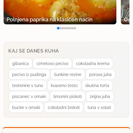
Polnjena paprika na klasičen način
Osv
KAJ SE DANES KUHA
gibanica
cimetovo pecivo
cokoladna krema
pecivo iz pudinga
šunkine rezine
porova juha
testenine s tuno
kvaseno testo
skutina torta
piscanec v omaki
limonini piskoti
zeljna juha
bucke v omaki
cokoladni biskvit
tuna v solati