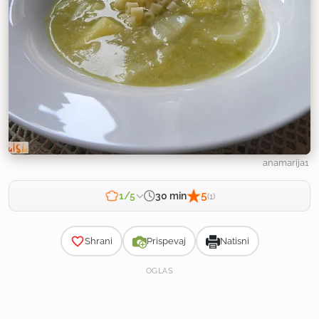
anamarija1
5
30 min
1/5
(1)
Zahtevnost
Shrani
Prispevaj
Natisni
OGLAS