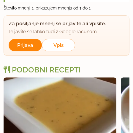
n
Število mnenj: 1, prikazujem mnenja od 1 do 1
e
j
Za pošiljanje mnenj se prijavite ali vpišite.
e
Prijavite se lahko tudi z Google računom.
d
i
Prijava
Vpis
P
r
PODOBNI RECEPTI
a
v
l
j
i
č
n
e