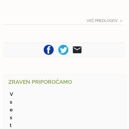
VEČ PREDLOGOV
ZRAVEN PRIPOROČAMO
V
s
e
s
t