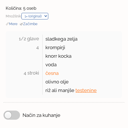
Količina: 5 oseb
Množilnik:
📏
Mere
·
🌿
Začimbe
1/2 glave 
sladkega zelja
4 
krompirji
knorr kocka
voda
4 stroki 
česna
olivno olje
riž ali manjše
testenine
Način za kuhanje