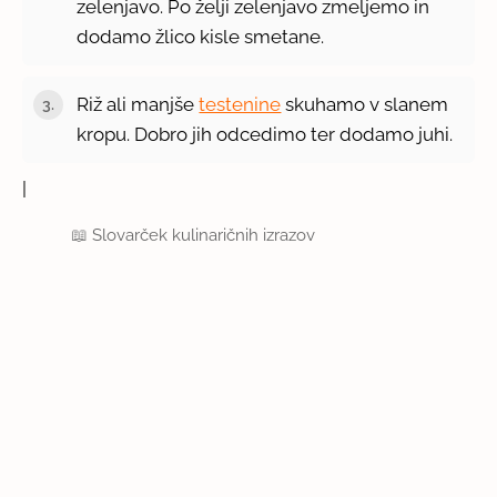
zelenjavo. Po želji zelenjavo zmeljemo in
dodamo žlico kisle smetane.
Riž ali manjše
testenine
skuhamo v slanem
kropu. Dobro jih odcedimo ter dodamo juhi.
|
📖
Slovarček kulinaričnih izrazov