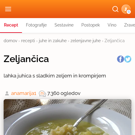
G
Recept
Fotografije
Sestavine
Postopek
Vino
Zrav
domov
›
recepti
›
juhe in zakuhe
›
zelenjavne juhe
›
Zeljančica
Zeljančica
lahka juhica s sladkim zeljem in krompirjem
anamarija1
7.360 ogledov