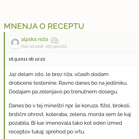
MNENJA O RECEPTU
alpska roža
član od 2008
260 sporočil
16.9.2011 ob 12:22
Jaz delam isto, le brez riža, včasih dodam
drobcene testenine. Ravno danes bo na jedilniku.
Dodajam pa zelenjavo po trenutnem dosegu.
Danes bo v tej mineštri npr. še koruza, fižol, brokoli,
brstični ohrovt, koleraba, zelena, morda sem še kaj
pozabila. Bi kar imenovala tako kot eden izmed
receptov tukaj: sprehod po vrtu.