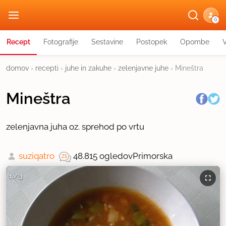
G
Recept
Fotografije
Sestavine
Postopek
Opombe
domov
›
recepti
›
juhe in zakuhe
›
zelenjavne juhe
›
Mineštra
Mineštra
zelenjavna juha oz. sprehod po vrtu
suziqatro
48.815 ogledov
Primorska
1
/
3