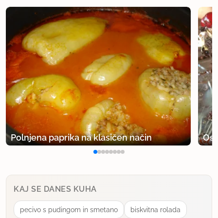
Polnjena paprika na klasičen način
Osv
KAJ SE DANES KUHA
pecivo s pudingom in smetano
biskvitna rolada