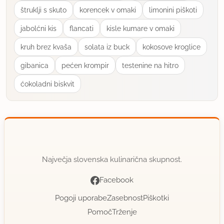
štruklji s skuto
korencek v omaki
limonini piškoti
jabolćni kis
flancati
kisle kumare v omaki
kruh brez kvaša
solata iz buck
kokosove kroglice
gibanica
pećen krompir
testenine na hitro
ćokoladni biskvit
Največja slovenska kulinarična skupnost.
Facebook
Pogoji uporabe
Zasebnost
Piškotki
Pomoč
Trženje