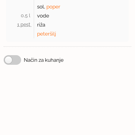
sol,
poper
0,5 l 
vode
1 pest 
riža
peteršilj
Način za kuhanje