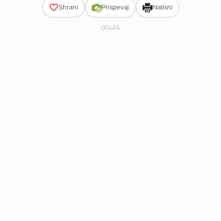
Shrani
Prispevaj
Natisni
OGLAS