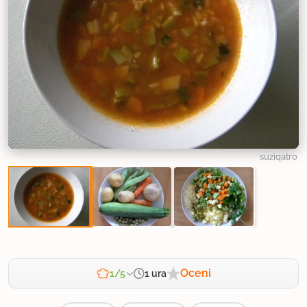
suziqatro
Oceni
1 ura
1/5
Zahtevnost