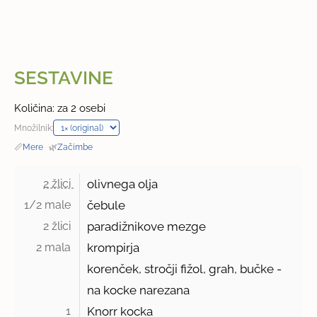
SESTAVINE
Količina: za 2 osebi
Množilnik:
📏
Mere
·
🌿
Začimbe
2 žlici 
olivnega olja
1/2 male 
čebule
2 žlici 
paradižnikove mezge
2 mala 
krompirja
korenček, stročji fižol, grah, bučke -
na kocke narezana
1 
Knorr kocka