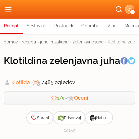
G
Recept
Sestavine
Postopek
Opombe
Vino
Mnenja
domov
›
recepti
›
juhe in zakuhe
›
zelenjavne juhe
›
Klotildina zele
Klotildina zelenjavna juha
klotilda
7.485 ogledov
Oceni
1/5
Zahtevnost
Shrani
Prispevaj
Natisni
OGLAS