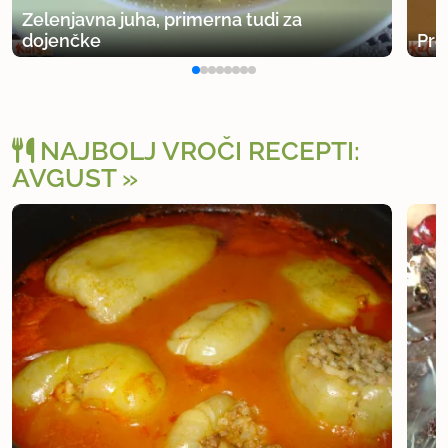
Zelenjavna juha, primerna tudi za
dojenčke
Pre
NAJBOLJ VROČI RECEPTI:
AVGUST