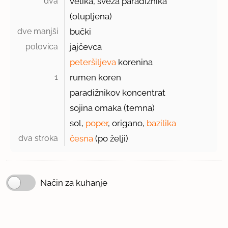
dva 
velika, sveža paradižnika
(olupljena)
dve manjši 
bučki
polovica 
jajčevca
peteršiljeva
korenina
1 
rumen koren
paradižnikov koncentrat
sojina omaka (temna)
sol,
poper
, origano,
bazilika
dva stroka 
česna
(po želji)
Način za kuhanje