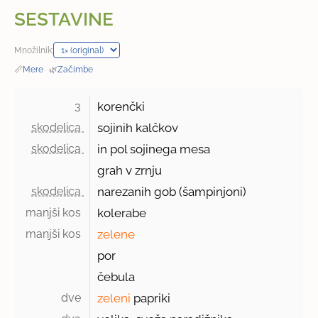
SESTAVINE
Množilnik:
📏
Mere
·
🌿
Začimbe
3 
korenčki
skodelica 
sojinih kalčkov
skodelica 
in pol sojinega mesa
grah v zrnju
skodelica 
narezanih gob (šampinjoni)
manjši kos 
kolerabe
manjši kos 
zelene
por
čebula
dve 
zeleni
papriki