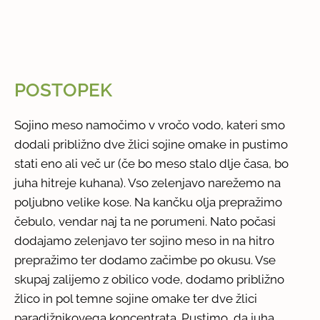
POSTOPEK
Sojino meso namočimo v vročo vodo, kateri smo
dodali približno dve žlici sojine omake in pustimo
stati eno ali več ur (če bo meso stalo dlje časa, bo
juha hitreje kuhana). Vso zelenjavo narežemo na
poljubno velike kose. Na kančku olja prepražimo
čebulo, vendar naj ta ne porumeni. Nato počasi
dodajamo zelenjavo ter sojino meso in na hitro
prepražimo ter dodamo začimbe po okusu. Vse
skupaj zalijemo z obilico vode, dodamo približno
žlico in pol temne sojine omake ter dve žlici
paradižnikovega koncentrata. Pustimo, da juha