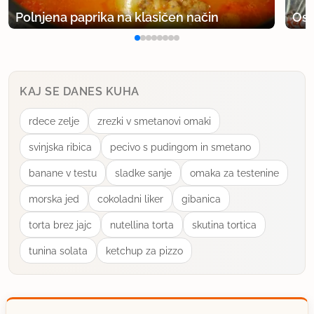
Polnjena paprika na klasičen način
Osv
KAJ SE DANES KUHA
rdece zelje
zrezki v smetanovi omaki
svinjska ribica
pecivo s pudingom in smetano
banane v testu
sladke sanje
omaka za testenine
morska jed
cokoladni liker
gibanica
torta brez jajc
nutellina torta
skutina tortica
tunina solata
ketchup za pizzo