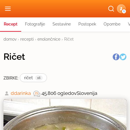
G
Recept
Fotografije
Sestavine
Postopek
Opombe
domov
›
recepti
›
enolončnice
›
Ričet
Ričet
ričet
ZBIRKE:
16
ddarinka
45.806 ogledov
Slovenija