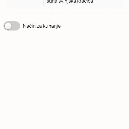
suha svinjska kračica
Način za kuhanje