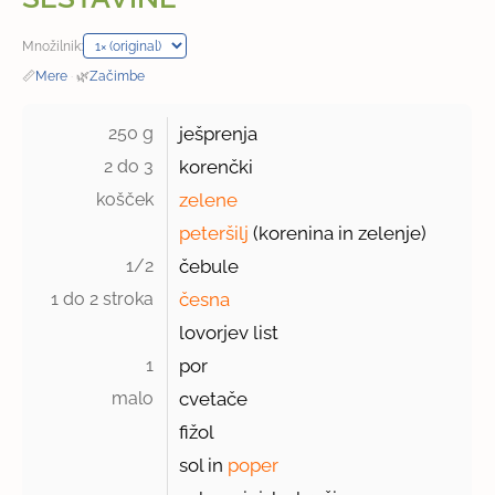
Množilnik:
📏
Mere
·
🌿
Začimbe
250 g 
ješprenja
2 do 3 
korenčki
košček 
zelene
peteršilj
(korenina in zelenje)
1/2 
čebule
1 do 2 stroka 
česna
lovorjev list
1 
por
malo 
cvetače
fižol
sol in
poper