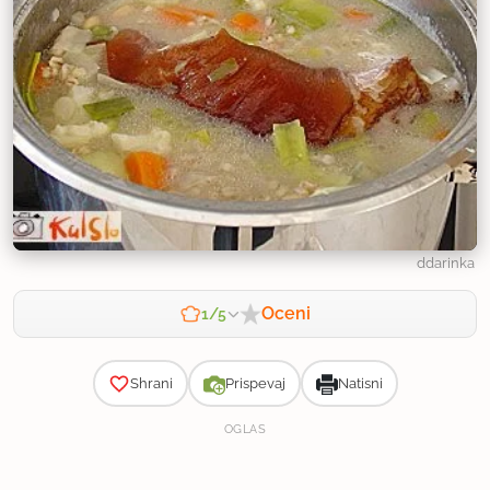
ddarinka
Oceni
1/5
Zahtevnost
Shrani
Prispevaj
Natisni
OGLAS