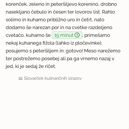
korenček, zeleno in peteršiljevo korenino, drobno
nasekljano čebulo in česen ter lovorov list. Rahlo
solimo in kuhamo približno uro in četrt, nato
dodamo še narezan por in na cvetke razdeljeno
cvetačo, kuhamo še
15 minut
, primešamo
nekaj kuhanega fižola (lahko iz pločevinke),
posujemo s peteršiljem in: gotovo! Meso narežemo
ter postrežemo posebej ali pa ga vrnemo nazaj v
jed, ki je sedaj že ričet.
📖
Slovarček kulinaričnih izrazov