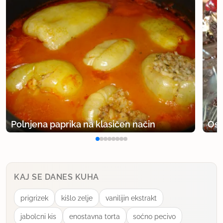
Polnjena paprika na klasičen način
Osv
KAJ SE DANES KUHA
prigrizek
kišlo zelje
vanilijin ekstrakt
jabolcni kis
enostavna torta
soćno pecivo