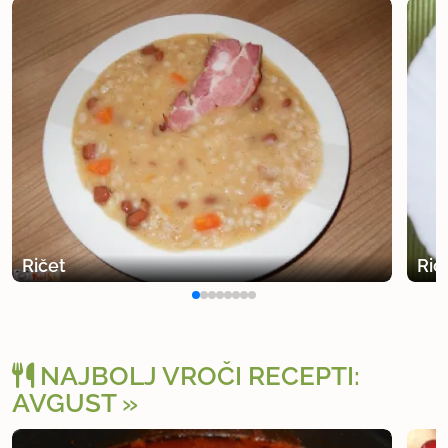
Ričet
Rič
NAJBOLJ VROČI RECEPTI:
AVGUST