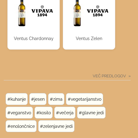
Ventus Chardonnay
Ventus Zelen
VEČ PREDLOGOV
#kuhanje
#jesen
#zima
#vegetarijanstvo
#veganstvo
#kosilo
#večerja
#glavne jedi
#enolončnice
#zelenjavne jedi