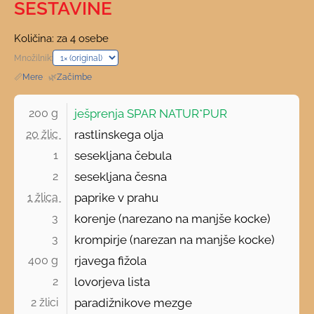
SESTAVINE
Količina: za 4 osebe
Množilnik:
📏
Mere
·
🌿
Začimbe
200 g 
ješprenja SPAR NATUR*PUR
20 žlic 
rastlinskega olja
1 
sesekljana čebula
2 
sesekljana česna
1 žlica 
paprike v prahu
3 
korenje (narezano na manjše kocke)
3 
krompirje (narezan na manjše kocke)
400 g 
rjavega fižola
2 
lovorjeva lista
2 žlici 
paradižnikove mezge