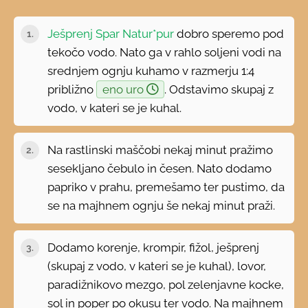
Ješprenj Spar Natur*pur
dobro speremo pod
tekočo vodo. Nato ga v rahlo soljeni vodi na
srednjem ognju kuhamo v razmerju 1:4
približno
eno uro
. Odstavimo skupaj z
vodo, v kateri se je kuhal.
Na rastlinski maščobi nekaj minut pražimo
sesekljano čebulo in česen. Nato dodamo
papriko v prahu, premešamo ter pustimo, da
se na majhnem ognju še nekaj minut praži.
Dodamo korenje, krompir, fižol, ješprenj
(skupaj z vodo, v kateri se je kuhal), lovor,
paradižnikovo mezgo, pol zelenjavne kocke,
sol in poper po okusu ter vodo. Na majhnem