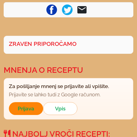
ZRAVEN PRIPOROČAMO
MNENJA O RECEPTU
Za pošiljanje mnenj se prijavite ali vpišite.
Prijavite se lahko tudi z Google računom.
Prijava
Vpis
NAJBOLJ VROČI RECEPTI: