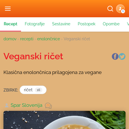
G
Recept
Fotografije
Sestavine
Postopek
Opombe
domov
›
recepti
›
enolončnice
›
Veganski ričet
Veganski ričet
Klasična enolončnica prilagojena za vegane
ričet
ZBIRKE:
16
Spar Slovenija