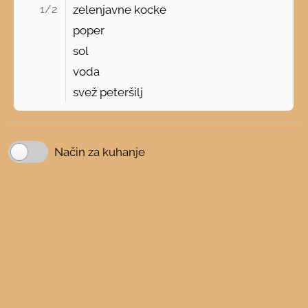
1/2 
zelenjavne kocke
poper
sol
voda
svež peteršilj
Način za kuhanje