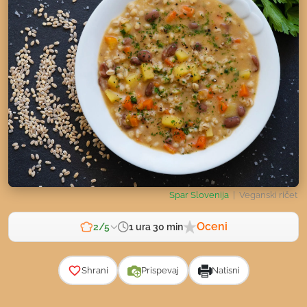
Spar Slovenija
| Veganski ričet
Oceni
1 ura 30 min
2/5
Zahtevnost
Shrani
Prispevaj
Natisni