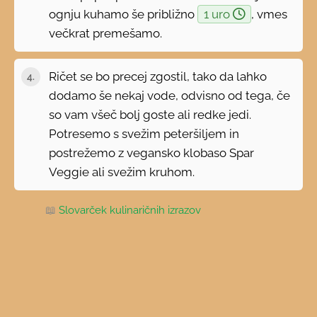
ognju kuhamo še približno
1 uro
, vmes
večkrat premešamo.
Ričet se bo precej zgostil, tako da lahko
dodamo še nekaj vode, odvisno od tega, če
so vam všeč bolj goste ali redke jedi.
Potresemo s svežim peteršiljem in
postrežemo z vegansko klobaso Spar
Veggie ali svežim kruhom.
📖
Slovarček kulinaričnih izrazov