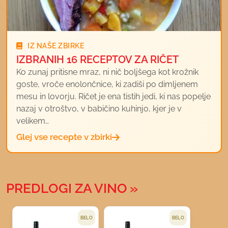
IZ NAŠE ZBIRKE
IZBRANIH 16 RECEPTOV ZA RIČET
Ko zunaj pritisne mraz, ni nič boljšega kot krožnik
goste, vroče enolončnice, ki zadiši po dimljenem
mesu in lovorju. Ričet je ena tistih jedi, ki nas popelje
nazaj v otroštvo, v babičino kuhinjo, kjer je v
velikem…
Glej vse recepte v zbirki
PREDLOGI ZA VINO
BELO
BELO