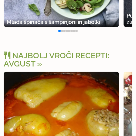
Pur
Mlada špinača s šampinjoni in jabolki
zlo
NAJBOLJ VROČI RECEPTI:
AVGUST