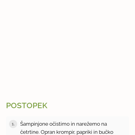
POSTOPEK
Šampinjone očistimo in narežemo na
1.
četrtine. Opran krompir, papriki in bučko