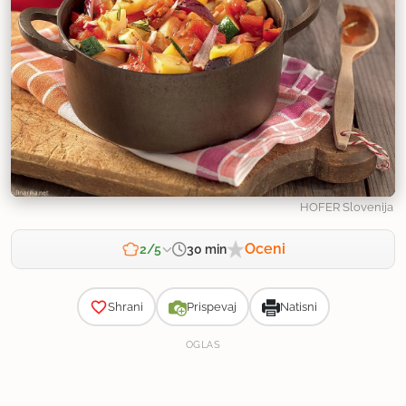
HOFER Slovenija
Oceni
30 min
2/5
Zahtevnost
Shrani
Prispevaj
Natisni
OGLAS