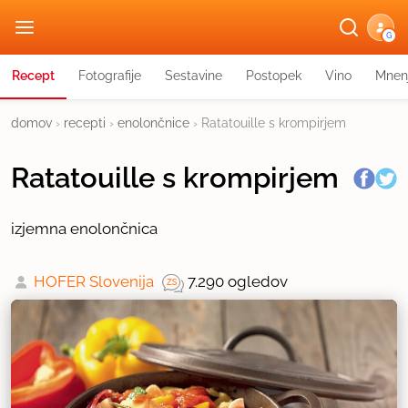
G
Recept
Fotografije
Sestavine
Postopek
Vino
Mnen
domov
›
recepti
›
enolončnice
›
Ratatouille s krompirjem
Ratatouille s krompirjem
izjemna enolončnica
HOFER Slovenija
7.290 ogledov