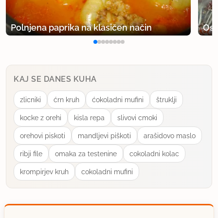
Polnjena paprika na klasičen način
Osv
KAJ SE DANES KUHA
zlicniki
ćrn kruh
ćokoladni mufini
štruklji
kocke z orehi
kisla repa
slivovi cmoki
orehovi piskoti
mandljevi piškoti
arašidovo maslo
ribji file
omaka za testenine
cokoladni kolac
krompirjev kruh
cokoladni mufini