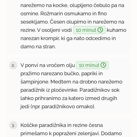
narežemo na kocke, olupljeno čebulo pa na
osmine. Rožmarin osmukamo in fino
sesekljamo. Česen olupimo in narežemo na
rezine. V osoljeni vodi
10 minut
kuhamo
narezan krompir, ki ga nato odcedimo in
damo na stran.
V ponvi na vročem olju
10 minut
2.
pražimo narezano bučko, papriki in
šampinjone. Medtem na drobno narežemo
paradižnik iz pločevinke. Paradižnikov sok
lahko prihranimo za katero izmed drugih
jedi (npr. paradižnikovo omako).
Koščke paradižnika in rezine česna
3.
primešamo k popraženi zelenjavi. Dodamo