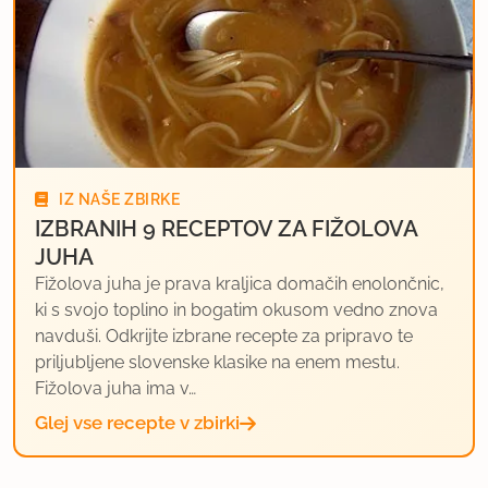
IZ NAŠE ZBIRKE
IZBRANIH 9 RECEPTOV ZA FIŽOLOVA
JUHA
Fižolova juha je prava kraljica domačih enolončnic,
ki s svojo toplino in bogatim okusom vedno znova
navduši. Odkrijte izbrane recepte za pripravo te
priljubljene slovenske klasike na enem mestu.
Fižolova juha ima v…
Glej vse recepte v zbirki