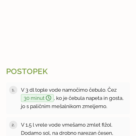
POSTOPEK
V 3 dl tople vode namočimo čebulo. Čez
30 minut
, ko je čebula napeta in gosta,
jo s paličnim mešalnikom zmeljemo.
V 1,5 l vrele vode vmešamo zmlet fižol.
Dodamo sol, na drobno narezan česen,