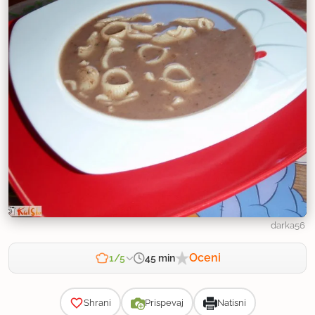
darka56
Oceni
45 min
1/5
Zahtevnost
Shrani
Prispevaj
Natisni