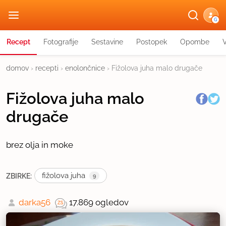
G
Recept
Fotografije
Sestavine
Postopek
Opombe
domov
›
recepti
›
enolončnice
›
Fižolova juha malo drugače
Fižolova juha malo
drugače
brez olja in moke
fižolova juha
ZBIRKE:
9
darka56
17.869 ogledov