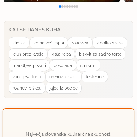
posušeno šalotko. je zeloooo poceni in se je malo
uporabi ker ima močno aromo. če delaš kaj na
hitro ali pa si ravno opral lase in nočeš da je celo
stanovanje po čebuli, je super izbira!
KAJ SE DANES KUHA
uporabno
zlicniki
ko ne veš kaj bi
rakovica
jabolko v vinu
kruh brez kvaša
kisla repa
biskvit za sadno torto
nola
član od 2006
3112 sporočil
mandljevi piškoti
cokolada
crn kruh
9.3.2012 ob 11:02
vanilijeva torta
orehovi piskoti
testenine
rozinovi piškoti
jajca iz pecice
In kaj je drugače?
Saj menda paštefažolov običajno ne delate z
moko? Čebulo pa v vaši priljubljeni trgovini
verjetno popražjo na kakšni vesoljski maščobi, a
ne?
Največja slovenska kulinarična skupnost.