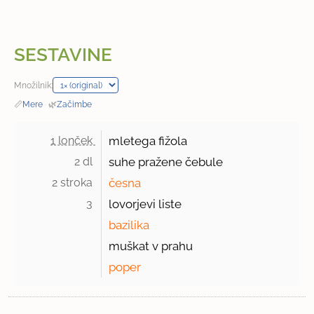
SESTAVINE
Množilnik:
📏
Mere
·
🌿
Začimbe
1 lonček 
mletega fižola
2 dl 
suhe pražene čebule
2 stroka 
česna
3 
lovorjevi liste
bazilika
muškat v prahu
poper