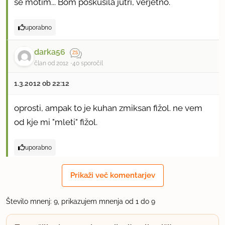
se motim... Bom poskusila jutri, verjetno.
uporabno
darka56
član od 2012
40 sporočil
1.3.2012 ob 22:12
oprosti, ampak to je kuhan zmiksan fižol. ne vem
od kje mi "mleti" fižol.
uporabno
Maxi25
Prikaži več komentarjev
član od 2011
195 sporočil
Število mnenj: 9, prikazujem mnenja od 1 do 9
2.3.2012 ob 10:13