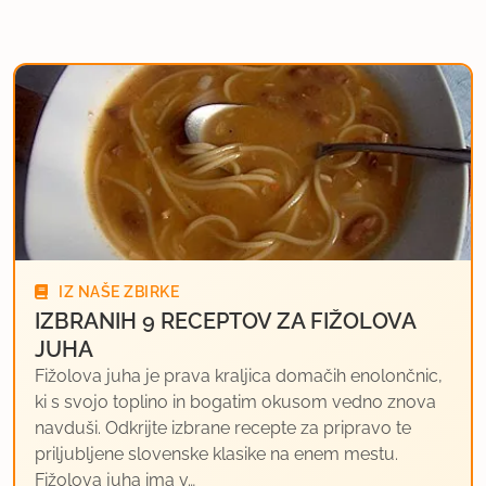
IZ NAŠE ZBIRKE
IZBRANIH 9 RECEPTOV ZA FIŽOLOVA
JUHA
Fižolova juha je prava kraljica domačih enolončnic,
ki s svojo toplino in bogatim okusom vedno znova
navduši. Odkrijte izbrane recepte za pripravo te
priljubljene slovenske klasike na enem mestu.
Fižolova juha ima v…