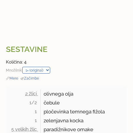
SESTAVINE
Količina: 4
Množilnik:
📏
Mere
·
🌿
Začimbe
2 žlici 
olivnega olja
1/2 
čebule
1 
pločevinka temnega fižola
1 
zelenjavna kocka
5 velikih žlic 
paradižnikove omake