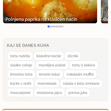
Polnjena paprika na klasičen način
Osv
KAJ SE DANES KUHA
torta nutella
biskvitne kocke
zlicniki
sladke cešnje
mandljevi piskoti
torta iz keksov
limonina torta
limonin kolać
ćokoladni muffini
kocke z orehi
marmelada
rolada s kislo smetano
mascarpone
enostavna jajca
porova juha