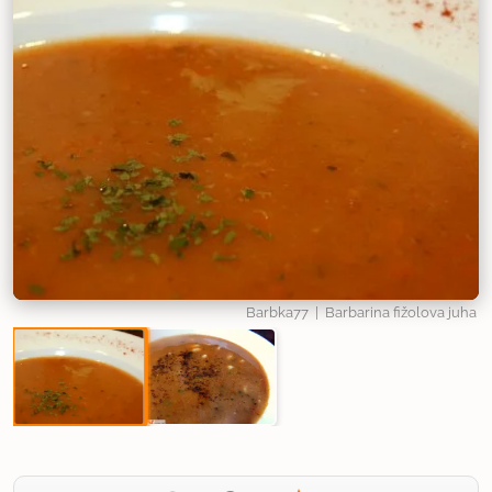
Barbka77
| Barbarina fižolova juha