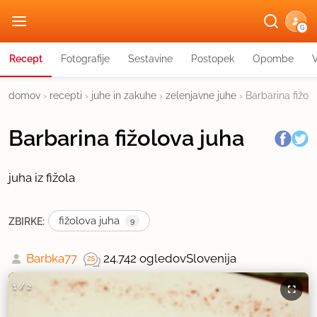
G
Recept
Fotografije
Sestavine
Postopek
Opombe
domov
›
recepti
›
juhe in zakuhe
›
zelenjavne juhe
›
Barbarina fižol
Barbarina fižolova juha
juha iz fižola
fižolova juha
ZBIRKE:
9
Barbka77
24.742 ogledov
Slovenija
1
/
2