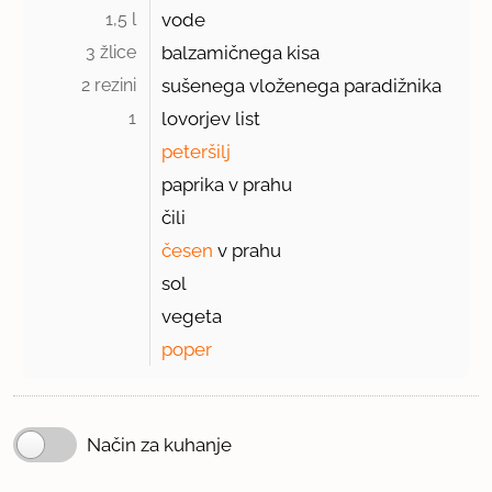
1,5 l 
vode
3 žlice 
balzamičnega kisa
2 rezini 
sušenega vloženega paradižnika
1 
lovorjev list
peteršilj
paprika v prahu
čili
česen
v prahu
sol
vegeta
poper
Način za kuhanje