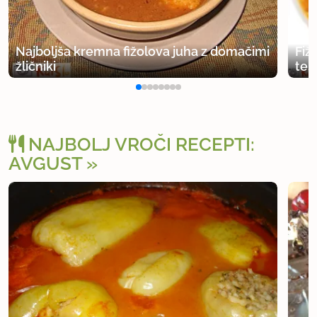
Najboljša kremna fižolova juha z domačimi
Fiž
žličniki
tes
NAJBOLJ VROČI RECEPTI:
AVGUST