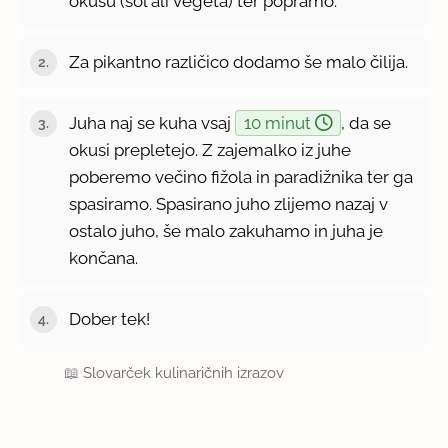
okusu (sol ali vegeta) ter popramo.
Za pikantno različico dodamo še malo čilija.
Juha naj se kuha vsaj
10 minut
, da se
okusi prepletejo. Z zajemalko iz juhe
poberemo večino fižola in paradižnika ter ga
spasiramo. Spasirano juho zlijemo nazaj v
ostalo juho, še malo zakuhamo in juha je
končana.
Dober tek!
📖
Slovarček kulinaričnih izrazov