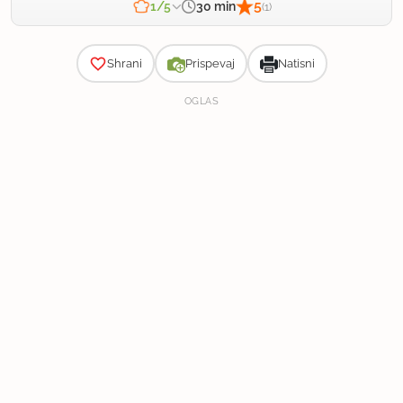
5
30 min
1/5
(1)
Zahtevnost
Shrani
Prispevaj
Natisni
OGLAS