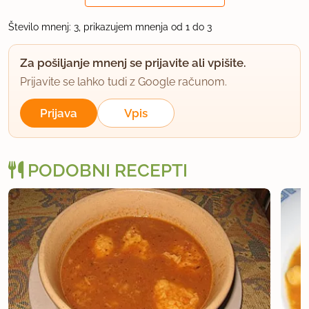
Jaz nikoli ne sperem fižola, ampak ga samo
Število mnenj: 3, prikazujem mnenja od 1 do 3
odcedim. Tekočina, ki je zraven fižola je slana voda
in fižolov škrob in ko ga speremo izgubimo velik
Za pošiljanje mnenj se prijavite ali vpišite.
odstotek natrija, ki je pa pomemben za delovanje
Prijavite se lahko tudi z Google računom.
telesnih funkcij.
Prijava
Vpis
uporabno
PODOBNI RECEPTI