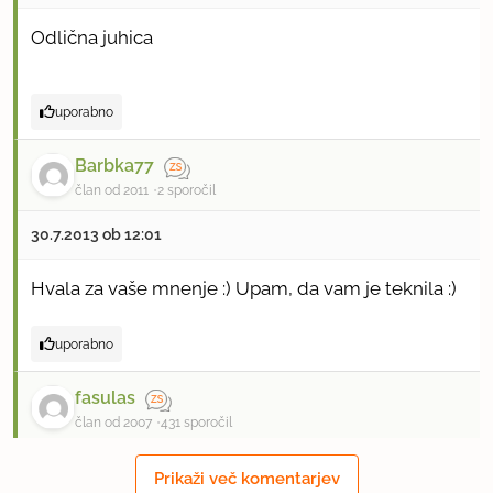
Odlična juhica
uporabno
Barbka77
član od 2011
2 sporočil
30.7.2013 ob 12:01
Hvala za vaše mnenje :) Upam, da vam je teknila :)
uporabno
fasulas
član od 2007
431 sporočil
22.12.2016 ob 18:24
Prikaži več komentarjev