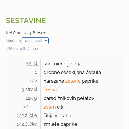
SESTAVINE
Količina: za 4-6 oseb
Množilnik:
📏
Mere
·
🌿
Začimbe
2 žlici 
sončničnega olja
1 
drobno sesekljana čebula
1/2 
narezane
zelene
paprike
3 stroki 
česna
125 g 
paradižnikovih pelatov
1/2 - 1 
zelen
čili
1/2 žličke 
čilija v prahu
1/2 žličke 
zmlete paprike