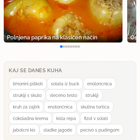
Polnjena paprika na klasičen način
Osv
KAJ SE DANES KUHA
limonini piškoti
solata iz buck
enoloncnica
struklji s skuto
vleceno testo
struklji
kruh za zajtrk
enolonćnica
skutina tortica
ćokoladna krema
kisla repa
fizol v solati
jabolcni kis
sladke jagode
pecivo s pudingom