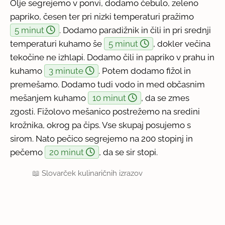
Olje segrejemo v ponvi, dodamo čebulo, zeleno
papriko, česen ter pri nizki temperaturi pražimo
5 minut
. Dodamo paradižnik in čili in pri srednji
temperaturi kuhamo še
5 minut
, dokler večina
tekočine ne izhlapi. Dodamo čili in papriko v prahu in
kuhamo
3 minute
. Potem dodamo fižol in
premešamo. Dodamo tudi vodo in med občasnim
mešanjem kuhamo
10 minut
, da se zmes
zgosti. Fižolovo mešanico postrežemo na sredini
krožnika, okrog pa čips. Vse skupaj posujemo s
sirom. Nato pečico segrejemo na 200 stopinj in
pečemo
20 minut
, da se sir stopi.
📖
Slovarček kulinaričnih izrazov