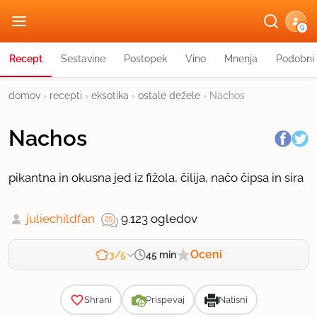
G
Recept
Sestavine
Postopek
Vino
Mnenja
Podobni 
domov
›
recepti
›
eksotika
›
ostale dežele
›
Nachos
Nachos
pikantna in okusna jed iz fižola, čilija, načo čipsa in sira
juliechildfan
9.123 ogledov
Oceni
45 min
3/5
Zahtevnost
Shrani
Prispevaj
Natisni