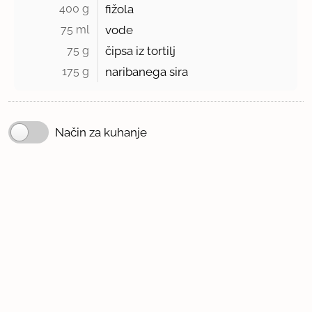
400 g 
fižola
75 ml 
vode
75 g 
čipsa iz tortilj
175 g 
naribanega sira
Način za kuhanje