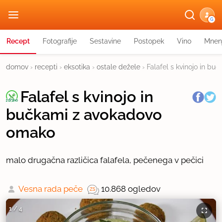
G
Recept
Fotografije
Sestavine
Postopek
Vino
Mnen
domov
›
recepti
›
eksotika
›
ostale dežele
›
Falafel s kvinojo in b
Falafel s kvinojo in
bučkami z avokadovo
omako
malo drugačna različica falafela, pečenega v pečici
Vesna rada peče
10.868 ogledov
1
/
4