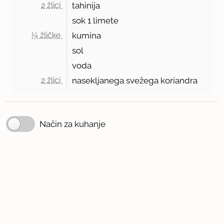
2 žlici 
tahinija
sok
1
limete
¼ žličke 
kumina
sol
voda
2 žlici 
nasekljanega svežega koriandra
Način za kuhanje