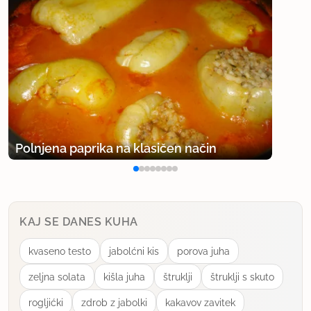
Polnjena paprika na klasičen način
KAJ SE DANES KUHA
kvaseno testo
jabolćni kis
porova juha
zeljna solata
kišla juha
štruklji
štruklji s skuto
rogljićki
zdrob z jabolki
kakavov zavitek