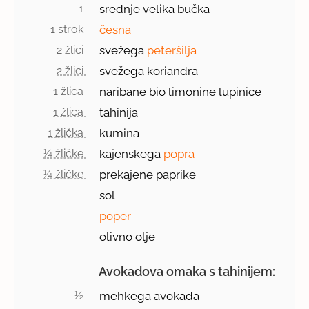
1 
srednje velika bučka
1 strok 
česna
2 žlici 
svežega
peteršilja
2 žlici 
svežega koriandra
1 žlica 
naribane bio limonine lupinice
1 žlica 
tahinija
1 žlička 
kumina
¼ žličke 
kajenskega
popra
¼ žličke 
prekajene paprike
sol
poper
olivno olje
Avokadova omaka s tahinijem:
½ 
mehkega avokada