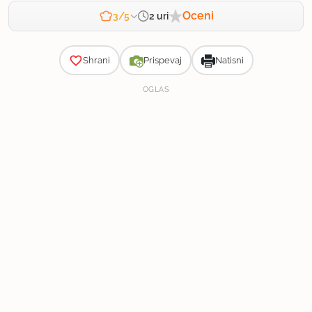
Oceni
2 uri
3/5
Zahtevnost
Shrani
Prispevaj
Natisni
OGLAS