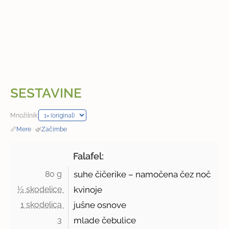
SESTAVINE
Množilnik:
📏
Mere
·
🌿
Začimbe
Falafel:
80 g 
suhe čičerike – namočena čez noč
½ skodelice 
kvinoje
1 skodelica 
jušne osnove
3 
mlade čebulice