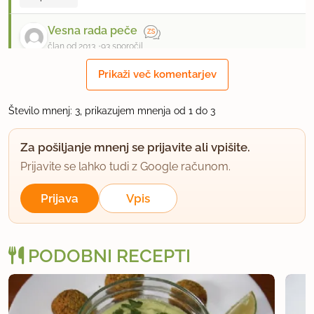
Vesna rada peče
član od 2013
93 sporočil
Prikaži več komentarjev
13.3.2014 ob 11:14
Z navadnim krompirjem nisem probala, ker ga ne
Število mnenj: 3, prikazujem mnenja od 1 do 3
jem. Ampak glede na to, da jaz navanden krompir
Za pošiljanje mnenj se prijavite ali vpišite.
vedno zamenjam s sladkim, se da tudi obratno
Prijavite se lahko tudi z Google računom.
zamenjati.
Prijava
Vpis
uporabno
PODOBNI RECEPTI