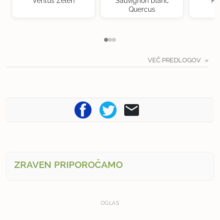
Ventus Zelen
Sauvignon blanc
Kr
Quercus
VEČ PREDLOGOV
ZRAVEN PRIPOROČAMO
OGLAS