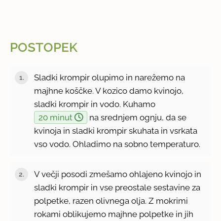
POSTOPEK
Sladki krompir olupimo in narežemo na
majhne koščke. V kozico damo kvinojo,
sladki krompir in vodo. Kuhamo
20 minut
na srednjem ognju, da se
kvinoja in sladki krompir skuhata in vsrkata
vso vodo. Ohladimo na sobno temperaturo.
V večji posodi zmešamo ohlajeno kvinojo in
sladki krompir in vse preostale sestavine za
polpetke, razen olivnega olja. Z mokrimi
rokami oblikujemo majhne polpetke in jih