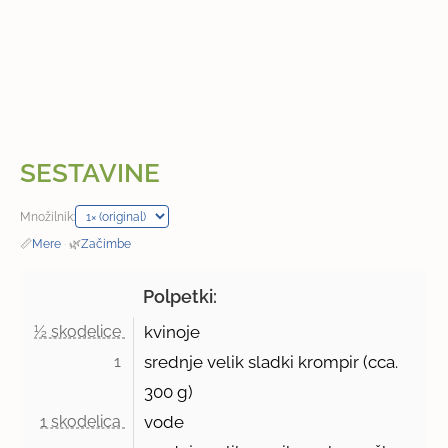
SESTAVINE
Množilnik:
📏
Mere
·
🌿
Začimbe
Polpetki:
½ skodelice 
kvinoje
1 
srednje velik sladki krompir (cca.
300 g)
1 skodelica 
vode