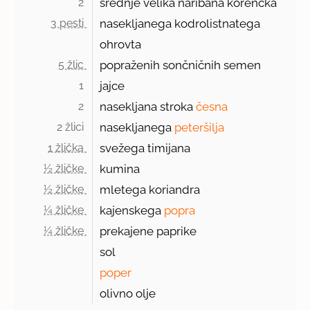
2 
srednje velika naribana korenčka
3 pesti 
nasekljanega kodrolistnatega
ohrovta
5 žlic 
popraženih sončničnih semen
1 
jajce
2 
nasekljana stroka
česna
2 žlici 
nasekljanega
peteršilja
1 žlička 
svežega timijana
½ žličke 
kumina
½ žličke 
mletega koriandra
¼ žličke 
kajenskega
popra
¼ žličke 
prekajene paprike
sol
poper
olivno olje