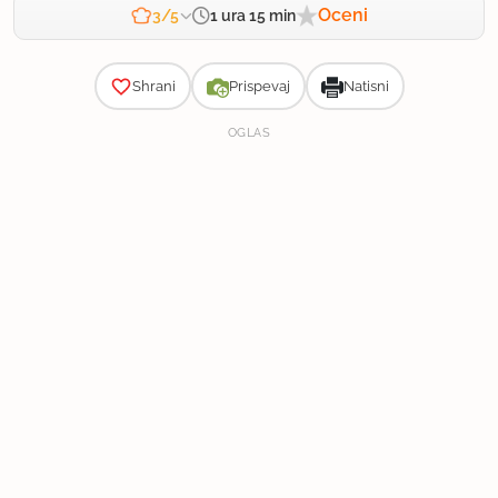
Oceni
1 ura 15 min
3/5
Zahtevnost
Shrani
Prispevaj
Natisni
OGLAS