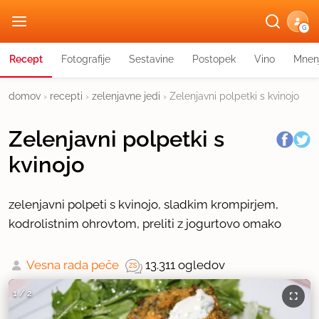
G
Recept
Fotografije
Sestavine
Postopek
Vino
Mnen
domov
›
recepti
›
zelenjavne jedi
›
Zelenjavni polpetki s kvinojo
Zelenjavni polpetki s
kvinojo
zelenjavni polpeti s kvinojo, sladkim krompirjem,
kodrolistnim ohrovtom, preliti z jogurtovo omako
Vesna rada peče
13.311 ogledov
1
/
2