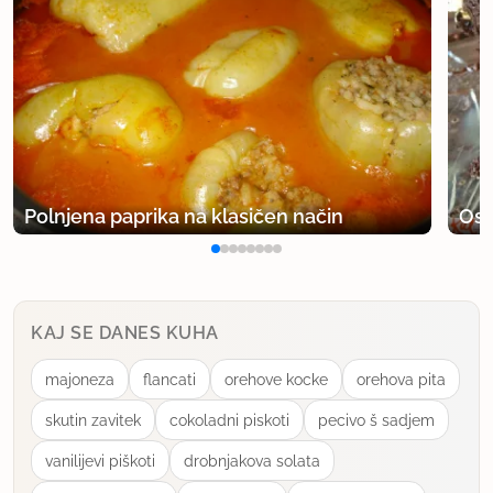
Polnjena paprika na klasičen način
Osv
KAJ SE DANES KUHA
majoneza
flancati
orehove kocke
orehova pita
skutin zavitek
cokoladni piskoti
pecivo š sadjem
vanilijevi piškoti
drobnjakova solata