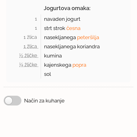
Jogurtova omaka:
1 
navaden jogurt
1 
strt strok
česna
1 žlica 
nasekljanega
peteršilja
1 žlica 
nasekljanega koriandra
½ žličke 
kumina
¼ žličke 
kajenskega
popra
sol
Način za kuhanje