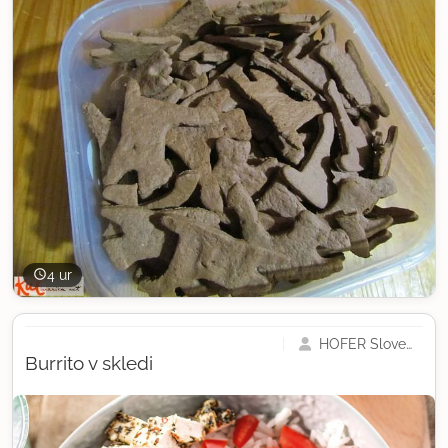
4 ur
HOFER Slovenija
Burrito v skledi