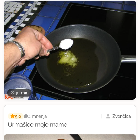
30 min
5,0
Zvončica
4 mnenja
Urmašice moje mame