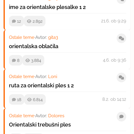
ime za orientalske plesalke
1
2
21.6.
ob 9:29
12
2.892
Ostale teme
·
Avtor:
gita3
orientalska oblačila
4.6.
ob 9:36
8
3.884
Ostale teme
·
Avtor:
Loni
ruta za orientalski ples
1
2
8.2.
ob 14:12
18
6.814
Ostale teme
·
Avtor:
Dolores
Orientalski trebušni ples