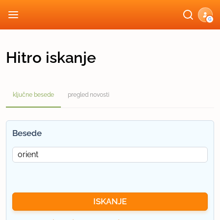
G
Hitro iskanje
ključne besede
pregled novosti
Besede