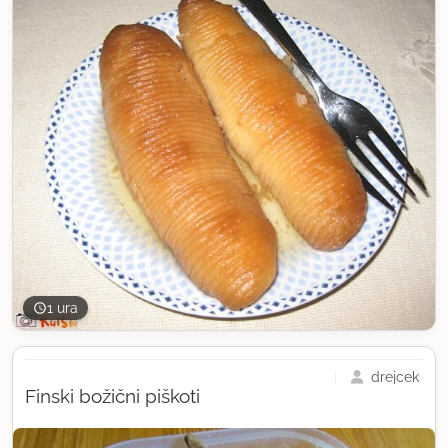
1 ura
drejcek
Finski božični piškoti