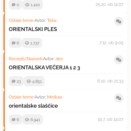
25.10.
ob 11:07
0
1.410
Ostale teme
·
Avtor:
Teka
ORIENTALSKI PLES
7.12.
ob 9:05
6
1.737
Recepti/Nasveti
·
Avtor:
dec
ORIENTALSKA VEČERJA
1
2
3
6.10.
ob 21:33
23
4.851
Ostale teme
·
Avtor:
Metkaa
orientalske slaščice
19.7.
ob 14:07
6
6.941