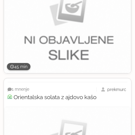
45 min
prekmurc
1 mnenje
Orientalska solata z ajdovo kašo