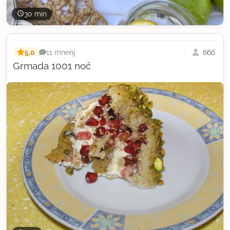
30 min
5,0
666
11 mnenj
Grmada 1001 noč