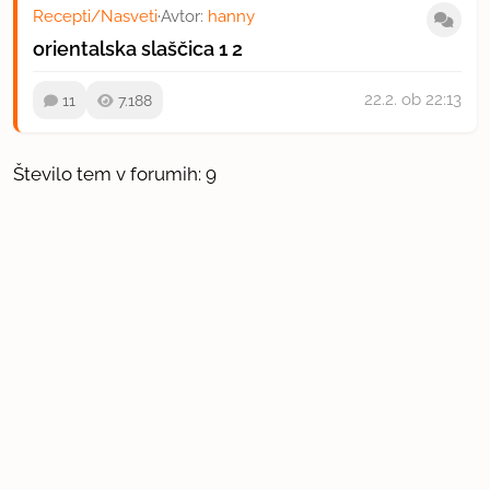
Recepti/Nasveti
·
Avtor:
hanny
orientalska slaščica
1
2
22.2.
ob 22:13
11
7.188
Število tem v forumih: 9