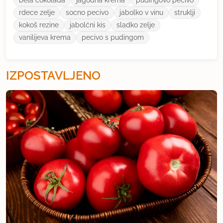
bela ćokolada
jagodna krema
pudingovo pecivo
rdece zelje
socno pecivo
jabolko v vinu
struklji
kokoš rezine
jabolćni kis
sladko zelje
vanilijeva krema
pecivo s pudingom
IZPOSTAVLJENO