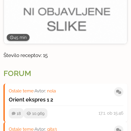
45 min
Število receptov: 15
FORUM
Ostale teme
·
Avtor:
nola
Orient ekspres
1
2
17.1.
ob 15:46
18
10.969
Ostale teme
·
Avtor:
gita3