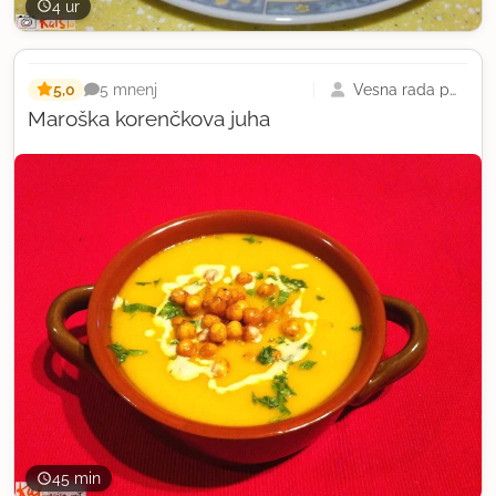
4 ur
5,0
Vesna rada peče
5 mnenj
Maroška korenčkova juha
45 min