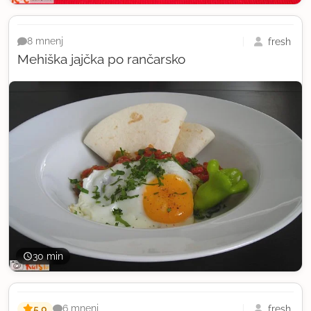
fresh
8 mnenj
Mehiška jajčka po rančarsko
30 min
5,0
fresh
6 mnenj