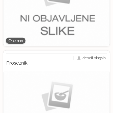
30 min
debeli pingvin
Proseznik