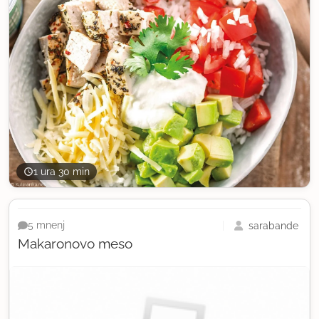
1 ura 30 min
sarabande
5 mnenj
Makaronovo meso