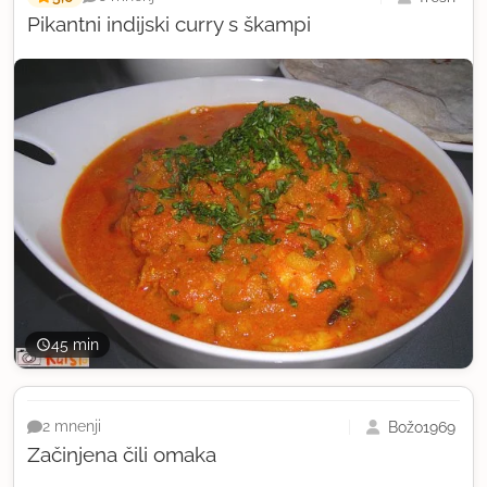
Pikantni indijski curry s škampi
45 min
Božo1969
2 mnenji
Začinjena čili omaka