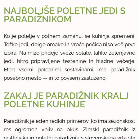
NAJBOLJŠE POLETNE JEDI S
PARADIŽNIKOM
Ko je poletje v polnem zamahu, se kuhinja spremeni.
Težke jedi, dolge omake in vroča pečica niso več prva
izbira. Na mizo pridejo sveže solate, lahke zelenjavne
jedi, hitro pripravljene testenine in hladne večerje.
Med vsemi poletnimi sestavinami ima paradižnik
posebno mesto — in to povsem zasluženo.
ZAKAJ JE PARADIŽNIK KRALJ
POLETNE KUHINJE
Paradižnik je eden redkih primerov, ko ima sezonskost
res ogromen vpliv na okus. Zimski paradižnik iz
rastlinjaka in poletni paradižnik s slovenskega vrta sta