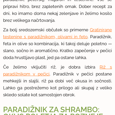
pripravi hitro, brez zapletenih omak. Dober recept za
dni, ko imamo doma nekaj zelenjave in želimo kosilo
brez velikega načrtovanja.
Za bolj sredozemski občutek so primerne
Gratinirane
testenine s paradižnikom, olivami in feto
. Paradižnik,
feta in olive so kombinacija, ki takoj deluje poletno —
slano, sočno in aromatično. Kratko zapečenje v pečici
doda hrustljavo plast, jed pa ostane lahka.
Če želimo vključiti riž, je dobra izbira
Riž s
paradižnikom v pečici
. Paradižnik v pečici postane
mehkejši in slajši, riž pa dobi več okusa in sočnosti.
Lahko ga postrežemo kot prilogo ali skupaj z veliko
skledo solate kot samostojen obrok.
PARADIŽNIK ZA SHRAMBO: