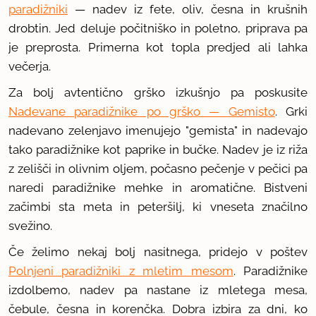
paradižniki
— nadev iz fete, oliv, česna in krušnih
drobtin. Jed deluje počitniško in poletno, priprava pa
je preprosta. Primerna kot topla predjed ali lahka
večerja.
Za bolj avtentično grško izkušnjo pa poskusite
Nadevane paradižnike po grško — Gemisto
. Grki
nadevano zelenjavo imenujejo "gemista" in nadevajo
tako paradižnike kot paprike in bučke. Nadev je iz riža
z zelišči in olivnim oljem, počasno pečenje v pečici pa
naredi paradižnike mehke in aromatične. Bistveni
začimbi sta meta in peteršilj, ki vneseta značilno
svežino.
Če želimo nekaj bolj nasitnega, pridejo v poštev
Polnjeni paradižniki z mletim mesom
. Paradižnike
izdolbemo, nadev pa nastane iz mletega mesa,
čebule, česna in korenčka. Dobra izbira za dni, ko