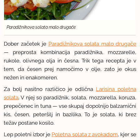
Paradižnikova solata malo drugače
Dober začetek je
Paradižnikova solata malo drugače
— preprosta kombinacija paradižnika, mozzarelle,
rukole, olivnega olja in česna. Trik tega recepta je v
tem, da česen prej namočimo v olje, zato je okus
nežen in enakomeren.
Za bolj nasitno različico je odlična
Larisina poletna
solata
. V njej so paradižnik, solata, mozzarella, koruza,
prepečenec in tuna — vse skupaj dopolnijo balzamični
kis, česen, peteršilj in bazilika. To je solata, ki brez
težav postane kosilo.
Lep poletni izbor je
Poletna solata z avokadom
, kjer se