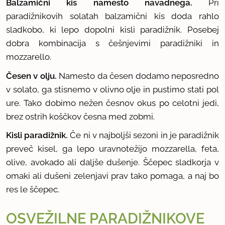
Balzamični kis namesto navadnega.
Pri
paradižnikovih solatah balzamični kis doda rahlo
sladkobo, ki lepo dopolni kisli paradižnik. Posebej
dobra kombinacija s češnjevimi paradižniki in
mozzarello.
Česen v olju.
Namesto da česen dodamo neposredno
v solato, ga stisnemo v olivno olje in pustimo stati pol
ure. Tako dobimo nežen česnov okus po celotni jedi,
brez ostrih koščkov česna med zobmi.
Kisli paradižnik.
Če ni v najboljši sezoni in je paradižnik
preveč kisel, ga lepo uravnotežijo mozzarella, feta,
olive, avokado ali daljše dušenje. Ščepec sladkorja v
omaki ali dušeni zelenjavi prav tako pomaga, a naj bo
res le ščepec.
OSVEŽILNE PARADIŽNIKOVE