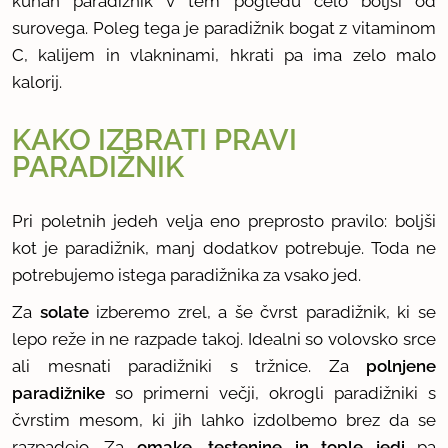
kuhan paradižnik v tem pogledu celo boljši od
surovega. Poleg tega je paradižnik bogat z vitaminom
C, kalijem in vlakninami, hkrati pa ima zelo malo
kalorij.
KAKO IZBRATI PRAVI
PARADIŽNIK
Pri poletnih jedeh velja eno preprosto pravilo: boljši
kot je paradižnik, manj dodatkov potrebuje. Toda ne
potrebujemo istega paradižnika za vsako jed.
Za
solate
izberemo zrel, a še čvrst paradižnik, ki se
lepo reže in ne razpade takoj. Idealni so volovsko srce
ali mesnati paradižniki s tržnice. Za
polnjene
paradižnike
so primerni večji, okrogli paradižniki s
čvrstim mesom, ki jih lahko izdolbemo brez da se
razpadejo. Za
omake, testenine in tople jedi
pa