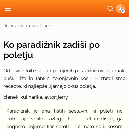
G
domov
›
zanimivo
›
članki
›
Ko paradižnik zadiši po
poletju
Od osvežilnih solat in polnjenih paradižnikov do omak,
bučk, riža in lahkih zelenjavnih kosil — zbrali smo
recepte, ki najlepše ujamejo okus poletja.
članek: kulinarika, avtor: jerry
Paradižnik je ena tistih sestavin, ki poleti ne
potrebuje veliko razlage. Ko je zrel in dišeč, ga
pogosto pojemo kar sproti — z malo soli, kosom