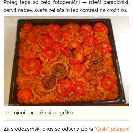
Poleg tega so zelo fotogenični — rdeči paradižniki,
barvit nadev, sveža zelišča in lep kontrast na krožniku.
Polnjeni paradižniki po grško
Za sredozemski okus so odlična izbira
"Grški" polnjeni