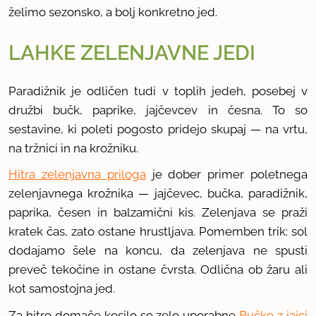
želimo sezonsko, a bolj konkretno jed.
LAHKE ZELENJAVNE JEDI
Paradižnik je odličen tudi v toplih jedeh, posebej v
družbi bučk, paprike, jajčevcev in česna. To so
sestavine, ki poleti pogosto pridejo skupaj — na vrtu,
na tržnici in na krožniku.
Hitra zelenjavna priloga
je dober primer poletnega
zelenjavnega krožnika — jajčevec, bučka, paradižnik,
paprika, česen in balzamični kis. Zelenjava se praži
kratek čas, zato ostane hrustljava. Pomemben trik: sol
dodajamo šele na koncu, da zelenjava ne spusti
preveč tekočine in ostane čvrsta. Odlična ob žaru ali
kot samostojna jed.
Za hitro domače kosilo so zelo uporabne
Bučke z jajci