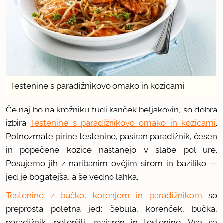
Testenine s paradižnikovo omako in kozicami
Če naj bo na krožniku tudi kanček beljakovin, so dobra
izbira
Testenine s paradižnikovo omako in kozicami
.
Polnozrnate pirine testenine, pasiran paradižnik, česen
in popečene kozice nastanejo v slabe pol ure.
Posujemo jih z naribanim ovčjim sirom in baziliko —
jed je bogatejša, a še vedno lahka.
Testenine z bučko, korenjem in paradižnikom
so
preprosta poletna jed: čebula, korenček, bučka,
paradižnik, peteršilj, majaron in testenine. Vse se