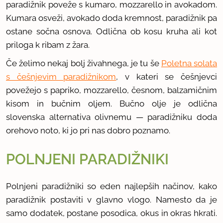
paradižnik poveže s kumaro, mozzarello in avokadom.
Kumara osveži, avokado doda kremnost, paradižnik pa
ostane sočna osnova. Odlična ob kosu kruha ali kot
priloga k ribam z žara.
Če želimo nekaj bolj živahnega, je tu še
Poletna solata
s češnjevim paradižnikom
, v kateri se češnjevci
povežejo s papriko, mozzarello, česnom, balzamičnim
kisom in bučnim oljem. Bučno olje je odlična
slovenska alternativa olivnemu — paradižniku doda
orehovo noto, ki jo pri nas dobro poznamo.
POLNJENI PARADIŽNIKI
Polnjeni paradižniki so eden najlepših načinov, kako
paradižnik postaviti v glavno vlogo. Namesto da je
samo dodatek, postane posodica, okus in okras hkrati.