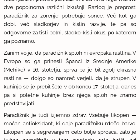
dve popolnoma različni izkušnji. Razlog je preprost:
paradižnik za zorenje potrebuje sonce. Več kot ga
dobi, več sladkorjev in kislin razvije, te pa so
odgovorne za tisti polni, sladko-kisli okus, po katerem
ga poznamo.
Zanimivo je, da paradižnik sploh ni evropska rastlina. V
Evropo so ga prinesli Španci iz Srednje Amerike
(Mehike) v 16. stoletju, sprva pa je bil zgolj okrasna
rastlina — dolgo so namreč verjeli, da je strupen. V
kuhinjo se je prebil šele v ob koncu 17. stoletja, danes
pa si poletne kuhinje brez njega sploh ne znamo
predstavljati.
Paradižnik je tudi izjemno zdrav. Vsebuje likopen —
močan antioksidant, ki daje paradižniku rdečo barvo.
Likopen se s segrevanjem celo bolje sprošča, zato je