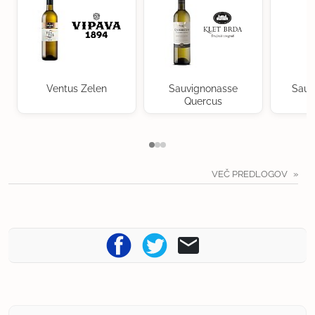
Ventus Zelen
Sauvignonasse
Sauv
Quercus
VEČ PREDLOGOV