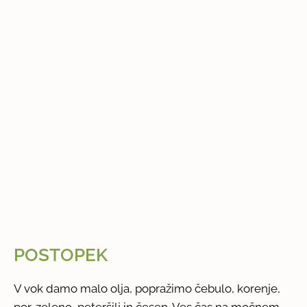
POSTOPEK
V vok damo malo olja, popražimo čebulo, korenje,
por, zeleno, peteršilj in česen. Ves čas na močnem