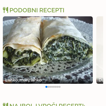
PODOBNI RECEPTI
Lahko, manj lahko
Duš