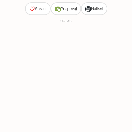
Shrani
Prispevaj
Natisni
OGLAS