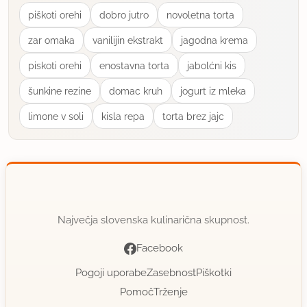
piškoti orehi
dobro jutro
novoletna torta
zar omaka
vanilijin ekstrakt
jagodna krema
piskoti orehi
enostavna torta
jabolćni kis
šunkine rezine
domac kruh
jogurt iz mleka
limone v soli
kisla repa
torta brez jajc
Največja slovenska kulinarična skupnost.
Facebook
Pogoji uporabe
Zasebnost
Piškotki
Pomoč
Trženje