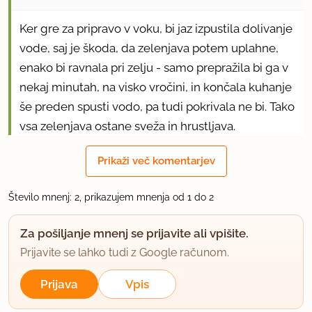
Ker gre za pripravo v voku, bi jaz izpustila dolivanje
vode, saj je škoda, da zelenjava potem uplahne,
enako bi ravnala pri zelju - samo prepražila bi ga v
nekaj minutah, na visko vročini, in končala kuhanje
še preden spusti vodo, pa tudi pokrivala ne bi. Tako
vsa zelenjava ostane sveža in hrustljava.
Mamamia
Prikaži več komentarjev
uporabno
Število mnenj: 2, prikazujem mnenja od 1 do 2
Za pošiljanje mnenj se prijavite ali vpišite.
Prijavite se lahko tudi z Google računom.
Prijava
Vpis