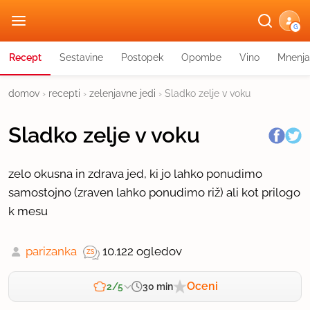
G
Recept
Sestavine
Postopek
Opombe
Vino
Mnenja
domov
›
recepti
›
zelenjavne jedi
›
Sladko zelje v voku
Sladko zelje v voku
zelo okusna in zdrava jed, ki jo lahko ponudimo
samostojno (zraven lahko ponudimo riž) ali kot prilogo
k mesu
parizanka
10.122 ogledov
Oceni
30 min
2/5
Zahtevnost