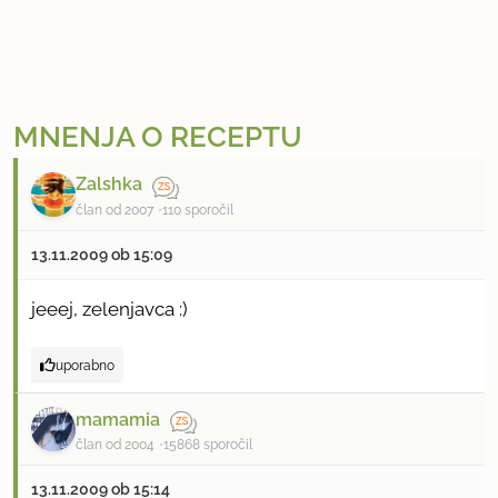
MNENJA O RECEPTU
Zalshka
član od 2007
110 sporočil
13.11.2009 ob 15:09
jeeej, zelenjavca :)
uporabno
mamamia
član od 2004
15868 sporočil
13.11.2009 ob 15:14