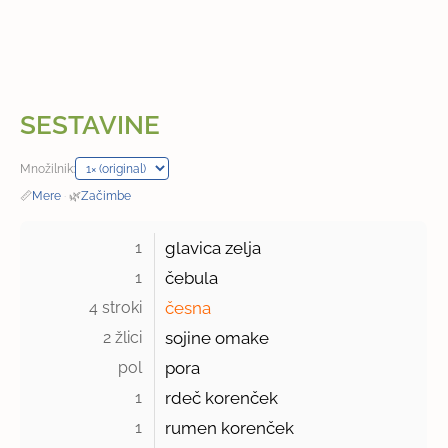
SESTAVINE
Množilnik:
📏
Mere
·
🌿
Začimbe
1 
glavica zelja
1 
čebula
4 stroki 
česna
2 žlici 
sojine omake
pol 
pora
1 
rdeč korenček
1 
rumen korenček