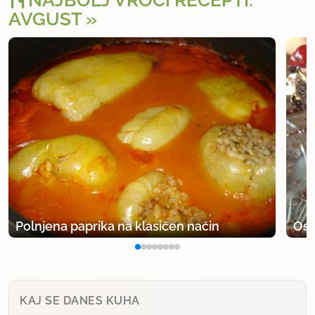
NAJBOLJ VROČI RECEPTI:
AVGUST
Polnjena paprika na klasičen način
Osv
KAJ SE DANES KUHA