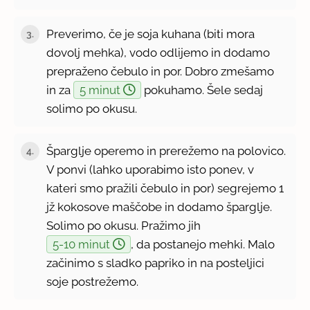
Preverimo, če je soja kuhana (biti mora
3.
dovolj mehka), vodo odlijemo in dodamo
prepraženo čebulo in por. Dobro zmešamo
in za
5 minut
pokuhamo. Šele sedaj
solimo po okusu.
Šparglje operemo in prerežemo na polovico.
4.
V ponvi (lahko uporabimo isto ponev, v
kateri smo pražili čebulo in por) segrejemo 1
jž kokosove maščobe in dodamo šparglje.
Solimo po okusu. Pražimo jih
5-10 minut
, da postanejo mehki. Malo
začinimo s sladko papriko in na posteljici
soje postrežemo.