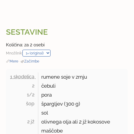
SESTAVINE
Količina: za 2 osebi
Množilnik:
📏
Mere
·
🌿
Začimbe
1 skodelica 
rumene soje v zrnju
2 
čebuli
1/2 
pora
šop 
špargljev (300 g)
sol
2 jž 
olivnega olja ali 2 jž kokosove
maščobe