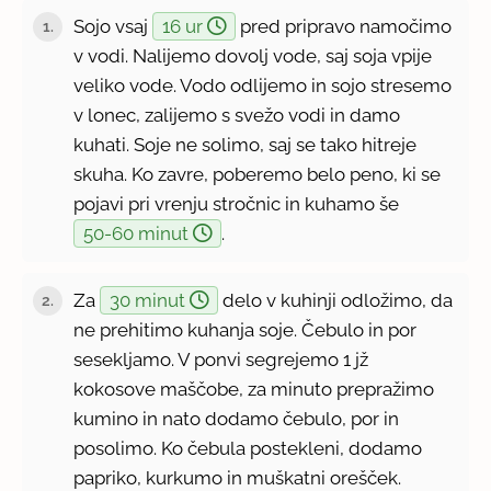
Sojo vsaj
16 ur
pred pripravo namočimo
1.
v vodi. Nalijemo dovolj vode, saj soja vpije
veliko vode. Vodo odlijemo in sojo stresemo
v lonec, zalijemo s svežo vodi in damo
kuhati. Soje ne solimo, saj se tako hitreje
skuha. Ko zavre, poberemo belo peno, ki se
pojavi pri vrenju stročnic in kuhamo še
50-60 minut
.
Za
30 minut
delo v kuhinji odložimo, da
2.
ne prehitimo kuhanja soje. Čebulo in por
sesekljamo. V ponvi segrejemo 1 jž
kokosove maščobe, za minuto prepražimo
kumino in nato dodamo čebulo, por in
posolimo. Ko čebula postekleni, dodamo
papriko, kurkumo in muškatni orešček.