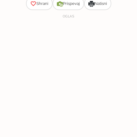
Shrani
Prispevaj
Natisni
OGLAS