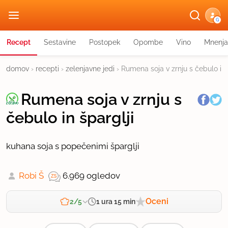
G
Recept
Sestavine
Postopek
Opombe
Vino
Mnenja
domov
›
recepti
›
zelenjavne jedi
›
Rumena soja v zrnju s čebulo in 
Rumena soja v zrnju s
čebulo in šparglji
kuhana soja s popečenimi šparglji
Robi Š
6.969 ogledov
Oceni
1 ura 15 min
2/5
Zahtevnost