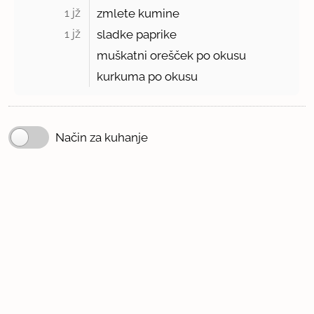
1 jž 
zmlete kumine
1 jž 
sladke paprike
muškatni orešček po okusu
kurkuma po okusu
Način za kuhanje