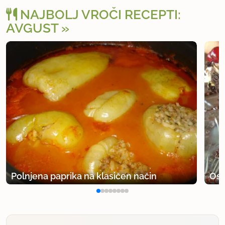
NAJBOLJ VROČI RECEPTI:
AVGUST
Polnjena paprika na klasičen način
Osv