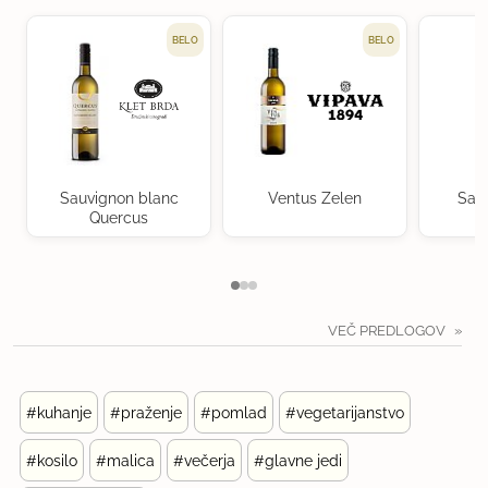
BELO
BELO
Sauvignon blanc
Ventus Zelen
Sau
Quercus
VEČ PREDLOGOV
#kuhanje
#praženje
#pomlad
#vegetarijanstvo
#kosilo
#malica
#večerja
#glavne jedi