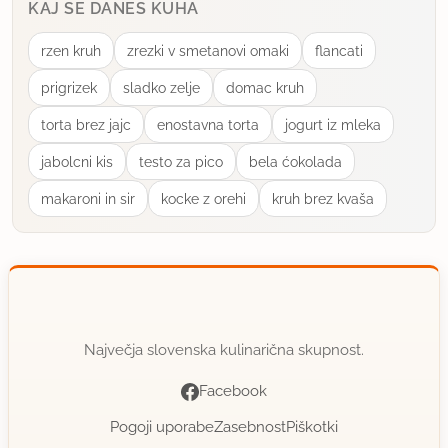
KAJ SE DANES KUHA
rzen kruh
zrezki v smetanovi omaki
flancati
prigrizek
sladko zelje
domac kruh
torta brez jajc
enostavna torta
jogurt iz mleka
jabolcni kis
testo za pico
bela ćokolada
makaroni in sir
kocke z orehi
kruh brez kvaša
Največja slovenska kulinarična skupnost.
Facebook
Pogoji uporabe
Zasebnost
Piškotki