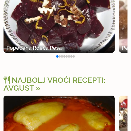
Popečena Rdeča Pesa
Peč
NAJBOLJ VROČI RECEPTI:
AVGUST