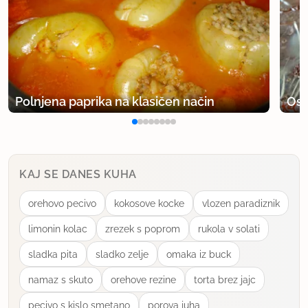
Polnjena paprika na klasičen način
Osv
KAJ SE DANES KUHA
orehovo pecivo
kokosove kocke
vlozen paradiznik
limonin kolac
zrezek s poprom
rukola v solati
sladka pita
sladko zelje
omaka iz buck
namaz s skuto
orehove rezine
torta brez jajc
pecivo s kislo smetano
porova juha