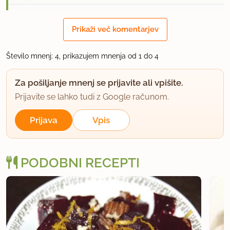
12.7.2009 ob 10:40
Prikaži več komentarjev
Kako dolgo se priblizno kuha rdeca pesa?Hvala.
Število mnenj: 4, prikazujem mnenja od 1 do 4
uporabno
Za pošiljanje mnenj se prijavite ali vpišite.
Prijavite se lahko tudi z Google računom.
daga
član od 2007
1426 sporočil
Prijava
Vpis
12.7.2009 ob 11:38
Jaz dam kar vse skupaj v lonec na pritisk in kuham
PODOBNI RECEPTI
cca pol ure.
uporabno