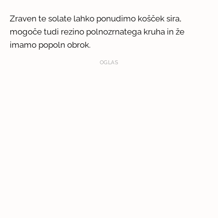
Zraven te solate lahko ponudimo košček sira,
mogoče tudi rezino polnozrnatega kruha in že
imamo popoln obrok.
OGLAS