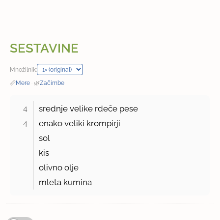
SESTAVINE
Množilnik:
📏
Mere
·
🌿
Začimbe
4 
srednje velike rdeče pese
4 
enako veliki krompirji
sol
kis
olivno olje
mleta kumina