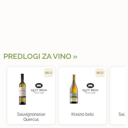
PREDLOGI ZA VINO
BELO
BELO
Sauvignonasse
Krasno belo
Sauv
Quercus