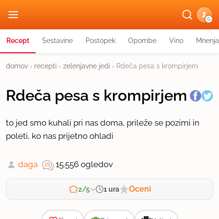
G
Recept
Sestavine
Postopek
Opombe
Vino
Mnenja
domov
›
recepti
›
zelenjavne jedi
›
Rdeča pesa s krompirjem
Rdeča pesa s krompirjem
to jed smo kuhali pri nas doma, prileže se pozimi in
poleti, ko nas prijetno ohladi
daga
15.556 ogledov
Oceni
1 ura
2/5
Zahtevnost