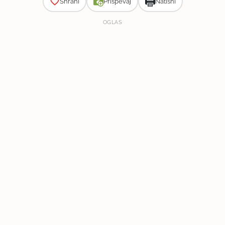
Shrani
Prispevaj
Natisni
OGLAS