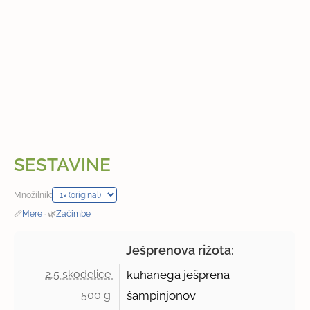
SESTAVINE
Množilnik:
📏
Mere
·
🌿
Začimbe
Ješprenova rižota:
2,5 skodelice 
kuhanega ješprena
500 g 
šampinjonov