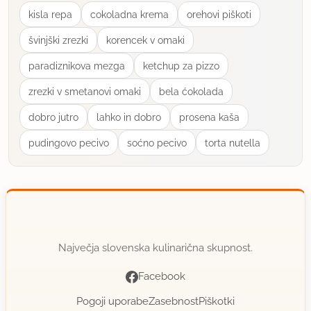
kisla repa
cokoladna krema
orehovi piškoti
švinjški zrezki
korencek v omaki
paradiznikova mezga
ketchup za pizzo
zrezki v smetanovi omaki
bela ćokolada
dobro jutro
lahko in dobro
prosena kaša
pudingovo pecivo
soćno pecivo
torta nutella
Največja slovenska kulinarična skupnost.
Facebook
Pogoji uporabe
Zasebnost
Piškotki