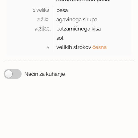
1 velika 
pesa
2 žlici 
agavinega sirupa
4 žlice 
balzamičnega kisa
sol
5 
velikih strokov
česna
Način za kuhanje