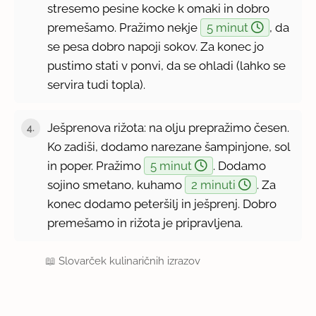
stresemo pesine kocke k omaki in dobro
premešamo. Pražimo nekje
5 minut
, da
se pesa dobro napoji sokov. Za konec jo
pustimo stati v ponvi, da se ohladi (lahko se
servira tudi topla).
Ješprenova rižota: na olju prepražimo česen.
4.
Ko zadiši, dodamo narezane šampinjone, sol
in poper. Pražimo
5 minut
. Dodamo
sojino smetano, kuhamo
2 minuti
. Za
konec dodamo peteršilj in ješprenj. Dobro
premešamo in rižota je pripravljena.
📖
Slovarček kulinaričnih izrazov