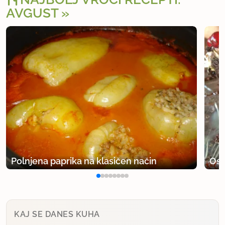
AVGUST
Polnjena paprika na klasičen način
Osv
KAJ SE DANES KUHA