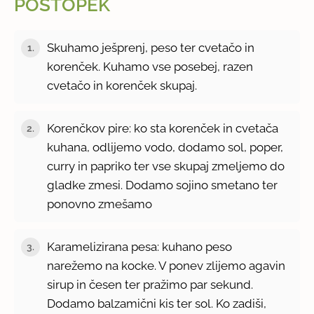
POSTOPEK
Skuhamo ješprenj, peso ter cvetačo in
1.
korenček. Kuhamo vse posebej, razen
cvetačo in korenček skupaj.
Korenčkov pire: ko sta korenček in cvetača
2.
kuhana, odlijemo vodo, dodamo sol, poper,
curry in papriko ter vse skupaj zmeljemo do
gladke zmesi. Dodamo sojino smetano ter
ponovno zmešamo
Karamelizirana pesa: kuhano peso
3.
narežemo na kocke. V ponev zlijemo agavin
sirup in česen ter pražimo par sekund.
Dodamo balzamični kis ter sol. Ko zadiši,