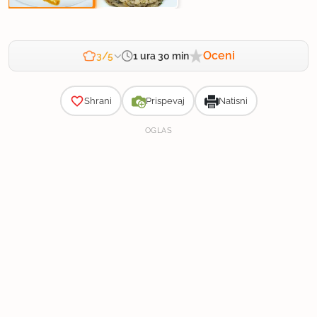
Oceni
1 ura 30 min
3/5
Zahtevnost
Shrani
Prispevaj
Natisni
OGLAS