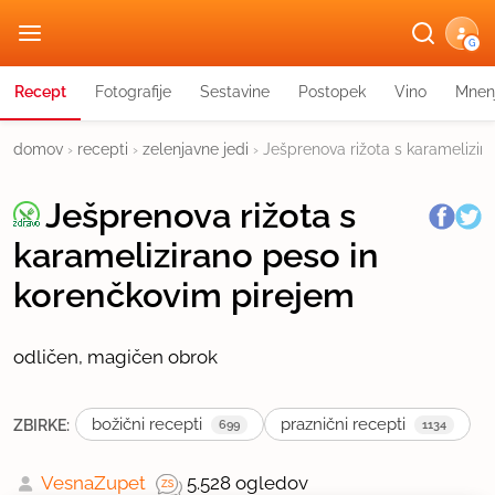
G
Recept
Fotografije
Sestavine
Postopek
Vino
Mnen
domov
›
recepti
›
zelenjavne jedi
›
Ješprenova rižota s karamelizir
Ješprenova rižota s
karamelizirano peso in
korenčkovim pirejem
odličen, magičen obrok
božični recepti
praznični recepti
ZBIRKE:
699
1134
VesnaZupet
5.528 ogledov