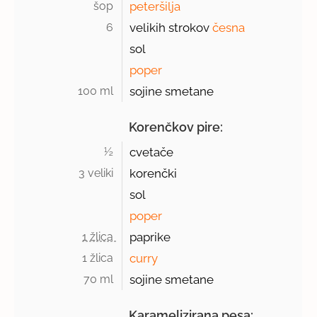
šop 
peteršilja
6 
velikih strokov
česna
sol
poper
100 ml 
sojine smetane
Korenčkov pire:
½ 
cvetače
3 veliki 
korenčki
sol
poper
1 žlica 
paprike
1 žlica 
curry
70 ml 
sojine smetane
Karamelizirana pesa: