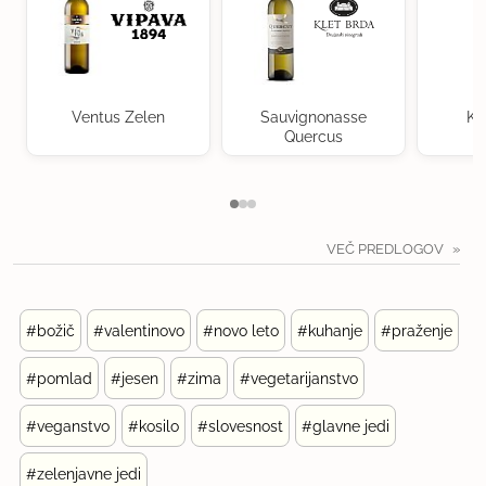
Ventus Zelen
Sauvignonasse
Kr
Quercus
VEČ PREDLOGOV
#božič
#valentinovo
#novo leto
#kuhanje
#praženje
#pomlad
#jesen
#zima
#vegetarijanstvo
#veganstvo
#kosilo
#slovesnost
#glavne jedi
#zelenjavne jedi