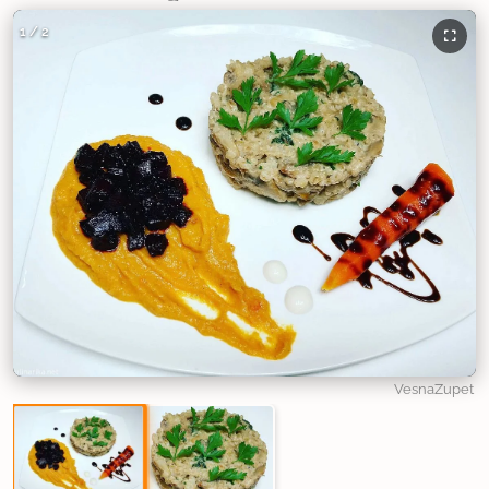
1
/
2
VesnaZupet