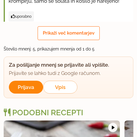
krompirju, samo še solata in kosilo je narejeno!
uporabno
KARMINA
Prikaži več komentarjev
član od 2003
755 sporočil
Število mnenj: 5, prikazujem mnenja od 1 do 5
17.5.2006 ob 12:44
Za pošiljanje mnenj se prijavite ali vpišite.
Jaz sem enkrat že delala nekaj podobnega pa se
Prijavite se lahko tudi z Google računom.
mi sir ni hotel razpustiti ampak se je vse strašno
zgostilo. Mogoče nisem imela dobrega sira?
Prijava
Vpis
LP
K
PODOBNI RECEPTI
uporabno