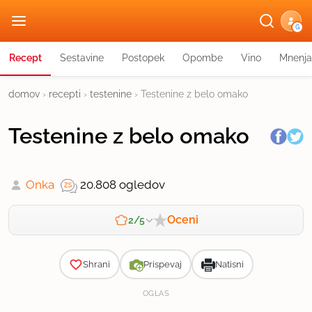
G
Recept
Sestavine
Postopek
Opombe
Vino
Mnenja
domov
›
recepti
›
testenine
›
Testenine z belo omako
Testenine z belo omako
Onka
20.808 ogledov
Oceni
2/5
Zahtevnost
Shrani
Prispevaj
Natisni
OGLAS