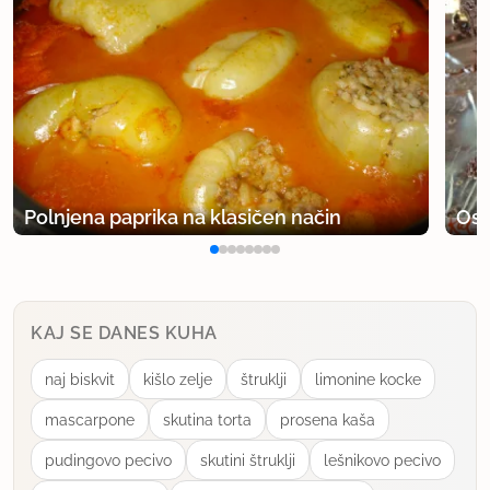
Jaz redčim to omakico tudi s pomočjo mleka - po
žlicah seveda, dokler ni gostota primerna.
uporabno
Polnjena paprika na klasičen način
Osv
KAJ SE DANES KUHA
naj biskvit
kišlo zelje
štruklji
limonine kocke
mascarpone
skutina torta
prosena kaša
pudingovo pecivo
skutini štruklji
lešnikovo pecivo