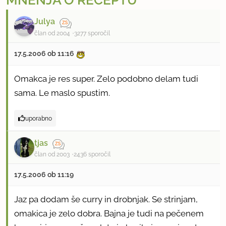
MNENJA O RECEPTU
Julya
član od 2004
3277 sporočil
17.5.2006 ob 11:16
Omakca je res super. Zelo podobno delam tudi
sama. Le maslo spustim.
uporabno
tjas
član od 2003
2436 sporočil
17.5.2006 ob 11:19
Jaz pa dodam še curry in drobnjak. Se strinjam,
omakica je zelo dobra. Bajna je tudi na pečenem