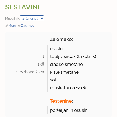
SESTAVINE
Množilnik:
📏
Mere
·
🌿
Začimbe
Za omako:
maslo
1 
topljiv sirček (trikotnik)
1 dl 
sladke smetane
1 zvrhana žlica 
kisle smetane
sol
muškatni orešček
Testenine
:
po željah in okusih