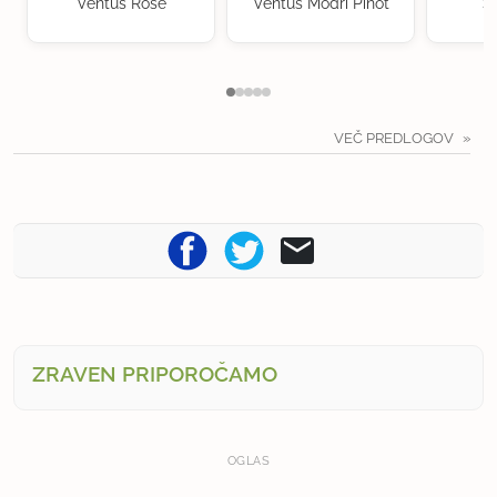
Ventus Rosé
Ventus Modri Pinot
S
VEČ PREDLOGOV
ZRAVEN PRIPOROČAMO
OGLAS