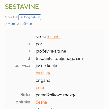
SESTAVINE
Množilnik:
📏
Mere
·
🌿
Začimbe
široki
rezanci
1 
por
1 
pločevinka tune
2 
trikotnika topljenega sira
polovica 
jušne kocke
bazilika
origano
poper
žlička 
paradižnikove mezge
2 stroka 
česna