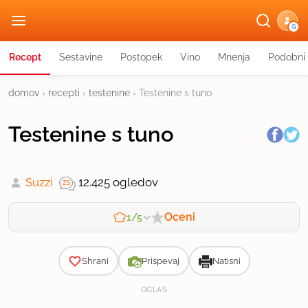
G
Recept
Sestavine
Postopek
Vino
Mnenja
Podobni 
domov
›
recepti
›
testenine
›
Testenine s tuno
Testenine s tuno
Suzzi
12.425 ogledov
Oceni
1/5
Zahtevnost
Shrani
Prispevaj
Natisni
OGLAS