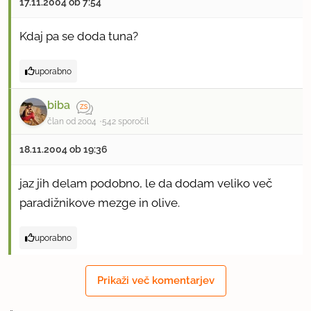
17.11.2004 ob 7:54
Kdaj pa se doda tuna?
uporabno
biba
član od 2004
542 sporočil
18.11.2004 ob 19:36
jaz jih delam podobno, le da dodam veliko več
paradižnikove mezge in olive.
uporabno
Prikaži več komentarjev