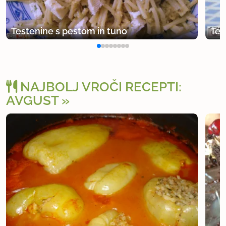
Testenine s pestom in tuno
Tes
NAJBOLJ VROČI RECEPTI:
AVGUST