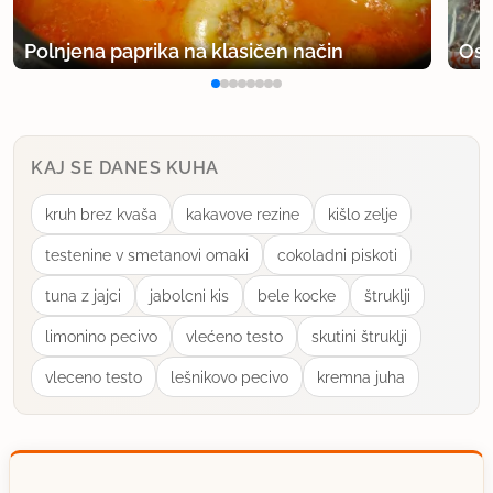
Polnjena paprika na klasičen način
Osv
KAJ SE DANES KUHA
kruh brez kvaša
kakavove rezine
kišlo zelje
testenine v smetanovi omaki
cokoladni piskoti
tuna z jajci
jabolcni kis
bele kocke
štruklji
limonino pecivo
vlećeno testo
skutini štruklji
vleceno testo
lešnikovo pecivo
kremna juha