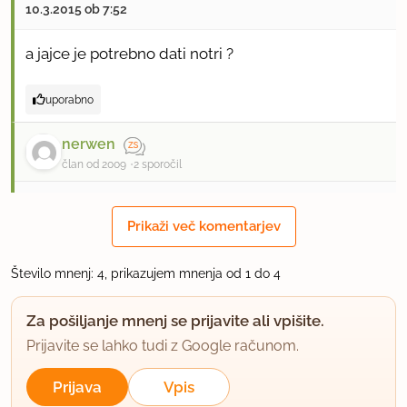
10.3.2015 ob 7:52
a jajce je potrebno dati notri ?
uporabno
nerwen
član od 2009
2 sporočil
11.3.2015 ob 17:04
Prikaži več komentarjev
Ne, jajce ni potrebno dodat, lahko pa jo, seveda. Js
se jajcem izognem, ker so po mojem mnenju
Število mnenj: 4, prikazujem mnenja od 1 do 4
nepotrebna.
Za pošiljanje mnenj se prijavite ali vpišite.
uporabno
Prijavite se lahko tudi z Google računom.
nerwen
Prijava
Vpis