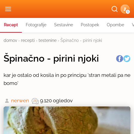
G
Recept
Fotografije
Sestavine
Postopek
Opombe
domov
›
recepti
›
testenine
›
Špinačno - pirini njoki
Špinačno - pirini njoki
kar je ostalo od kosila in po principu 'stran metali pa ne
bomo'
nerwen
9.120 ogledov