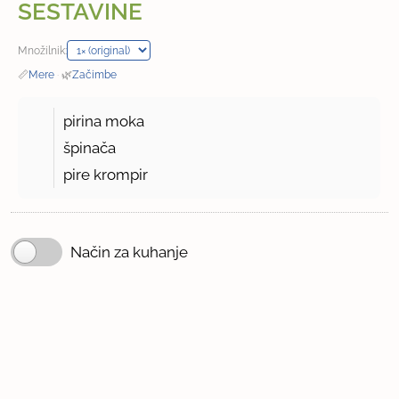
SESTAVINE
Množilnik:
📏
Mere
·
🌿
Začimbe
pirina moka
špinača
pire krompir
Način za kuhanje