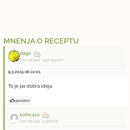
MNENJA O RECEPTU
daga
član od 2007
1426 sporočil
9.3.2015 ob 22:01
To je pa dobra ideja.
uporabno
kohica1a
član od 2014
9 sporočil