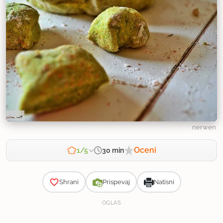
nerwen
Oceni
30 min
1/5
Zahtevnost
Shrani
Prispevaj
Natisni
OGLAS