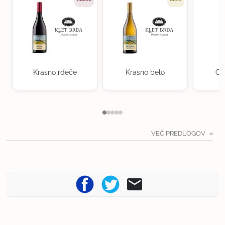
Krasno rdeče
Krasno belo
Ch
VEČ PREDLOGOV