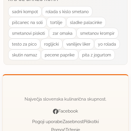
sadni kompot
rolada s kislo smetano
pišcanec na soli
tortilje
sladke palacinke
smetanovi piskoti
zar omaka
smetanov krompir
testo za pico
rogljicki
vanilijev liker
yo rolada
skutin namaz
pecene paprike
pita z jogurtom
Največja slovenska kulinarična skupnost.
Facebook
Pogoji uporabe
Zasebnost
Piškotki
Pomoč
Trženje