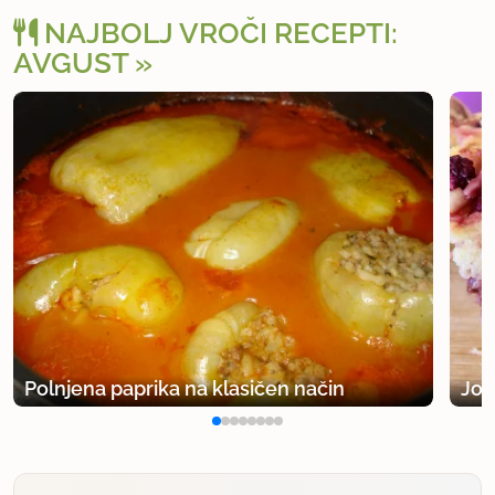
NAJBOLJ VROČI RECEPTI:
AVGUST
Polnjena paprika na klasičen način
Jog