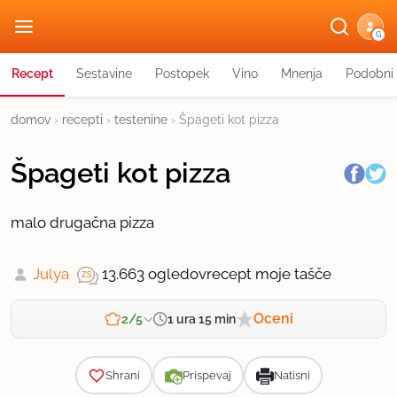
G
Recept
Sestavine
Postopek
Vino
Mnenja
Podobni 
domov
›
recepti
›
testenine
›
Špageti kot pizza
Špageti kot pizza
malo drugačna pizza
Julya
13.663 ogledov
recept moje tašče
Oceni
1 ura 15 min
2/5
Zahtevnost
Shrani
Prispevaj
Natisni