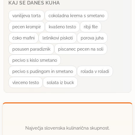
KAJ SE DANES KUHA
vanilijeva torta
cokoladna krema s smetano
pecen krompir
kvašeno testo
ribji file
ćoko mafini
lešnikovi piskoti
porova juha
posusen paradiznik
piscanec pecen na soli
pecivo s kislo smetano
pecivo s pudingom in smetano
rolada v roladi
vleceno testo
solata iz buck
Največja slovenska kulinarična skupnost.