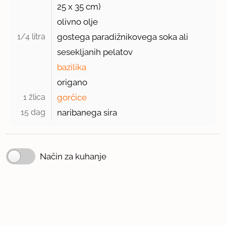
25 x
35 cm)
olivno olje
1/4 litra 
gostega paradižnikovega soka ali
sesekljanih pelatov
bazilika
origano
1 žlica 
gorčice
15 dag 
naribanega sira
Način za kuhanje