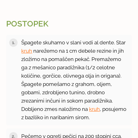
POSTOPEK
Špagete skuhamo v slani vodi al dente. Star
kruh
narežemo na 1 cm debele rezine in jih
zložimo na pomaščen pekač. Premažemo
ga z mešanico paradižnika (1/2 celotne
količine, gorčice, olivnega olja in origana).
Špagete pomešamo z grahom, oljem,
gobami, zdrobljeno tunino, drobno
zrezanimi inčuni in sokom paradižnika.
Dobljeno zmes naložimo na
kruh
, posujemo
z baziliko in naribanim sirom.
Pečemo v ogreti pečici na 200 stopinj cca.