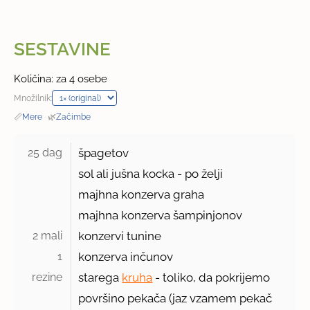
SESTAVINE
Količina: za 4 osebe
Množilnik:
📏
Mere
·
🌿
Začimbe
25 dag 
špagetov
sol ali jušna kocka - po želji
majhna konzerva graha
majhna konzerva šampinjonov
2 mali 
konzervi tunine
1 
konzerva inčunov
rezine 
starega
kruha
- toliko, da pokrijemo
površino pekača (jaz vzamem pekač