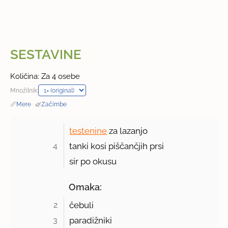
SESTAVINE
Količina: Za 4 osebe
Množilnik:
📏
Mere
·
🌿
Začimbe
testenine
za lazanjo
4 
tanki kosi piščančjih prsi
sir po okusu
Omaka:
2 
čebuli
3 
paradižniki