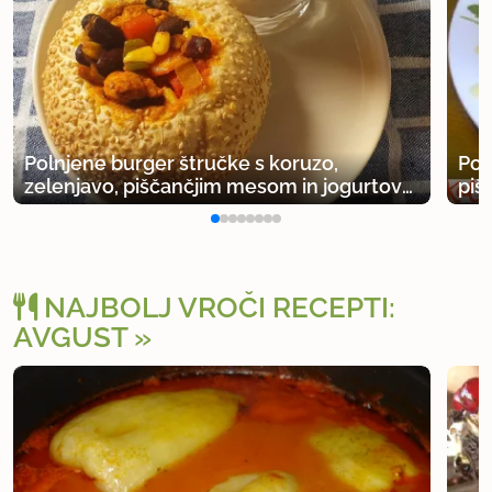
Polnjene burger štručke s koruzo,
Pol
zelenjavo, piščančjim mesom in jogurtovo
piš
omako v pečici
NAJBOLJ VROČI RECEPTI:
AVGUST