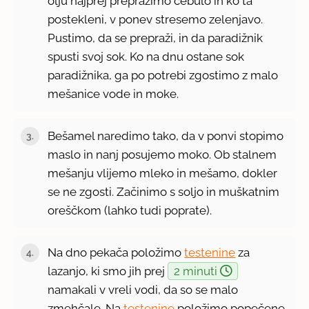
olju najprej prepražimo čebulo in ko ta
postekleni, v ponev stresemo zelenjavo.
Pustimo, da se prepraži, in da paradižnik
spusti svoj sok. Ko na dnu ostane sok
paradižnika, ga po potrebi zgostimo z malo
mešanice vode in moke.
Bešamel naredimo tako, da v ponvi stopimo
maslo in nanj posujemo moko. Ob stalnem
mešanju vlijemo mleko in mešamo, dokler
se ne zgosti. Začinimo s soljo in muškatnim
oreščkom (lahko tudi poprate).
Na dno pekača položimo
testenine
za
lazanjo, ki smo jih prej
2 minuti
namakali v vreli vodi, da so se malo
zmehčale. Na
testenine
položimo popečene