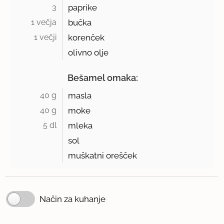
3 
paprike
1 večja 
bučka
1 večji 
korenček
olivno olje
Bešamel omaka:
40 g 
masla
40 g 
moke
5 dl 
mleka
sol
muškatni orešček
Način za kuhanje