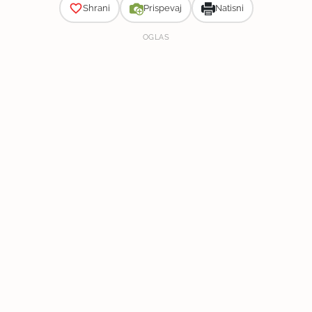
Shrani
Prispevaj
Natisni
OGLAS