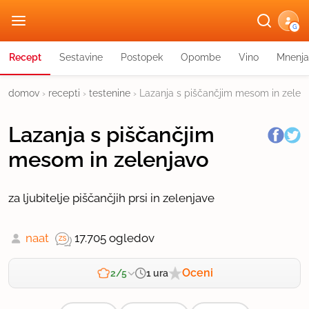
G
Recept
Sestavine
Postopek
Opombe
Vino
Mnenja
domov
›
recepti
›
testenine
›
Lazanja s piščančjim mesom in zelen
Lazanja s piščančjim
mesom in zelenjavo
za ljubitelje piščančjih prsi in zelenjave
naat
17.705 ogledov
Oceni
1 ura
2/5
Zahtevnost