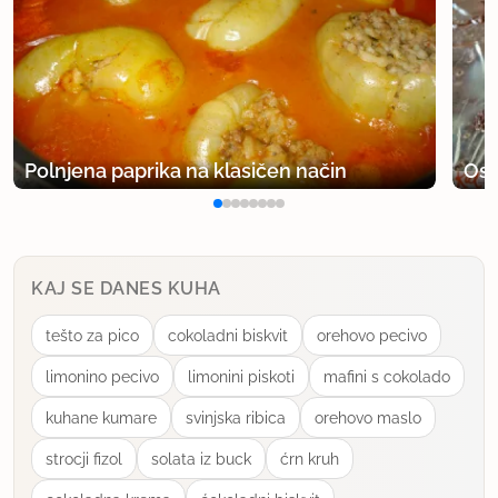
Polnjena paprika na klasičen način
Osv
KAJ SE DANES KUHA
tešto za pico
cokoladni biskvit
orehovo pecivo
limonino pecivo
limonini piskoti
mafini s cokolado
kuhane kumare
svinjska ribica
orehovo maslo
strocji fizol
solata iz buck
ćrn kruh