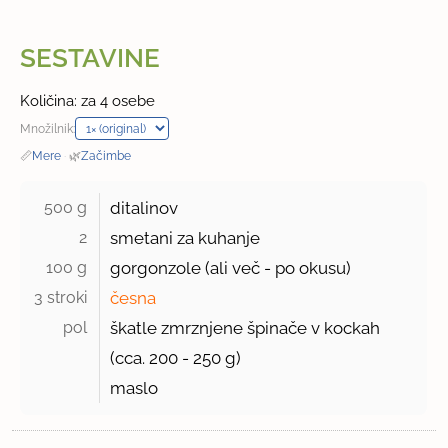
SESTAVINE
Količina: za 4 osebe
Množilnik:
📏
Mere
·
🌿
Začimbe
500 g 
ditalinov
2 
smetani za kuhanje
100 g 
gorgonzole (ali več - po okusu)
3 stroki 
česna
pol 
škatle zmrznjene špinače v kockah
(cca.
200 - 250 g
)
maslo