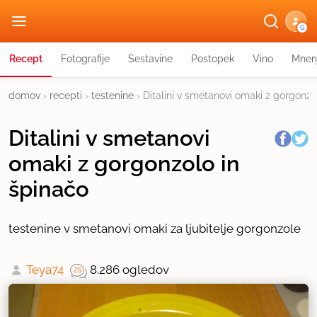
G
Recept
Fotografije
Sestavine
Postopek
Vino
Mnen
domov
›
recepti
›
testenine
›
Ditalini v smetanovi omaki z gorgonzo
Ditalini v smetanovi
omaki z gorgonzolo in
špinačo
testenine v smetanovi omaki za ljubitelje gorgonzole
Teya74
8.286 ogledov