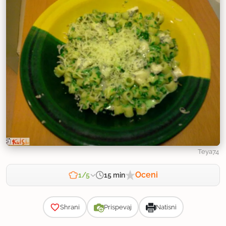
Teya74
Oceni
15 min
1/5
Zahtevnost
Shrani
Prispevaj
Natisni