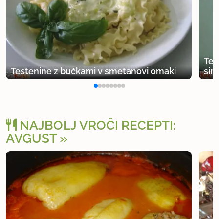
Tes
Testenine z bučkami v smetanovi omaki
sir
NAJBOLJ VROČI RECEPTI:
AVGUST