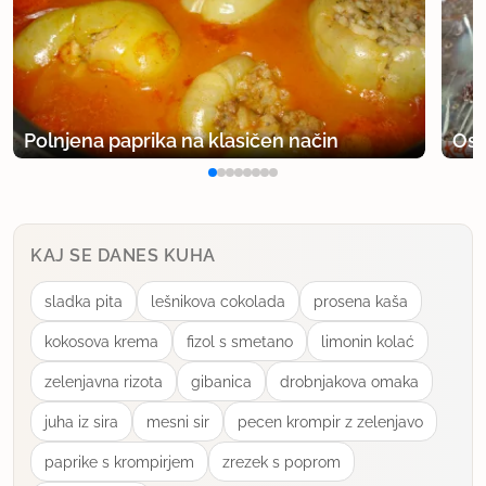
Polnjena paprika na klasičen način
Osv
KAJ SE DANES KUHA
sladka pita
lešnikova cokolada
prosena kaša
kokosova krema
fizol s smetano
limonin kolać
zelenjavna rizota
gibanica
drobnjakova omaka
juha iz sira
mesni sir
pecen krompir z zelenjavo
paprike s krompirjem
zrezek s poprom